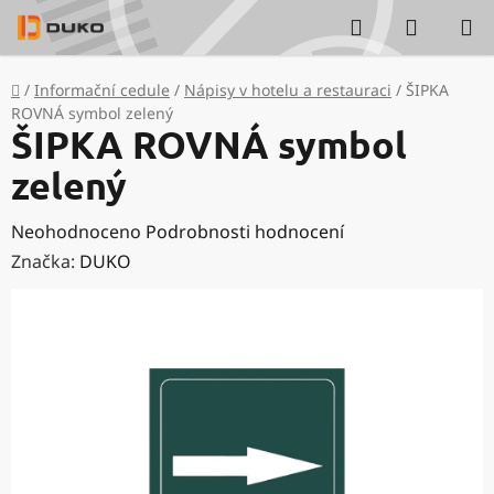
Přejít
Hledat
NÁKUP
na
KOŠÍK
obsah
Domů
/
Informační cedule
/
Nápisy v hotelu a restauraci
/
ŠIPKA
ROVNÁ symbol zelený
ŠIPKA ROVNÁ symbol
zelený
Průměrné
Neohodnoceno
Podrobnosti hodnocení
hodnocení
Značka:
DUKO
produktu
je
0,0
z
5
hvězdiček.