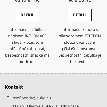
od
od
DETAIL
DETAIL
Informační cedulka s
Informační značka s
nápisem INFORMACE
piktogramem TELEFON
slouží k označení
slouží k označení
příslušné místnosti;
příslušné místnosti.
bezpečnostní značka má
Bezpečnostní tabulka je
modrou...
bez textu...
Z
á
Kontakt
p
a
josef.benda
@
duko.eu
t
DUKO s.r.o., Olivova 1398/7, 110 00 Praha