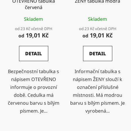
OTEVŘENO tabulka
ŽENY tabulka modrá
červená
Skladem
Skladem
od 23 Kč včetně DPH
od 23 Kč včetně DPH
19,01 Kč
19,01 Kč
od
od
DETAIL
DETAIL
Bezpečnostní tabulka s
Informační tabulka s
nápisem OTEVŘENO
nápisem ŽENY slouží k
informuje o provozní
označení příslušné
době. Cedulka má
místnosti. Má modrou
červenou barvu s bílým
barvu s bílým písmem. Je
písmem. Je...
vyrobená...