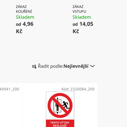
ZÁKAZ
ZÁKAZ
KOUŘENÍ
VSTUPU
Skladem
Skladem
4,96
14,05
od
od
Kč
Kč
Ř
Řadit podle:
Nejlevnější
a
z
e
540941_200
Kód:
2320084_200
n
í
p
r
o