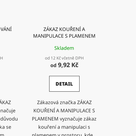
VÁNÍ
ZÁKAZ KOUŘENÍ A
MANIPULACE S PLAMENEM
Skladem
PH
od 12 Kč včetně DPH
9,92 Kč
od
DETAIL
ZÁKAZ
Zákazová značka ZÁKAZ
načuje
KOUŘENÍ A MANIPULACE S
z důvodu
PLAMENEM vyznačuje zákaz
ka se
kouření a manipulaci s
m...
plamenem v prostoru, kde...