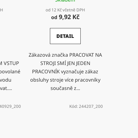
PH
od 12 Kč včetně DPH
9,92 Kč
od
DETAIL
Zákazová značka PRACOVAT NA
M VSTUP
STROJI SMÍ JEN JEDEN
povolané
PRACOVNÍK vyznačuje zákaz
ůvodu
obsluhy stroje více pracovníky
at....
současně z...
540929_200
Kód:
244207_200