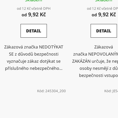
od 12 Kč včetně DPH
od 12 Kč včetně D
9,92 Kč
9,92 Kč
od
od
DETAIL
DETAIL
Zákazová značka NEDOTÝKAT
Zákazová
SE z důvodů bezpečnosti
značka NEPOVOLANÝ
vyznačuje zákaz dotýkat se
ZAKÁZÁN určuje, že ne
příslušného nebezpečného...
osoby nesmějí z d
bezpečnosti vstupov
Kód:
245304_200
Kód:
JE