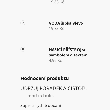
19,83 Kč
VODA šipka vlevo
19,83 Kč
HASICÍ PŘÍSTROJ se
symbolem a textem
4,96 Kč
Hodnocení produktu
UDRŽUJ POŘÁDEK A ČISTOTU
martin bulis
|
Hodnocení produktu je 5 z 5 hvězdiček.
Super a rychlé dodání