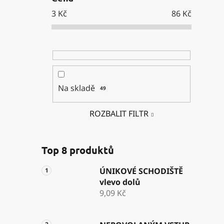
3
Kč
86
Kč
Na skladě
49
ROZBALIT FILTR
Top 8 produktů
ÚNIKOVÉ SCHODIŠTĚ
vlevo dolů
9,09 Kč