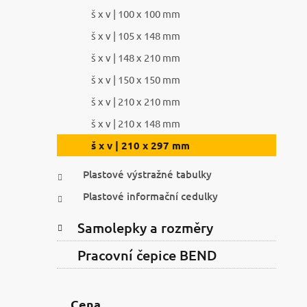
š x v | 100 x 100 mm
š x v | 105 x 148 mm
š x v | 148 x 210 mm
š x v | 150 x 150 mm
š x v | 210 x 210 mm
š x v | 210 x 148 mm
š x v | 210 x 297 mm
Plastové výstražné tabulky
Plastové informační cedulky
Samolepky a rozměry
Pracovní čepice BEND
Cena