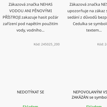
Zákazová značka NEHAS
Zákazová značka NE
VODOU ANI PĚNOVÝMI
upozorňuje na zákaz 
PŘÍSTROJI zakazuje hasit požár
sedání z důvodů bezp
zařízení pod napětím použitím
Cedulka se symbo
vody, vodního...
textem...
Kód:
245025_200
Kód:
2
NEDOTÝKAT SE
NEPOVOLANÝM V
ZAKÁZÁN se symbo
textem
Skladem
Skladem