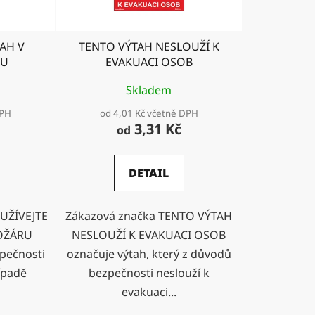
d
u
k
AH V
TENTO VÝTAH NESLOUŽÍ K
t
RU
EVAKUACI OSOB
ů
Skladem
DPH
od 4,01 Kč včetně DPH
3,31 Kč
od
DETAIL
UŽÍVEJTE
Zákazová značka TENTO VÝTAH
POŽÁRU
NESLOUŽÍ K EVAKUACI OSOB
pečnosti
označuje výtah, který z důvodů
ípadě
bezpečnosti neslouží k
evakuaci...