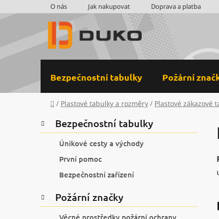
Přejít
O nás
Jak nakupovat
Doprava a platba
na
obsah
Bezpečnostní tabulky
Požární znač
Domů
/
Plastové tabulky a rozměry
/
Plastové zákazové t
P
K
Přeskočit
Bezpečnostní tabulky
a
kategorie
o
t
s
Únikové cesty a východy
e
t
První pomoc
g
r
o
Bezpečnostní zařízení
a
r
i
n
Požární značky
e
n
Věcné prostředky požární ochrany