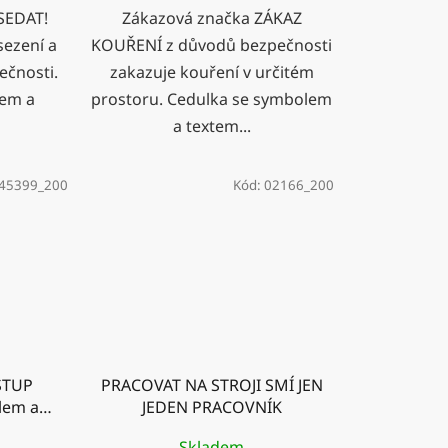
SEDAT!
Zákazová značka ZÁKAZ
sezení a
KOUŘENÍ z důvodů bezpečnosti
ečnosti.
zakazuje kouření v určitém
lem a
prostoru. Cedulka se symbolem
a textem...
45399_200
Kód:
02166_200
STUP
PRACOVAT NA STROJI SMÍ JEN
lem a
JEDEN PRACOVNÍK
Skladem