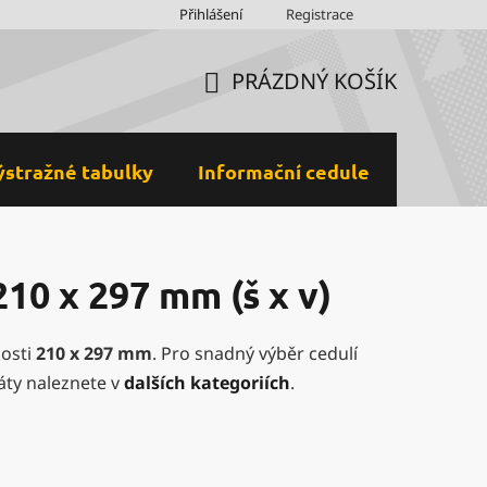
Obchodní podmínky
Přihlášení
Ochrana osobních údajů a GDPR
Registrace
M
PRÁZDNÝ KOŠÍK
NÁKUPNÍ
KOŠÍK
ýstražné tabulky
Informační cedule
Plastov
10 x 297 mm (š x v)
kosti
210 x 297 mm
. Pro snadný výběr cedulí
áty naleznete v
dalších kategoriích
.