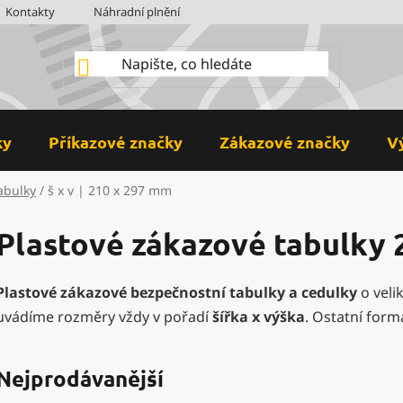
Kontakty
Náhradní plnění
BOZP
Hodnocení obchodu
ky
Příkazové značky
Zákazové značky
V
abulky
/
š x v | 210 x 297 mm
Plastové zákazové tabulky 2
Plastové zákazové bezpečnostní tabulky a cedulky
o veli
uvádíme rozměry vždy v pořadí
šířka x výška
. Ostatní form
Nejprodávanější