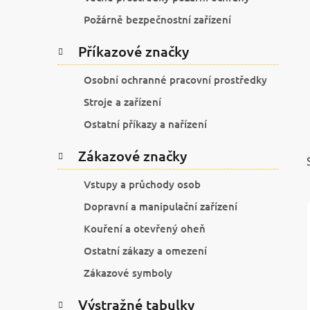
í
p
Požárně bezpečnostní zařízení
a
Příkazové značky
n
e
Osobní ochranné pracovní prostředky
l
Stroje a zařízení
Ostatní příkazy a nařízení
Zákazové značky
Vstupy a průchody osob
Dopravní a manipulační zařízení
Kouření a otevřený oheň
Ostatní zákazy a omezení
Zákazové symboly
Výstražné tabulky