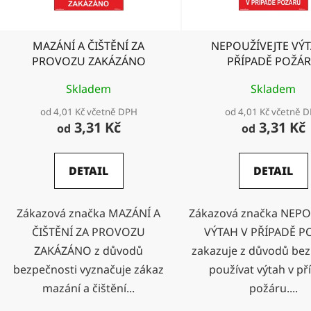
r
o
d
MAZÁNÍ A ČIŠTĚNÍ ZA
NEPOUŽÍVEJTE VÝT
u
PROVOZU ZAKÁZÁNO
PŘÍPADĚ POŽÁ
k
t
Skladem
Skladem
ů
od 4,01 Kč včetně DPH
od 4,01 Kč včetně 
3,31 Kč
3,31 Kč
od
od
DETAIL
DETAIL
Zákazová značka MAZÁNÍ A
Zákazová značka NEPO
ČIŠTĚNÍ ZA PROVOZU
VÝTAH V PŘÍPADĚ 
ZAKÁZÁNO z důvodů
zakazuje z důvodů bez
bezpečnosti vyznačuje zákaz
používat výtah v př
mazání a čištění...
požáru....