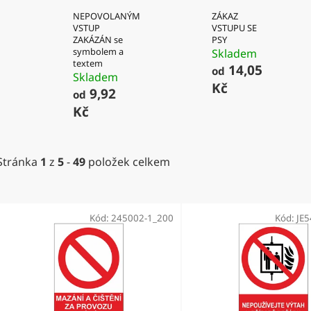
NEPOVOLANÝM
ZÁKAZ
VSTUP
VSTUPU SE
ZAKÁZÁN se
PSY
symbolem a
Skladem
textem
14,05
od
Skladem
Kč
9,92
od
Kč
Stránka
1
z
5
-
49
položek celkem
V
ý
Kód:
245002-1_200
Kód:
JE
p
i
s
p