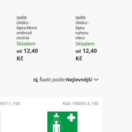
SMĚR
SMĚR
ÚNIKU -
ÚNIKU -
šipka šikmá
šipka
směrově
nahoru
otočná
vlevo
Skladem
Skladem
12,40
12,40
od
od
Kč
Kč
Ř
Řadit podle:
Nejlevnější
a
z
e
0057-1_100
Kód:
190055-3_100
n
í
p
r