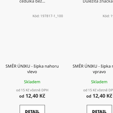
cedulka bez...
Důležitá značka.
Kód:
197817-1_100
Kód:
1
SMĚR ÚNIKU - šipka nahoru
SMĚR ÚNIKU - šipka
vlevo
vpravo
Skladem
Skladem
od 15 Kč včetně DPH
od 15 Kč včetně D
12,40 Kč
12,40 Kč
od
od
DETAIL
DETAIL