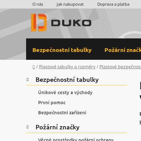
Přejít
O nás
Jak nakupovat
Doprava a platba
na
obsah
Bezpečnostní tabulky
Požární znač
Domů
/
Plastové tabulky a rozměry
/
Plastové bezpečnos
P
K
Přeskočit
Bezpečnostní tabulky
a
kategorie
o
t
s
Únikové cesty a východy
e
t
První pomoc
g
r
o
Bezpečnostní zařízení
a
r
i
n
Požární značky
e
n
Věcné prostředky požární ochrany