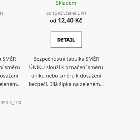
Skladem
PH
od 15 Kč včetně DPH
12,40 Kč
od
DETAIL
ka SMĚR
Bezpečnostní tabulka SMĚR
ní směru
ÚNIKU slouží k označení směru
osažení
úniku nebo směru k dosažení
zeleném...
bezpečí. Bílá šipka na zeleném...
0053-3_100