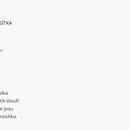
SÍTKA
PH
ulka
A slouží
e jsou
nosítka.
.