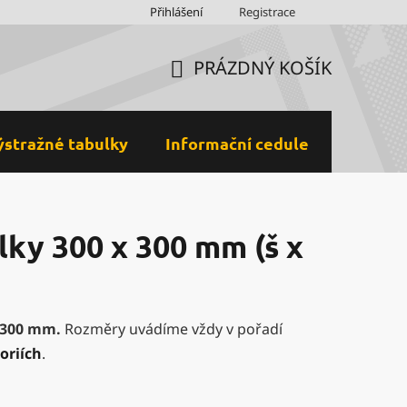
Obchodní podmínky
Přihlášení
Ochrana osobních údajů a GDPR
Registrace
M
PRÁZDNÝ KOŠÍK
NÁKUPNÍ
KOŠÍK
ýstražné tabulky
Informační cedule
Plastov
ky 300 x 300 mm (š x
 300 mm
.
Rozměry uvádíme vždy v pořadí
oriích
.