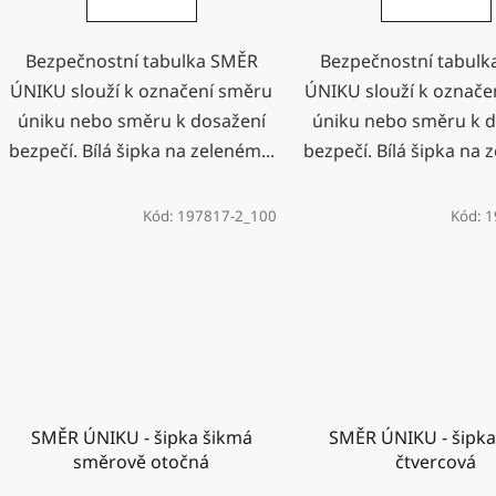
Bezpečnostní tabulka SMĚR
Bezpečnostní tabul
ÚNIKU slouží k označení směru
ÚNIKU slouží k označe
úniku nebo směru k dosažení
úniku nebo směru k d
bezpečí. Bílá šipka na zeleném...
bezpečí. Bílá šipka na 
Kód:
197817-2_100
Kód:
1
SMĚR ÚNIKU - šipka šikmá
SMĚR ÚNIKU - šipka
směrově otočná
čtvercová