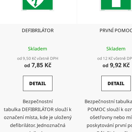
p
r
o
d
DEFIBRILÁTOR
PRVNÍ POMO
u
k
t
Skladem
Skladem
ů
od 9,50 Kč včetně DPH
od 12 Kč včetně D
7,85 Kč
9,92 Kč
od
od
DETAIL
DETAIL
Bezpečnostní
Bezpečnostní tabulk
tabulka DEFIBRILÁTOR slouží k
POMOC slouží k oz
označení místa, kde je uložený
ošetřovny nebo mí
defibrilátor. Jednoznačná
poskytování první p