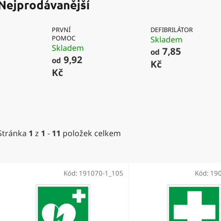
Nejprodávanější
PRVNÍ
DEFIBRILÁTOR
POMOC
Skladem
Skladem
7,85
od
9,92
od
Kč
Kč
Stránka
1
z
1
-
11
položek celkem
V
ý
Kód:
191070-1_105
Kód:
19
p
i
s