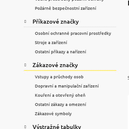
í
p
Požárně bezpečnostní zařízení
a
Příkazové značky
n
e
Osobní ochranné pracovní prostředky
l
Stroje a zařízení
Ostatní příkazy a nařízení
Zákazové značky
Vstupy a průchody osob
Dopravní a manipulační zařízení
Kouření a otevřený oheň
Ostatní zákazy a omezení
Zákazové symboly
Výstražné tabulky