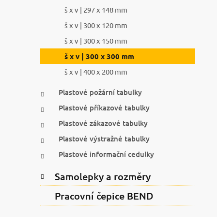
š x v | 297 x 148 mm
š x v | 300 x 120 mm
š x v | 300 x 150 mm
š x v | 300 x 300 mm
š x v | 400 x 200 mm
Plastové požární tabulky
Plastové příkazové tabulky
Plastové zákazové tabulky
Plastové výstražné tabulky
Plastové informační cedulky
Samolepky a rozměry
Pracovní čepice BEND