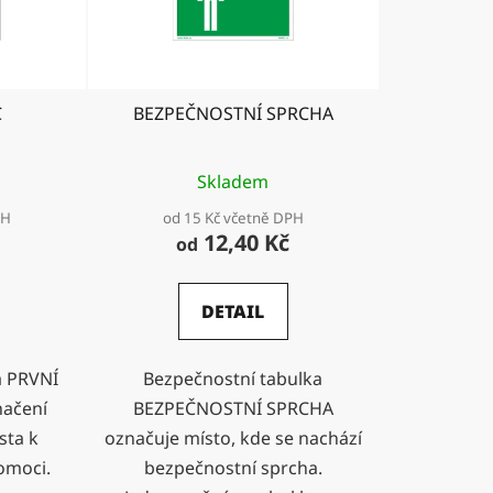
o
d
u
k
C
BEZPEČNOSTNÍ SPRCHA
t
ů
Skladem
PH
od 15 Kč včetně DPH
12,40 Kč
od
DETAIL
a PRVNÍ
Bezpečnostní tabulka
načení
BEZPEČNOSTNÍ SPRCHA
sta k
označuje místo, kde se nachází
omoci.
bezpečnostní sprcha.