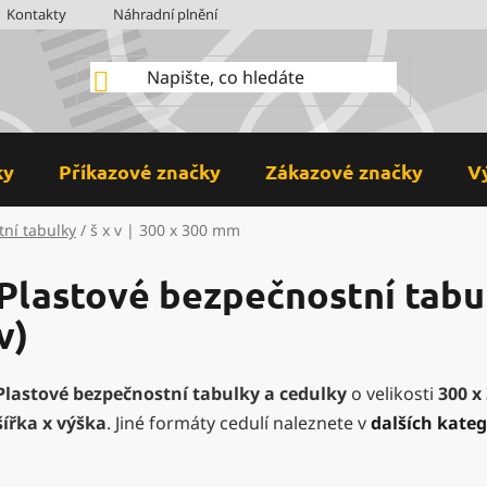
Kontakty
Náhradní plnění
BOZP
Hodnocení obchodu
ky
Příkazové značky
Zákazové značky
V
tní tabulky
/
š x v | 300 x 300 mm
Plastové bezpečnostní tabul
v)
Plastové bezpečnostní tabulky a cedulky
o velikosti
300 x
šířka x výška
. Jiné formáty cedulí naleznete v
dalších kateg