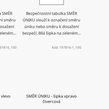
ka SMĚR
Bezpečnostní tabulka SMĚR
ní směru
ÚNIKU slouží k označení směru
osažení
úniku nebo směru k dosažení
zeleném...
bezpečí. Bílá šipka na zeleném...
97816_100
Kód:
197816-1_100
 vlevo
SMĚR ÚNIKU - šipka vpravo
čtvercová