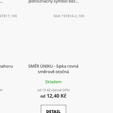
..
Jednoznačný symbol bez...
97817_100
Kód:
197816-2_100
 nahoru
SMĚR ÚNIKU - šipka rovná
směrově otočná
Skladem
PH
od 15 Kč včetně DPH
12,40 Kč
od
DETAIL