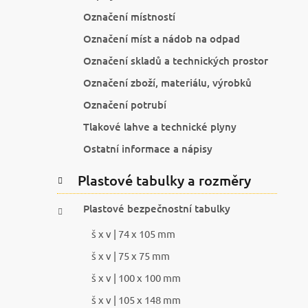
Označení místností
Označení míst a nádob na odpad
Označení skladů a technických prostor
Označení zboží, materiálu, výrobků
Označení potrubí
Tlakové lahve a technické plyny
Ostatní informace a nápisy
Plastové tabulky a rozměry
Plastové bezpečnostní tabulky
š x v | 74 x 105 mm
š x v | 75 x 75 mm
š x v | 100 x 100 mm
š x v | 105 x 148 mm