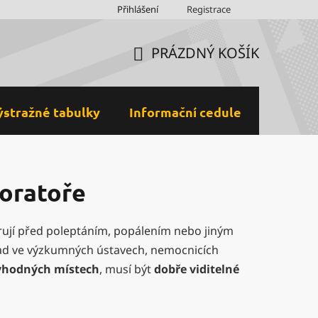
Obchodní podmínky
Přihlášení
Ochrana osobních údajů a GDPR
Registrace
M
PRÁZDNÝ KOŠÍK
NÁKUPNÍ
KOŠÍK
ýstražné tabulky
Informační cedule
Plastov
boratoře
ují před poleptáním, popálením nebo jiným
lad ve výzkumných ústavech, nemocnicích
vhodných místech
, musí být
dobře viditelné