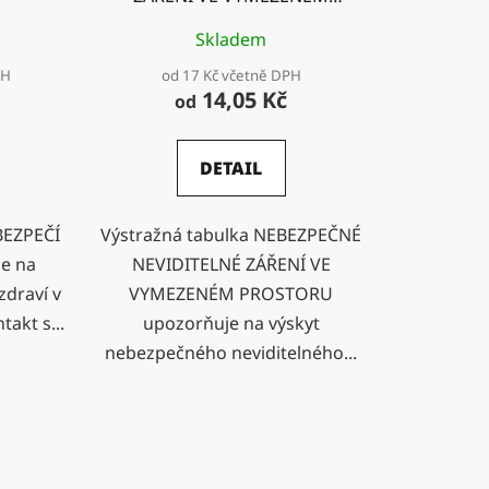
PROSTORU
Skladem
PH
od 17 Kč včetně DPH
14,05 Kč
od
DETAIL
BEZPEČÍ
Výstražná tabulka NEBEZPEČNÉ
e na
NEVIDITELNÉ ZÁŘENÍ VE
zdraví v
VYMEZENÉM PROSTORU
takt s...
upozorňuje na výskyt
nebezpečného neviditelného...