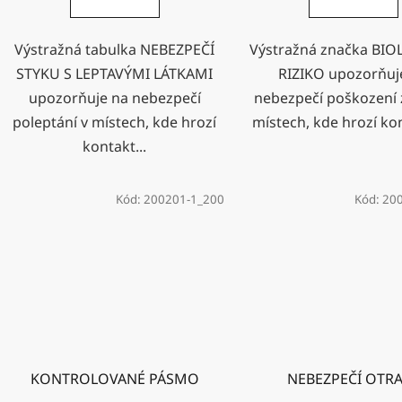
Výstražná tabulka NEBEZPEČÍ
Výstražná značka BI
STYKU S LEPTAVÝMI LÁTKAMI
RIZIKO upozorňuj
upozorňuje na nebezpečí
nebezpečí poškození 
poleptání v místech, kde hrozí
místech, kde hrozí kon
kontakt...
Kód:
200201-1_200
Kód:
20
KONTROLOVANÉ PÁSMO
NEBEZPEČÍ OTR