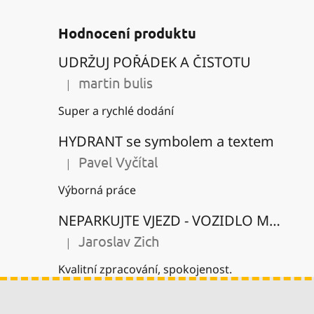
Hodnocení produktu
UDRŽUJ POŘÁDEK A ČISTOTU
martin bulis
|
Hodnocení produktu je 5 z 5 hvězdiček.
Super a rychlé dodání
HYDRANT se symbolem a textem
Pavel Vyčítal
|
Hodnocení produktu je 5 z 5 hvězdiček.
Výborná práce
NEPARKUJTE VJEZD - VOZIDLO MŮŽE BÝT ODTAŽENO se zákazem parkování
Jaroslav Zich
|
Hodnocení produktu je 5 z 5 hvězdiček.
Kvalitní zpracování, spokojenost.
Z