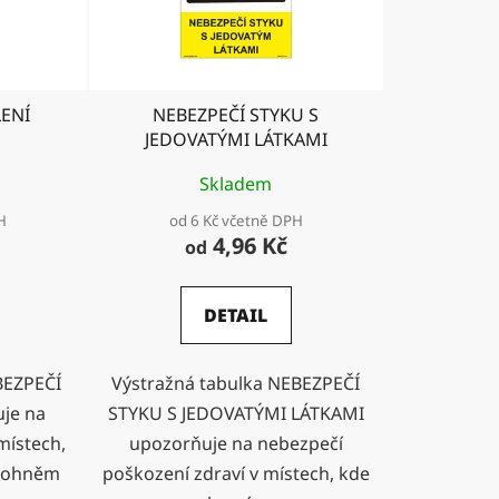
o
d
u
k
LENÍ
NEBEZPEČÍ STYKU S
t
JEDOVATÝMI LÁTKAMI
ů
Skladem
H
od 6 Kč včetně DPH
4,96 Kč
od
DETAIL
BEZPEČÍ
Výstražná tabulka NEBEZPEČÍ
je na
STYKU S JEDOVATÝMI LÁTKAMI
místech,
upozorňuje na nebezpečí
s ohněm
poškození zdraví v místech, kde