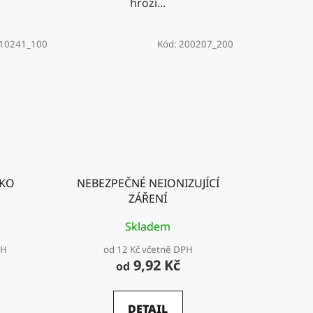
hrozí...
10241_100
Kód:
200207_200
IKO
NEBEZPEČNÉ NEIONIZUJÍCÍ
ZÁŘENÍ
Skladem
PH
od 12 Kč včetně DPH
9,92 Kč
od
DETAIL