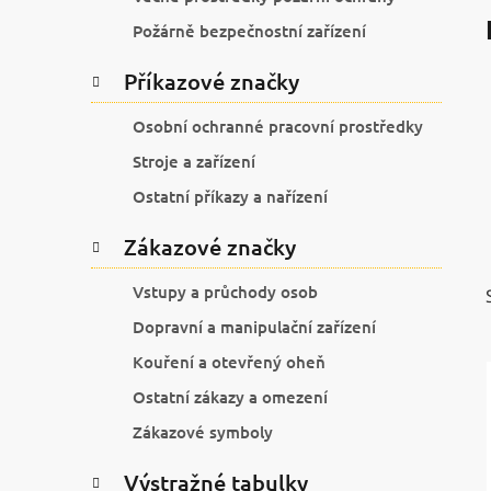
í
p
Požárně bezpečnostní zařízení
a
Příkazové značky
n
e
Osobní ochranné pracovní prostředky
l
Stroje a zařízení
Ostatní příkazy a nařízení
Zákazové značky
Vstupy a průchody osob
Dopravní a manipulační zařízení
Kouření a otevřený oheň
Ostatní zákazy a omezení
Zákazové symboly
Výstražné tabulky