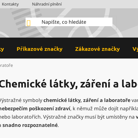
Kontakty
Náhradní plnění
BOZP
Hodnocení obchodu
ky
Příkazové značky
Zákazové značky
V
oratoře
Chemické látky, záření a la
Výstražné symboly
chemické látky, záření a laboratoře
var
nebezpečím poškození zdraví
, k němuž může dojít napřík
nebo laboratořích. Výstražné značky musí být umístěny na
a
snadno rozpoznatelné
.