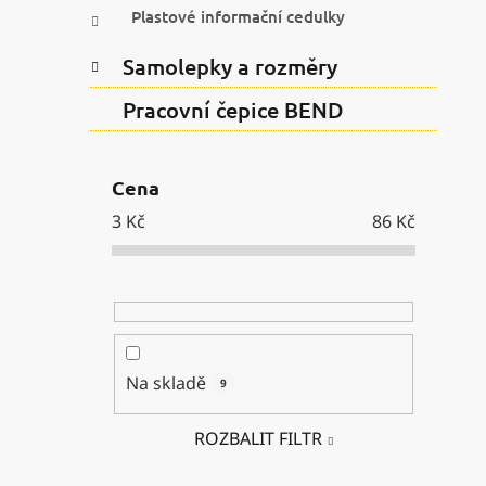
Plastové informační cedulky
Samolepky a rozměry
Pracovní čepice BEND
Cena
3
Kč
86
Kč
Na skladě
9
ROZBALIT FILTR