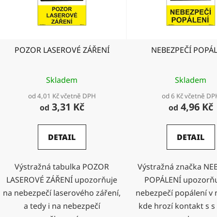
p
r
o
d
POZOR LASEROVÉ ZÁŘENÍ
NEBEZPEČÍ POPÁ
u
k
t
Skladem
Skladem
ů
od 4,01 Kč včetně DPH
od 6 Kč včetně DP
3,31 Kč
4,96 Kč
od
od
DETAIL
DETAIL
Výstražná tabulka POZOR
Výstražná značka NE
LASEROVÉ ZÁŘENÍ upozorňuje
POPÁLENÍ upozorňu
na nebezpečí laserového záření,
nebezpečí popálení v 
a tedy i na nebezpečí
kde hrozí kontakt s 