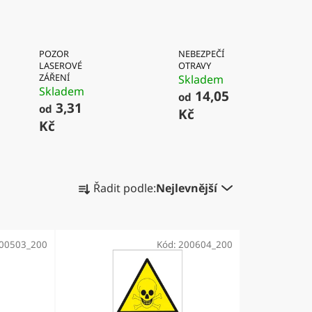
POZOR
NEBEZPEČÍ
LASEROVÉ
OTRAVY
ZÁŘENÍ
Skladem
Skladem
14,05
od
3,31
od
Kč
Kč
Ř
Řadit podle:
Nejlevnější
a
z
e
00503_200
Kód:
200604_200
n
í
p
r