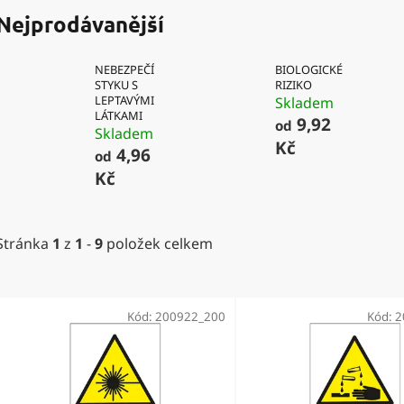
Nejprodávanější
NEBEZPEČÍ
BIOLOGICKÉ
STYKU S
RIZIKO
LEPTAVÝMI
Skladem
LÁTKAMI
9,92
od
Skladem
Kč
4,96
od
Kč
Stránka
1
z
1
-
9
položek celkem
V
ý
Kód:
200922_200
Kód:
2
p
i
s