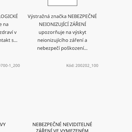
OLOGICKÉ
Výstražná značka NEBEZPEČNÉ
e na
NEIONIZUJÍCÍ ZÁŘENÍ
zdraví v
upozorňuje na výskyt
takt s...
neionizujícího záření a
nebezpečí poškození...
0700-1_200
Kód:
200202_100
AVY
NEBEZPEČNÉ NEVIDITELNÉ
ZÁŘENÍ VE VYMEZENÉM