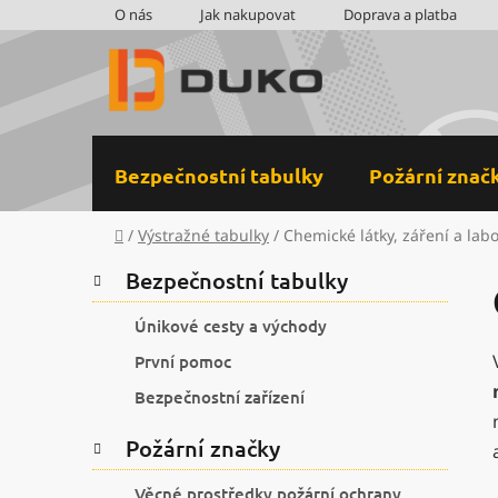
Přejít
O nás
Jak nakupovat
Doprava a platba
na
obsah
Bezpečnostní tabulky
Požární znač
Domů
/
Výstražné tabulky
/
Chemické látky, záření a lab
P
K
Přeskočit
Bezpečnostní tabulky
a
kategorie
o
t
s
Únikové cesty a východy
e
t
První pomoc
g
r
o
Bezpečnostní zařízení
a
r
i
n
Požární značky
e
n
Věcné prostředky požární ochrany