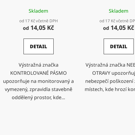
Skladem
Skladem
od 17 Kč včetně DPH
od 17 Kč včetně D
14,05 Kč
14,05 Kč
od
od
DETAIL
DETAIL
Výstražná značka
Výstražná značka NE
KONTROLOVANÉ PÁSMO
OTRAVY upozorňuj
upozorňuje na monitorovaný a
nebezpečí poškození 
vymezený, zpravidla stavebně
místech, kde hrozí kon
oddělený prostor, kde...
O
v
l
á