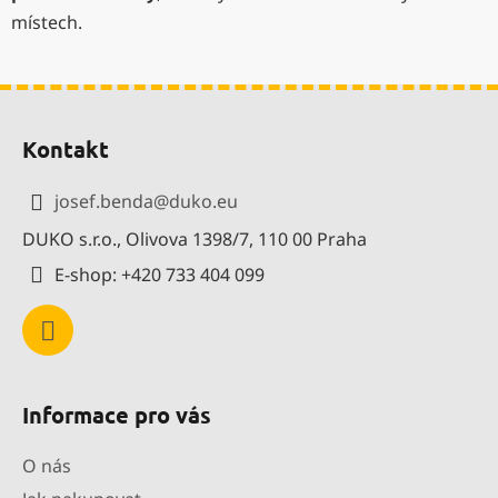
p
místech.
i
s
u
Z
á
Kontakt
p
a
josef.benda
@
duko.eu
t
DUKO s.r.o., Olivova 1398/7, 110 00 Praha
í
E-shop: +420 733 404 099
Informace pro vás
O nás