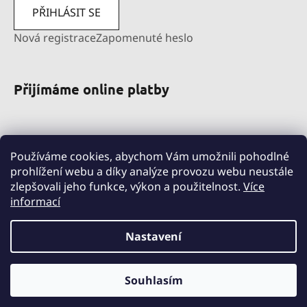
PŘIHLÁSIT SE
Nová registrace
Zapomenuté heslo
Přijímáme online platby
Používáme cookies, abychom Vám umožnili pohodlné
prohlížení webu a díky analýze provozu webu neustále
zlepšovali jeho funkce, výkon a použitelnost.
Více
informací
pravni-sluzby.lexfin.cz
nahradniplneni.duko.eu
detske-obleceni-duko.cz
Nastavení
Souhlasím
Vytvořil Shoptet
Copyright 2026
DUKO s.r.o.
. Všechna práva vyhrazena.