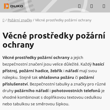
Přejít
Hledat
NÁKUP
na
KOŠÍK
obsah
Domů
/
Požární značky
/
Věcné prostředky požární ochrany
Věcné prostředky požární
ochrany
Věcné prostředky požární ochrany
a jejich
bezpečnostní značení jsou velice důležité. Každý
hasící
přístroj, požární hadice, žebřík
i
nářadí
mají svou
nálepku. Stejně tak
ohlašovna požáru
či
požární
příslušenství
. Bezpečnostní tabulky a značky pro různé
druhy
požárního nářadí
i
pohotovostních telefonů
je
vhodné kombinovat s doplňkovou textovou cedulkou
nebo tabulkou se směrovou šipkou.