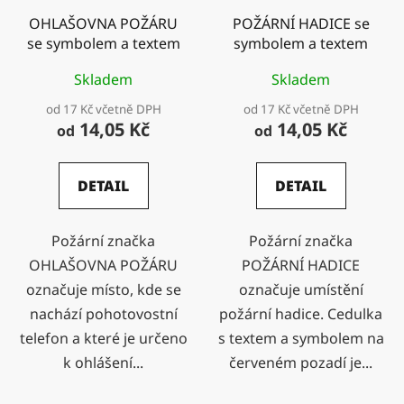
OHLAŠOVNA POŽÁRU
POŽÁRNÍ HADICE se
se symbolem a textem
symbolem a textem
Skladem
Skladem
od 17 Kč včetně DPH
od 17 Kč včetně DPH
14,05 Kč
14,05 Kč
od
od
DETAIL
DETAIL
Požární značka
Požární značka
OHLAŠOVNA POŽÁRU
POŽÁRNÍ HADICE
označuje místo, kde se
označuje umístění
nachází pohotovostní
požární hadice. Cedulka
telefon a které je určeno
s textem a symbolem na
k ohlášení...
červeném pozadí je...