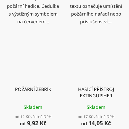
požární hadice. Cedulka
textu označuje umístění
s výstižným symbolem
požárního nářadí nebo
na červeném...
příslušenství....
POŽÁRNÍ ŽEBŘÍK
HASICÍ PŘÍSTROJ
EXTINGUISHER
Skladem
Skladem
od 12 Kč včetně DPH
od 17 Kč včetně DPH
9,92 Kč
14,05 Kč
od
od