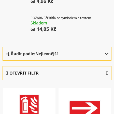
4,96 Kč
od
POŽÁRNÍ ŽEBŘÍK se symbolem a textem
Skladem
14,05 Kč
od
Ř
Řadit podle:
Nejlevnější
a
z
e
OTEVŘÍT FILTR
n
í
V
p
ý
r
p
o
i
d