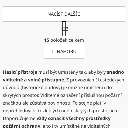
NAČÍST DALŠÍ 3
S
1
2
t
r
O
15
položek celkem
á
v
n
l
k
NAHORU
á
o
d
v
a
á
Hasicí přístroje
musí být umístěny tak, aby byly
snadno
c
n
í
í
viditelné a volně přístupné
. Z provozních či estetických
p
důvodů (historické budovy) je možné umístění i do
r
skrytých prostor. Viditelné označení příslušnou požární
v
značkou ale zůstává povinností. To stejné platí v
k
y
nepřehledných, rozlehlých nebo skrytých prostorách.
v
Doporučujeme
vždy označit všechny prostředky
ý
požární ochrany
, a to i ty umístěné na viditelných