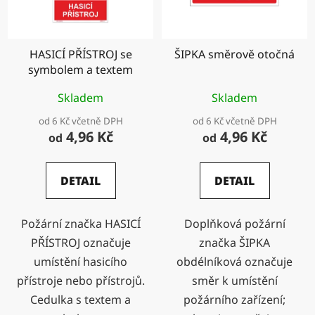
s
u
p
k
r
t
HASICÍ PŘÍSTROJ se
ŠIPKA směrově otočná
o
ů
symbolem a textem
d
u
Skladem
Skladem
k
od 6 Kč včetně DPH
od 6 Kč včetně DPH
t
4,96 Kč
4,96 Kč
od
od
ů
DETAIL
DETAIL
Požární značka HASICÍ
Doplňková požární
PŘÍSTROJ označuje
značka ŠIPKA
umístění hasicího
obdélníková označuje
přístroje nebo přístrojů.
směr k umístění
Cedulka s textem a
požárního zařízení;