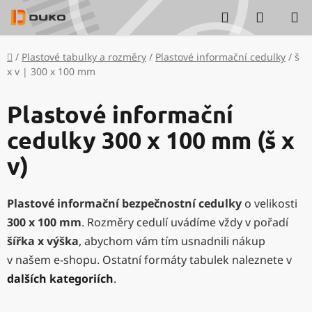
Přejít
Hledat
NÁKUP
na
KOŠÍK
obsah
Domů
/
Plastové tabulky a rozměry
/
Plastové informační cedulky
/
š
x v | 300 x 100 mm
Plastové informační
cedulky 300 x 100 mm (š x
v)
Plastové informační bezpečnostní cedulky
o velikosti
300 x 100 mm
. Rozměry cedulí uvádíme vždy v pořadí
šířka x výška
, abychom vám tím usnadnili nákup
v našem e-shopu. Ostatní formáty tabulek naleznete v
dalších kategoriích
.