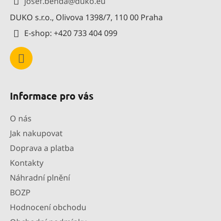
josef.benda
@
duko.eu
í
t
p
DUKO s.r.o., Olivova 1398/7, 110 00 Praha
í
r
E-shop: +420 733 404 099
v
k
y
v
ý
p
Informace pro vás
i
s
O nás
u
Jak nakupovat
Doprava a platba
Kontakty
Náhradní plnění
BOZP
Hodnocení obchodu