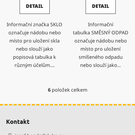
DETAIL
DETAIL
Informační značka SKLO
Informační
označuje nádobu nebo
tabulka SMĚSNÝ ODPAD
místo pro uložení skla
označuje nádobu nebo
nebo slouží jako
místo pro uložení
popisová tabulka k
smíšeného odpadu
různým účelům....
nebo slouží jako...
6
položek celkem
O
v
l
Z
á
á
d
Kontakt
p
a
a
c