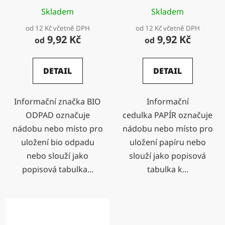
u
Skladem
Skladem
k
od 12 Kč včetně DPH
od 12 Kč včetně DPH
t
9,92 Kč
9,92 Kč
od
od
ů
DETAIL
DETAIL
Informační značka BIO
Informační
ODPAD označuje
cedulka PAPÍR označuje
nádobu nebo místo pro
nádobu nebo místo pro
uložení bio odpadu
uložení papíru nebo
nebo slouží jako
slouží jako popisová
popisová tabulka...
tabulka k...