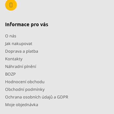
k
y
v
ý
p
Informace pro vás
i
s
O nás
u
Jak nakupovat
Doprava a platba
Kontakty
Náhradní plnění
BOZP
Hodnocení obchodu
Obchodní podmínky
Ochrana osobních údajů a GDPR
Moje objednávka