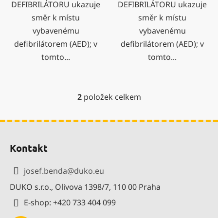
DEFIBRILÁTORU ukazuje
DEFIBRILÁTORU ukazuje
směr k místu
směr k místu
vybavenému
vybavenému
defibrilátorem (AED); v
defibrilátorem (AED); v
tomto...
tomto...
2
položek celkem
O
v
l
Z
á
á
d
Kontakt
p
a
a
c
josef.benda
@
duko.eu
í
t
p
DUKO s.r.o., Olivova 1398/7, 110 00 Praha
í
r
E-shop: +420 733 404 099
v