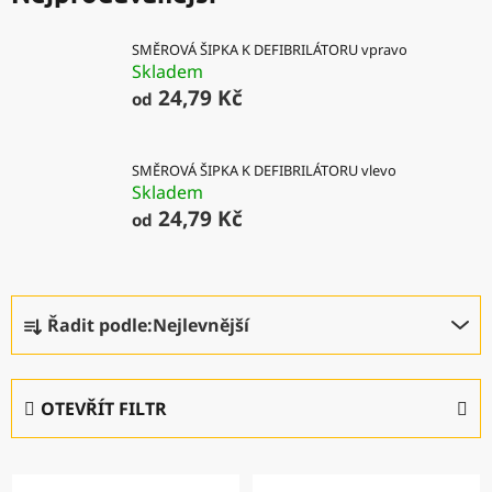
SMĚROVÁ ŠIPKA K DEFIBRILÁTORU vpravo
Skladem
24,79 Kč
od
SMĚROVÁ ŠIPKA K DEFIBRILÁTORU vlevo
Skladem
24,79 Kč
od
Ř
Řadit podle:
Nejlevnější
a
z
e
OTEVŘÍT FILTR
n
í
V
p