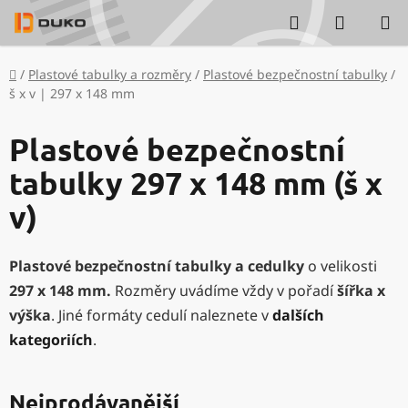
Přejít
Hledat
NÁKUP
na
KOŠÍK
obsah
Domů
/
Plastové tabulky a rozměry
/
Plastové bezpečnostní tabulky
/
š x v | 297 x 148 mm
Plastové bezpečnostní
tabulky 297 x 148 mm (š x
v)
Plastové bezpečnostní tabulky a cedulky
o velikosti
297 x 148 mm
.
Rozměry uvádíme vždy v pořadí
šířka x
výška
. Jiné formáty cedulí naleznete v
dalších
kategoriích
.
Nejprodávanější