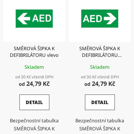
ý
r
p
o
i
d
s
u
p
k
r
t
SMĚROVÁ ŠIPKA K
SMĚROVÁ ŠIPKA K
o
ů
DEFIBRILÁTORU vlevo
DEFIBRILÁTORU
d
vpravo
u
Skladem
Skladem
k
od 30 Kč včetně DPH
od 30 Kč včetně DPH
t
24,79 Kč
24,79 Kč
od
od
ů
DETAIL
DETAIL
Bezpečnostní tabulka
Bezpečnostní tabulka
SMĚROVÁ ŠIPKA K
SMĚROVÁ ŠIPKA K