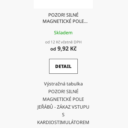
p
k
r
t
POZOR! SILNÉ
o
ů
MAGNETICKÉ POLE
d
JEŘÁBŮ - ZÁKAZ
u
Skladem
VSTUPU S
k
KARDIOSTIMULÁTOREM
od 12 Kč včetně DPH
t
9,92 Kč
od
ů
DETAIL
Výstražná tabulka
POZOR! SILNÉ
MAGNETICKÉ POLE
JEŘÁBŮ - ZÁKAZ VSTUPU
S
KARDIOSTIMULÁTOREM