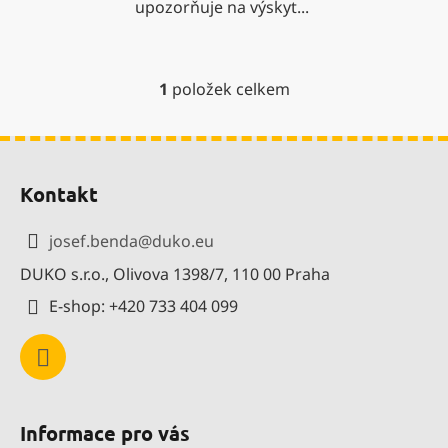
upozorňuje na výskyt...
1
položek celkem
O
v
l
Z
á
á
d
Kontakt
p
a
a
c
josef.benda
@
duko.eu
í
t
p
DUKO s.r.o., Olivova 1398/7, 110 00 Praha
í
r
E-shop: +420 733 404 099
v
k
y
v
ý
p
Informace pro vás