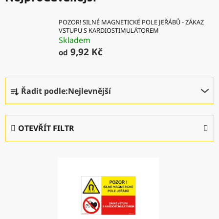
POZOR! SILNÉ MAGNETICKÉ POLE JEŘÁBŮ - ZÁKAZ
VSTUPU S KARDIOSTIMULÁTOREM
Skladem
9,92 Kč
od
Ř
Řadit podle:
Nejlevnější
a
z
e
OTEVŘÍT FILTR
n
í
V
p
ý
r
p
o
i
d
s
u