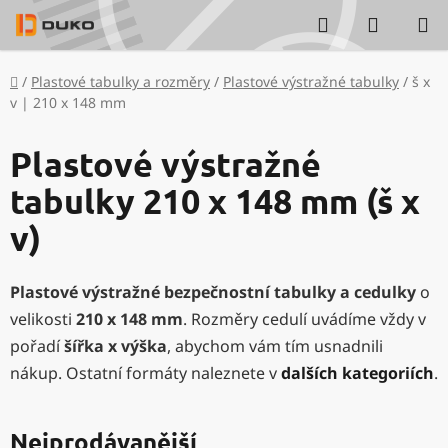
Přejít
Hledat
NÁKUP
na
KOŠÍK
obsah
Domů
/
Plastové tabulky a rozměry
/
Plastové výstražné tabulky
/
š x
v | 210 x 148 mm
Plastové výstražné
tabulky 210 x 148 mm (š x
v)
Plastové výstražné bezpečnostní tabulky a cedulky
o
velikosti
210 x 148 mm
. Rozměry cedulí uvádíme vždy v
pořadí
šířka x výška
, abychom vám tím usnadnili
nákup. Ostatní formáty naleznete v
dalších kategoriích
.
Nejprodávanější