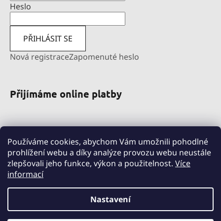
Heslo
PŘIHLÁSIT SE
Nová registrace
Zapomenuté heslo
Přijímáme online platby
Používáme cookies, abychom Vám umožnili pohodlné
prohlížení webu a díky analýze provozu webu neustále
zlepšovali jeho funkce, výkon a použitelnost.
Více
informací
pravni-sluzby.lexfin.cz
nahradniplneni.duko.eu
detske-obleceni-duko.cz
Nastavení