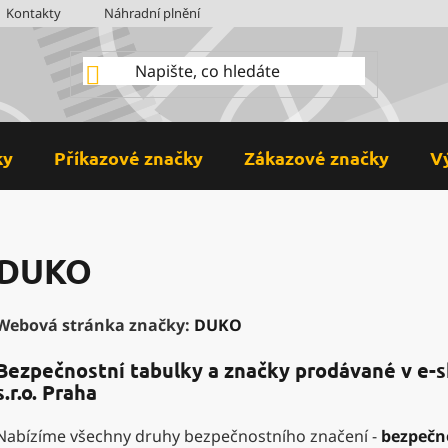
Kontakty
Náhradní plnění
BOZP
Hodnocení obchodu
ky
Příkazové značky
Zákazové značky
V
DUKO
Webová stránka značky:
DUKO
Bezpečnostní tabulky a značky prodávané v e-
s.r.o.
Praha
Nabízíme všechny druhy bezpečnostního značení -
bezpečn