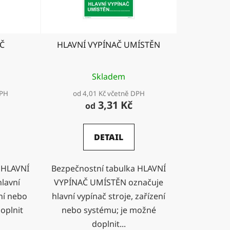
d
u
k
Č
HLAVNÍ VYPÍNAČ UMÍSTĚN
t
ů
Skladem
DPH
od 4,01 Kč včetně DPH
3,31 Kč
od
DETAIL
 HLAVNÍ
Bezpečnostní tabulka HLAVNÍ
lavní
VYPÍNAČ UMÍSTĚN označuje
ení nebo
hlavní vypínač stroje, zařízení
oplnit
nebo systému; je možné
doplnit...