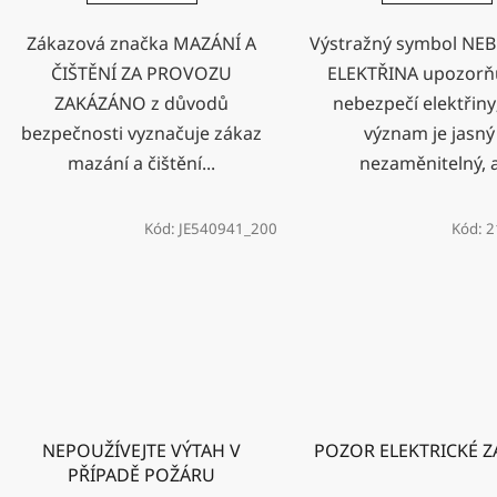
Zákazová značka MAZÁNÍ A
Výstražný symbol NEB
ČIŠTĚNÍ ZA PROVOZU
ELEKTŘINA upozorň
ZAKÁZÁNO z důvodů
nebezpečí elektřiny
bezpečnosti vyznačuje zákaz
význam je jasný
mazání a čištění...
nezaměnitelný, a
Kód:
JE540941_200
Kód:
2
NEPOUŽÍVEJTE VÝTAH V
POZOR ELEKTRICKÉ Z
PŘÍPADĚ POŽÁRU