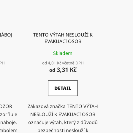
NÁBOJ
TENTO VÝTAH NESLOUŽÍ K
EVAKUACI OSOB
Skladem
DPH
od 4,01 Kč včetně DPH
3,31 Kč
od
DETAIL
POZOR
Zákazová značka TENTO VÝTAH
zorňuje
NESLOUŽÍ K EVAKUACI OSOB
 náboje.
označuje výtah, který z důvodů
symbolem
bezpečnosti neslouží k