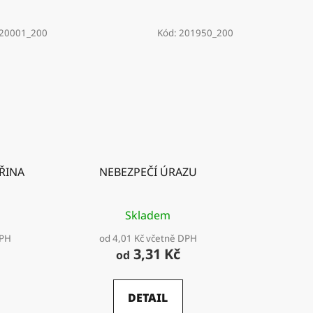
20001_200
Kód:
201950_200
TŘINA
NEBEZPEČÍ ÚRAZU
Skladem
DPH
od 4,01 Kč včetně DPH
3,31 Kč
od
DETAIL