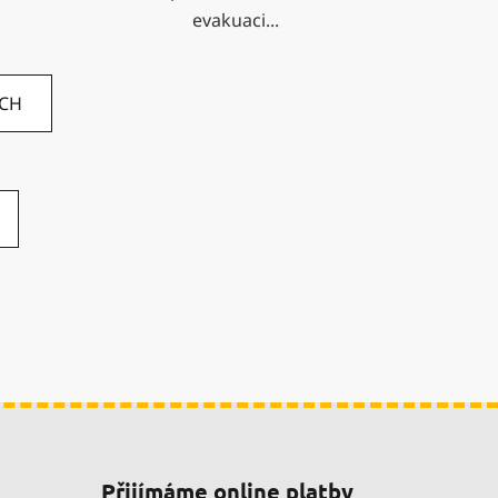
evakuaci...
ÍCH
Přijímáme online platby