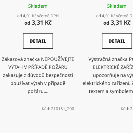
Skladem
Skladem
od 4,01 Kč včetně DPH
od 4,01 Kč včetně 
3,31 Kč
3,31 Kč
od
od
DETAIL
DETAIL
Zákazová značka NEPOUŽÍVEJTE
Výstražná značka 
VÝTAH V PŘÍPADĚ POŽÁRU
ELEKTRICKÉ ZAŘÍ
zakazuje z důvodů bezpečnosti
upozorňuje na vý
používat výtah v případě
elektrického zařízení.
požáru....
textem a symbolem 
Kód:
210151_200
Kód:
2