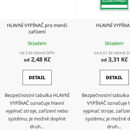
r
o
d
HLAVNÍ VYPÍNAČ pro menší
HLAVNÍ VYPÍNA
u
zařízení
k
t
Skladem
Skladem
ů
od 3 Kč včetně DPH
od 4,01 Kč včetně 
2,48 Kč
3,31 Kč
od
od
DETAIL
DETAIL
Bezpečnostní tabulka HLAVNÍ
Bezpečnostní tabulka
VYPÍNAČ označuje hlavní
VYPÍNAČ označuje h
vypínač stroje, zařízení nebo
vypínač stroje, zaříz
systému; je možné doplnit
systému; je možné d
druh...
druh...