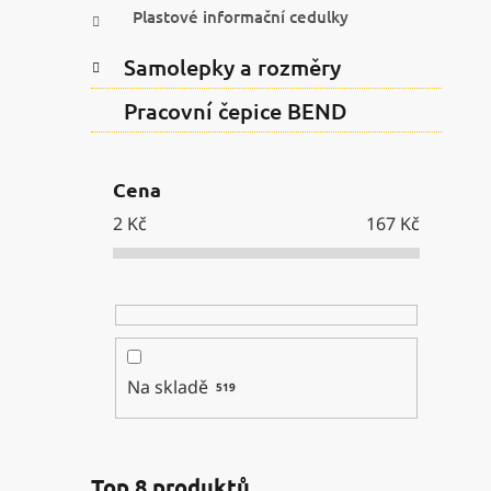
Plastové informační cedulky
Samolepky a rozměry
Pracovní čepice BEND
Cena
2
Kč
167
Kč
Na skladě
519
Top 8 produktů