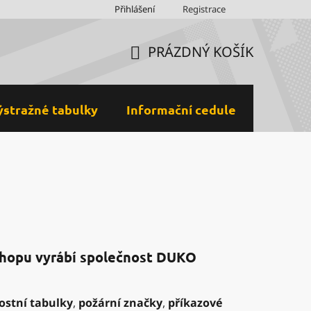
Obchodní podmínky
Přihlášení
Ochrana osobních údajů a GDPR
Registrace
M
PRÁZDNÝ KOŠÍK
NÁKUPNÍ
KOŠÍK
ýstražné tabulky
Informační cedule
Plastov
shopu vyrábí společnost
DUKO
ostní tabulky
,
požární značky
,
příkazové