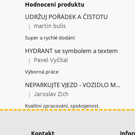
Hodnocení produktu
UDRŽUJ POŘÁDEK A ČISTOTU
martin bulis
|
Hodnocení produktu je 5 z 5 hvězdiček.
Super a rychlé dodání
HYDRANT se symbolem a textem
Pavel Vyčítal
|
Hodnocení produktu je 5 z 5 hvězdiček.
Výborná práce
NEPARKUJTE VJEZD - VOZIDLO MŮŽE BÝT ODTAŽENO se zákazem parkování
Jaroslav Zich
|
Hodnocení produktu je 5 z 5 hvězdiček.
Kvalitní zpracování, spokojenost.
Z
á
Kontakt
Infor