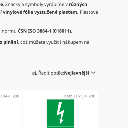
le
. Značky a symboly vyrábíme v
různých
í vinylové fólie vyztužené plastem.
Plastové
 normu
ČSN ISO 3864-1 (018011)
.
o plnění
, což můžete využít i nákupem na
Ř
Řadit podle:
Nejlevnější
a
z
e
6134-1_200
Kód:
216134_200
n
í
p
r
o