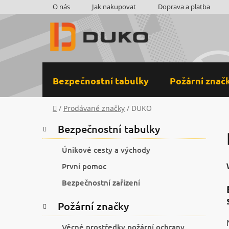
Přejít
O nás
Jak nakupovat
Doprava a platba
na
obsah
Bezpečnostní tabulky
Požární znač
Domů
/
Prodávané značky
/
DUKO
P
K
Přeskočit
Bezpečnostní tabulky
a
kategorie
o
t
s
Únikové cesty a východy
e
t
První pomoc
g
r
o
Bezpečnostní zařízení
a
r
i
n
Požární značky
e
n
Věcné prostředky požární ochrany