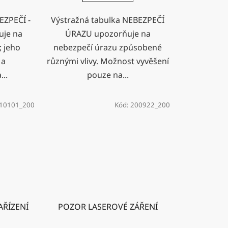
EZPEČÍ -
Výstražná tabulka NEBEZPEČÍ
uje na
ÚRAZU upozorňuje na
; jeho
nebezpečí úrazu způsobené
 a
různými vlivy. Možnost vyvěšení
...
pouze na...
10101_200
Kód:
200922_200
AŘÍZENÍ
POZOR LASEROVÉ ZÁŘENÍ