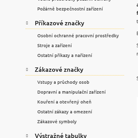
í
p
Požárně bezpečnostní zařízení
a
Příkazové značky
n
e
Osobní ochranné pracovní prostředky
l
Stroje a zařízení
Ostatní příkazy a nařízení
Zákazové značky
Vstupy a průchody osob
Dopravní a manipulační zařízení
Kouření a otevřený oheň
Ostatní zákazy a omezení
Zákazové symboly
Výstražné tabulky