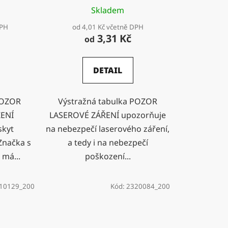
Skladem
DPH
od 4,01 Kč včetně DPH
3,31 Kč
od
DETAIL
POZOR
Výstražná tabulka POZOR
ZENÍ
LASEROVÉ ZÁŘENÍ upozorňuje
skyt
na nebezpečí laserového záření,
 Značka s
a tedy i na nebezpečí
má...
poškození...
10129_200
Kód:
2320084_200