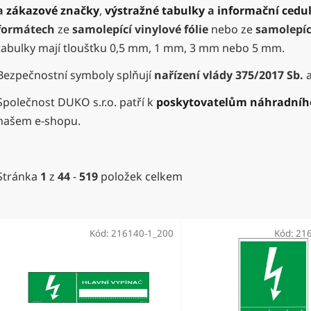
a
zákazové značky
,
výstražné tabulky
a
informační cedu
formátech
ze
samolepící vinylové fólie
nebo ze
samolepíc
tabulky mají
tloušťku 0,5 mm, 1 mm, 3 mm nebo 5 mm.
Bezpečnostní symboly splňují
nařízení vlády 375/2017 Sb.
a
Společnost DUKO s.r.o. patří k
poskytovatelům náhradníh
našem e-shopu.
Stránka
1
z
44
-
519
položek celkem
V
ý
Kód:
216140-1_200
Kód:
21
p
i
s
p