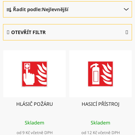
Ř
Řadit podle:
Nejlevnější
a
z
e
OTEVŘÍT FILTR
n
í
V
p
ý
r
p
o
i
d
s
u
p
k
r
t
HLÁSIČ POŽÁRU
HASICÍ PŘÍSTROJ
o
ů
d
u
Skladem
Skladem
k
od 9 Kč včetně DPH
od 12 Kč včetně DPH