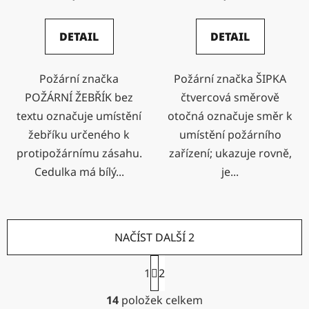
DETAIL
DETAIL
Požární značka
Požární značka ŠIPKA
POŽÁRNÍ ŽEBŘÍK bez
čtvercová směrově
textu označuje umístění
otočná označuje směr k
žebříku určeného k
umístění požárního
protipožárnímu zásahu.
zařízení; ukazuje rovně,
Cedulka má bílý...
je...
NAČÍST DALŠÍ 2
S
1
2
t
r
O
14
položek celkem
á
v