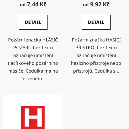
t
7,44 Kč
9,92 Kč
od
od
ů
DETAIL
DETAIL
Požární značka HLÁSIČ
Požární značka HASICÍ
POŽÁRU bez textu
PŘÍSTROJ bez textu
označuje umístění
označuje umístění
tlačítkového požárního
hasicího přístroje nebo
hlásiče. Cedulka má na
přístrojů. Cedulka s...
červeném...