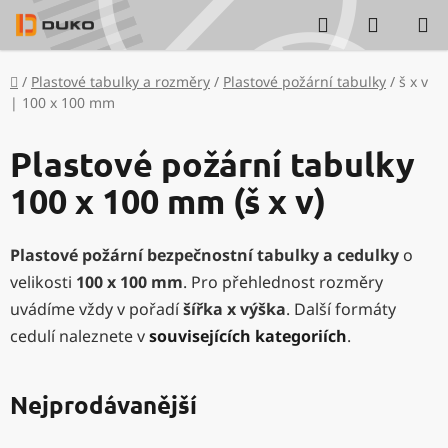
Přejít
Hledat
NÁKUP
na
KOŠÍK
obsah
Domů
/
Plastové tabulky a rozměry
/
Plastové požární tabulky
/
š x v
| 100 x 100 mm
Plastové požární tabulky
100 x 100 mm (š x v)
Plastové požární bezpečnostní tabulky a cedulky
o
velikosti
100 x 100 mm
. Pro přehlednost rozměry
uvádíme vždy v pořadí
šířka x výška
. Další formáty
cedulí naleznete v
souvisejících kategoriích
.
Nejprodávanější