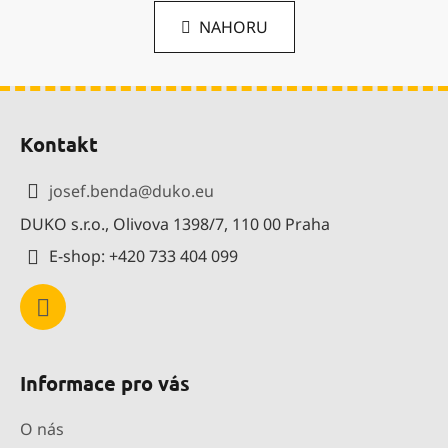
n
l
k
NAHORU
á
o
d
v
a
á
Z
c
n
í
í
á
Kontakt
p
p
r
a
v
josef.benda
@
duko.eu
t
k
DUKO s.r.o., Olivova 1398/7, 110 00 Praha
í
y
v
E-shop: +420 733 404 099
ý
p
i
s
u
Informace pro vás
O nás