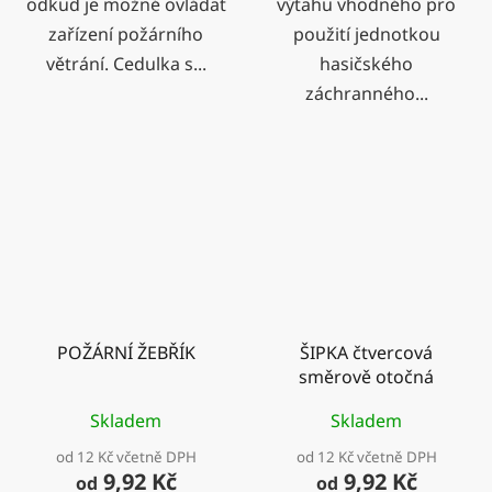
odkud je možné ovládat
výtahu vhodného pro
zařízení požárního
použití jednotkou
větrání. Cedulka s...
hasičského
záchranného...
POŽÁRNÍ ŽEBŘÍK
ŠIPKA čtvercová
směrově otočná
Skladem
Skladem
od 12 Kč včetně DPH
od 12 Kč včetně DPH
9,92 Kč
9,92 Kč
od
od