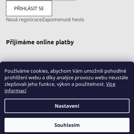
PŘIHLÁSIT SE
Nová registrace
Zapomenuté heslo
Přijímáme online platby
Používáme cookies, abychom Vám umožnili pohodlné
prohlížení webu a díky analýze provozu webu neustále
zlepšovali jeho funkce, výkon a použitelnost.
Více
informací
pravni-sluzby.lexfin.cz
nahradniplneni.duko.eu
detske-obleceni-duko.cz
Nastavení
Souhlasím
Vytvořil Shoptet
Copyright 2026
DUKO s.r.o.
. Všechna práva vyhrazena.