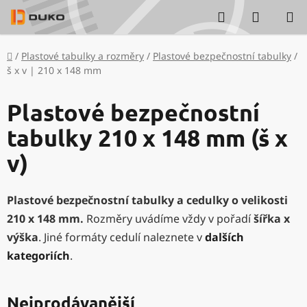
Přejít
Hledat
NÁKUP
na
KOŠÍK
obsah
Domů
/
Plastové tabulky a rozměry
/
Plastové bezpečnostní tabulky
/
š x v | 210 x 148 mm
Plastové bezpečnostní
tabulky 210 x 148 mm (š x
v)
Plastové bezpečnostní tabulky a cedulky
o velikosti
210 x 148 mm
.
Rozměry uvádíme vždy v pořadí
šířka x
výška
. Jiné formáty cedulí naleznete v
dalších
kategoriích
.
Nejprodávanější