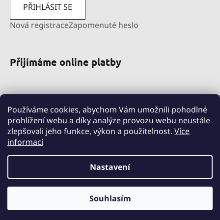
PŘIHLÁSIT SE
Nová registrace
Zapomenuté heslo
Přijímáme online platby
Používáme cookies, abychom Vám umožnili pohodlné
prohlížení webu a díky analýze provozu webu neustále
zlepšovali jeho funkce, výkon a použitelnost.
Více
informací
pravni-sluzby.lexfin.cz
nahradniplneni.duko.eu
detske-obleceni-duko.cz
Nastavení
Souhlasím
Vytvořil Shoptet
Copyright 2026
DUKO s.r.o.
. Všechna práva vyhrazena.