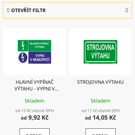
e
OTEVŘÍT FILTR
n
í
V
p
ý
r
p
o
i
d
s
u
p
k
r
t
HLAVNÍ VYPÍNAČ
STROJOVNA VÝTAHU
o
ů
VÝTAHU - VYPNI V
d
NEBEZPEČÍ
u
Skladem
Skladem
k
od 12 Kč včetně DPH
od 17 Kč včetně DPH
t
9,92 Kč
14,05 Kč
od
od
ů