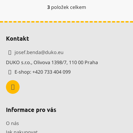
3
položek celkem
O
v
l
Z
á
á
d
Kontakt
p
a
a
c
josef.benda
@
duko.eu
í
t
p
DUKO s.r.o., Olivova 1398/7, 110 00 Praha
í
r
E-shop: +420 733 404 099
v
k
y
v
ý
p
Informace pro vás
i
s
O nás
u
Jak nakupovat