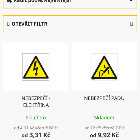
Řadit podle:
Nejlevnější
a
z
e
OTEVŘÍT FILTR
n
í
V
p
ý
r
p
o
i
d
s
u
p
k
r
t
NEBEZPEČÍ -
NEBEZPEČÍ PÁDU
o
ů
ELEKTŘINA
d
u
Skladem
Skladem
k
od 4,01 Kč včetně DPH
od 12 Kč včetně DPH
t
3,31 Kč
9,92 Kč
od
od