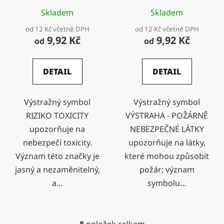
Skladem
Skladem
od 12 Kč včetně DPH
od 12 Kč včetně DPH
9,92 Kč
9,92 Kč
od
od
DETAIL
DETAIL
Výstražný symbol
Výstražný symbol
RIZIKO TOXICITY
VÝSTRAHA - POŽÁRNĚ
upozorňuje na
NEBEZPEČNÉ LÁTKY
nebezpečí toxicity.
upozorňuje na látky,
Význam této značky je
které mohou způsobit
jasný a nezaměnitelný,
požár; význam
a...
symbolu...
8
položek celkem