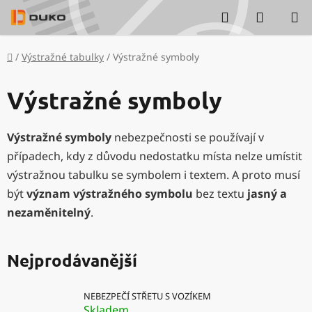
Přejít
Hledat
NÁKUP
na
KOŠÍK
obsah
Domů
/
Výstražné tabulky
/
Výstražné symboly
Výstražné symboly
Výstražné symboly
nebezpečnosti se používají v
případech, kdy z důvodu nedostatku místa nelze umístit
výstražnou tabulku se symbolem i textem. A proto musí
být
význam výstražného symbolu
bez textu
jasný a
nezaměnitelný
.
Nejprodávanější
NEBEZPEČÍ STŘETU S VOZÍKEM
Skladem