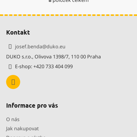
O
v
l
Z
á
á
d
Kontakt
p
a
a
c
josef.benda
@
duko.eu
í
t
p
DUKO s.r.o., Olivova 1398/7, 110 00 Praha
í
r
E-shop: +420 733 404 099
v
k
y
v
ý
p
Informace pro vás
i
s
O nás
u
Jak nakupovat