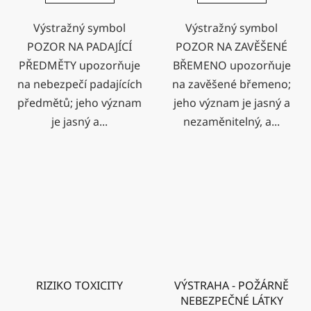
Výstražný symbol
Výstražný symbol
POZOR NA PADAJÍCÍ
POZOR NA ZAVĚŠENÉ
PŘEDMĚTY upozorňuje
BŘEMENO upozorňuje
na nebezpečí padajících
na zavěšené břemeno;
předmětů; jeho význam
jeho význam je jasný a
je jasný a...
nezaměnitelný, a...
RIZIKO TOXICITY
VÝSTRAHA - POŽÁRNĚ
NEBEZPEČNÉ LÁTKY