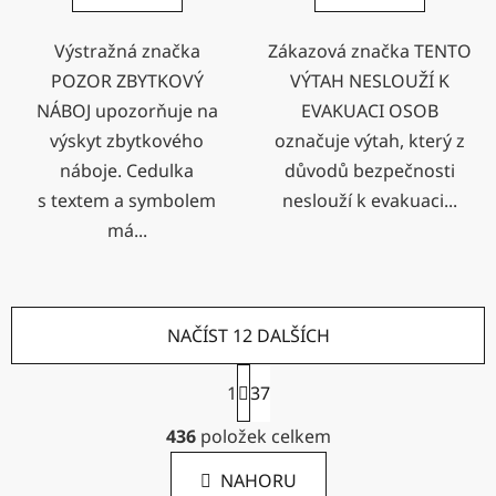
Výstražná značka
Zákazová značka TENTO
POZOR ZBYTKOVÝ
VÝTAH NESLOUŽÍ K
NÁBOJ upozorňuje na
EVAKUACI OSOB
výskyt zbytkového
označuje výtah, který z
náboje. Cedulka
důvodů bezpečnosti
s textem a symbolem
neslouží k evakuaci...
má...
NAČÍST 12 DALŠÍCH
S
1
37
t
r
O
436
položek celkem
á
v
n
l
k
NAHORU
á