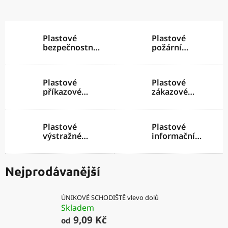
Plastové
Plastové
bezpečnostní
požární
tabulky
tabulky
Plastové
Plastové
příkazové
zákazové
tabulky
tabulky
Plastové
Plastové
výstražné
informační
tabulky
cedulky
Nejprodávanější
ÚNIKOVÉ SCHODIŠTĚ vlevo dolů
Skladem
9,09 Kč
od