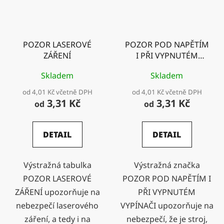
POZOR LASEROVÉ
POZOR POD NAPĚTÍM
ZÁŘENÍ
I PŘI VYPNUTÉM
VYPÍNAČI
Skladem
Skladem
od 4,01 Kč včetně DPH
od 4,01 Kč včetně DPH
3,31 Kč
3,31 Kč
od
od
DETAIL
DETAIL
Výstražná tabulka
Výstražná značka
POZOR LASEROVÉ
POZOR POD NAPĚTÍM I
ZÁŘENÍ upozorňuje na
PŘI VYPNUTÉM
nebezpečí laserového
VYPÍNAČI upozorňuje na
záření, a tedy i na
nebezpečí, že je stroj,