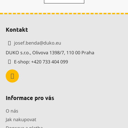
o
d
v
a
á
Z
c
n
í
í
á
Kontakt
p
p
r
a
v
josef.benda
@
duko.eu
t
k
DUKO s.r.o., Olivova 1398/7, 110 00 Praha
í
y
v
E-shop: +420 733 404 099
ý
p
i
s
u
Informace pro vás
O nás
Jak nakupovat