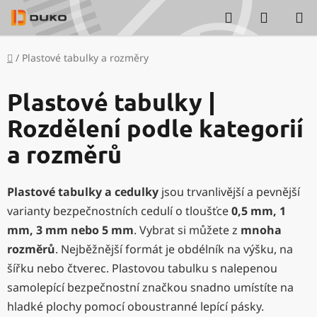
Přejít
Hledat
NÁKUP
na
KOŠÍK
obsah
Domů
/
Plastové tabulky a rozměry
Plastové tabulky |
Rozdělení podle kategorií
a rozměrů
Plastové tabulky a cedulky
jsou trvanlivější a pevnější
varianty bezpečnostních cedulí o tloušťce
0,5 mm, 1
mm, 3 mm nebo 5 mm
. Vybrat si můžete z
mnoha
rozměrů
. Nejběžnější formát je obdélník na výšku, na
šířku nebo čtverec. Plastovou tabulku
s nalepenou
samolepící bezpečnostní značkou snadno umístíte na
hladké plochy pomocí oboustranné lepící pásky.