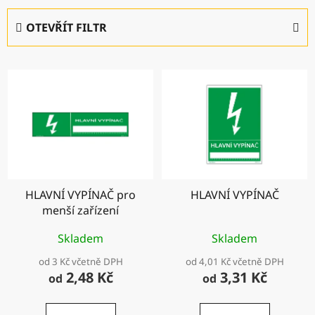
e
OTEVŘÍT FILTR
n
í
V
p
ý
r
p
o
i
d
s
u
p
k
r
t
HLAVNÍ VYPÍNAČ pro
HLAVNÍ VYPÍNAČ
o
ů
menší zařízení
d
u
Skladem
Skladem
k
od 3 Kč včetně DPH
od 4,01 Kč včetně DPH
t
2,48 Kč
3,31 Kč
od
od
ů