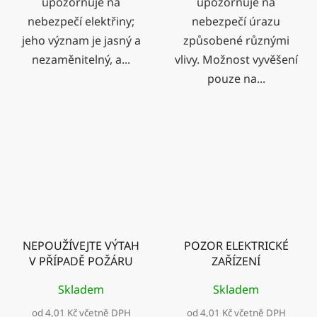
upozorňuje na
upozorňuje na
nebezpečí elektřiny;
nebezpečí úrazu
jeho význam je jasný a
způsobené různými
nezaměnitelný, a...
vlivy. Možnost vyvěšení
pouze na...
NEPOUŽÍVEJTE VÝTAH
POZOR ELEKTRICKÉ
V PŘÍPADĚ POŽÁRU
ZAŘÍZENÍ
Skladem
Skladem
od 4,01 Kč včetně DPH
od 4,01 Kč včetně DPH