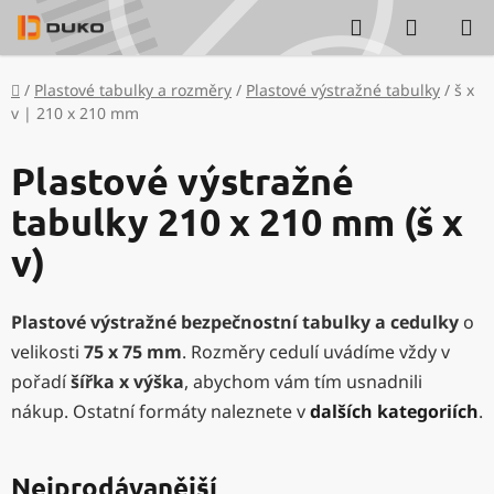
Přejít
Hledat
NÁKUP
na
KOŠÍK
obsah
Domů
/
Plastové tabulky a rozměry
/
Plastové výstražné tabulky
/
š x
v | 210 x 210 mm
Plastové výstražné
tabulky 210 x 210 mm (š x
v)
Plastové výstražné bezpečnostní tabulky a cedulky
o
velikosti
75 x 75 mm
. Rozměry cedulí uvádíme vždy v
pořadí
šířka x výška
, abychom vám tím usnadnili
nákup. Ostatní formáty naleznete v
dalších kategoriích
.
Nejprodávanější