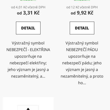
k
od 4,01 Kč včetně DPH
od 12 Kč včetně DPH
t
3,31 Kč
9,92 Kč
od
od
ů
DETAIL
DETAIL
Výstražný symbol
Výstražný symbol
NEBEZPEČÍ - ELEKTŘINA
NEBEZPEČÍ PÁDU
upozorňuje na
upozorňuje na
nebezpečí elektřiny;
nebezpečí pádu; jeho
jeho význam je jasný a
význam je jasný a
nezaměnitelný, a...
nezaměnitelný, a proto
ho...