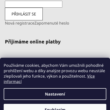
PŘIHLÁSIT SE
Nová registrace
Zapomenuté heslo
Přijímáme online platby
Používáme cookies, abychom Vám umožnili pohodlné
prohlížení webu a díky analýze provozu webu neustále
zlepšovali jeho funkce, výkon a použitelnost.
Více
informací
pravni-sluzby.lexfin.cz
nahradniplneni.duko.eu
detske-obleceni-duko.cz
Nastavení
Souhlasím