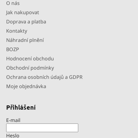
s
O nás
u
Jak nakupovat
Doprava a platba
Kontakty
Náhradní plnění
BOZP
Hodnocení obchodu
Obchodní podmínky
Ochrana osobních údajů a GDPR
Moje objednávka
Přihlášení
E-mail
Heslo