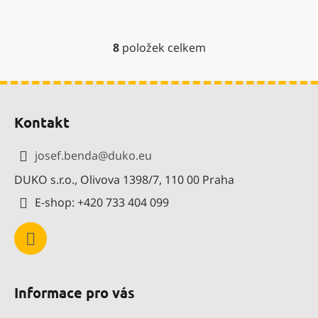
8
položek celkem
O
v
l
Z
á
á
d
Kontakt
p
a
a
c
josef.benda
@
duko.eu
í
t
p
DUKO s.r.o., Olivova 1398/7, 110 00 Praha
í
r
E-shop: +420 733 404 099
v
k
y
v
ý
p
Informace pro vás
i