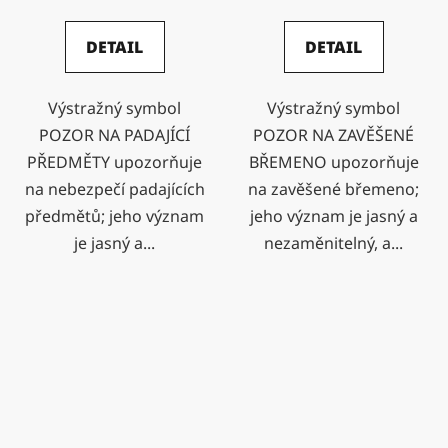
DETAIL
DETAIL
Výstražný symbol
Výstražný symbol
POZOR NA PADAJÍCÍ
POZOR NA ZAVĚŠENÉ
PŘEDMĚTY upozorňuje
BŘEMENO upozorňuje
na nebezpečí padajících
na zavěšené břemeno;
předmětů; jeho význam
jeho význam je jasný a
je jasný a...
nezaměnitelný, a...