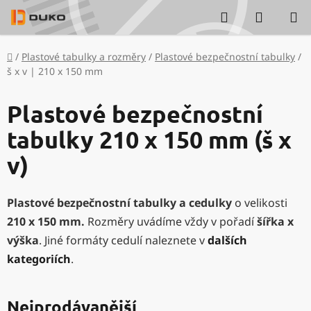
Přejít
Hledat
NÁKUP
na
KOŠÍK
obsah
Domů
/
Plastové tabulky a rozměry
/
Plastové bezpečnostní tabulky
/
š x v | 210 x 150 mm
Plastové bezpečnostní
tabulky 210 x 150 mm (š x
v)
Plastové bezpečnostní tabulky a cedulky
o velikosti
210 x 150 mm
.
Rozměry uvádíme vždy v pořadí
šířka x
výška
. Jiné formáty cedulí naleznete v
dalších
kategoriích
.
Nejprodávanější