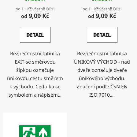
k
od 11 Kč včetně DPH
od 11 Kč včetně DPH
t
9,09 Kč
9,09 Kč
od
od
ů
DETAIL
DETAIL
Bezpečnostní tabulka
Bezpečnostní tabulka
EXIT se směrovou
ÚNIKOVÝ VÝCHOD - nad
šipkou označuje
dveře označuje dveře
únikovou cestu směrem
únikového východu.
k východu. Cedulka se
Značení podle ČSN EN
symbolem a nápisem...
ISO 7010....