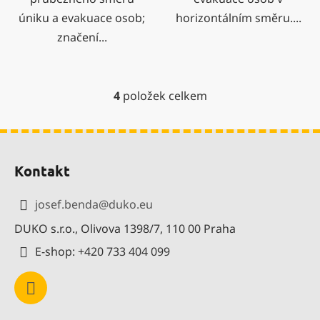
úniku a evakuace osob;
horizontálním směru....
značení...
4
položek celkem
O
v
l
Z
á
á
d
Kontakt
p
a
a
c
josef.benda
@
duko.eu
í
t
p
DUKO s.r.o., Olivova 1398/7, 110 00 Praha
í
r
E-shop: +420 733 404 099
v
k
y
v