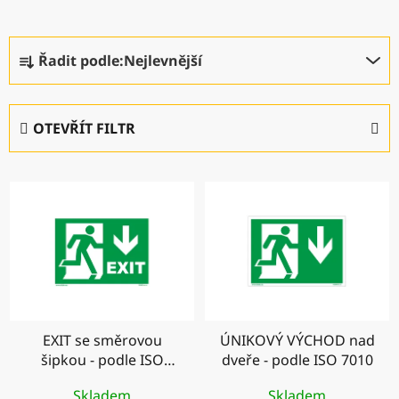
Ř
Řadit podle:
Nejlevnější
a
z
e
OTEVŘÍT FILTR
n
í
V
p
ý
r
p
o
i
d
s
u
p
k
r
t
EXIT se směrovou
ÚNIKOVÝ VÝCHOD nad
o
ů
šipkou - podle ISO
dveře - podle ISO 7010
d
7010
u
Skladem
Skladem