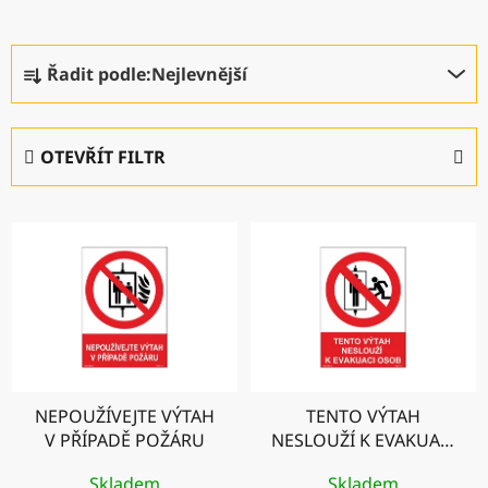
Ř
Řadit podle:
Nejlevnější
a
z
e
OTEVŘÍT FILTR
n
í
V
p
ý
r
p
o
i
d
s
u
p
k
r
t
NEPOUŽÍVEJTE VÝTAH
TENTO VÝTAH
o
ů
V PŘÍPADĚ POŽÁRU
NESLOUŽÍ K EVAKUACI
d
OSOB
u
Skladem
Skladem