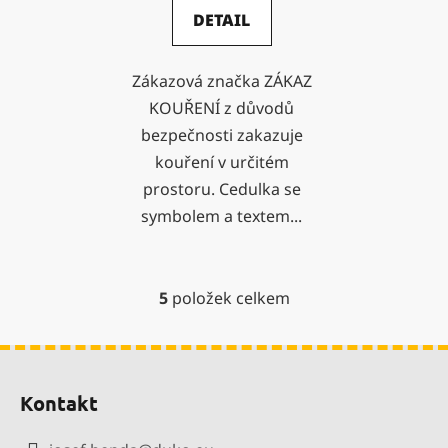
DETAIL
Zákazová značka ZÁKAZ
KOUŘENÍ z důvodů
bezpečnosti zakazuje
kouření v určitém
prostoru. Cedulka se
symbolem a textem...
5
položek celkem
O
v
l
Z
á
á
d
Kontakt
p
a
a
c