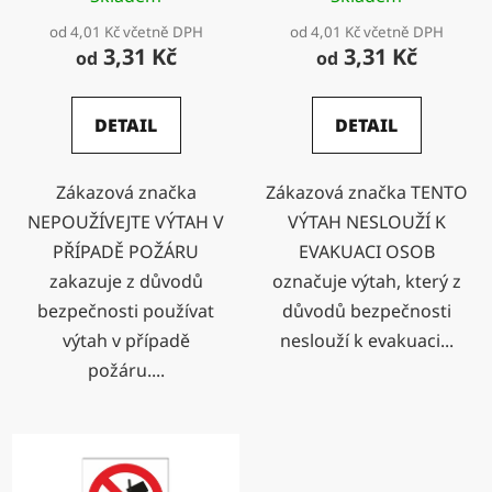
k
od 4,01 Kč včetně DPH
od 4,01 Kč včetně DPH
t
3,31 Kč
3,31 Kč
od
od
ů
DETAIL
DETAIL
Zákazová značka
Zákazová značka TENTO
NEPOUŽÍVEJTE VÝTAH V
VÝTAH NESLOUŽÍ K
PŘÍPADĚ POŽÁRU
EVAKUACI OSOB
zakazuje z důvodů
označuje výtah, který z
bezpečnosti používat
důvodů bezpečnosti
výtah v případě
neslouží k evakuaci...
požáru....