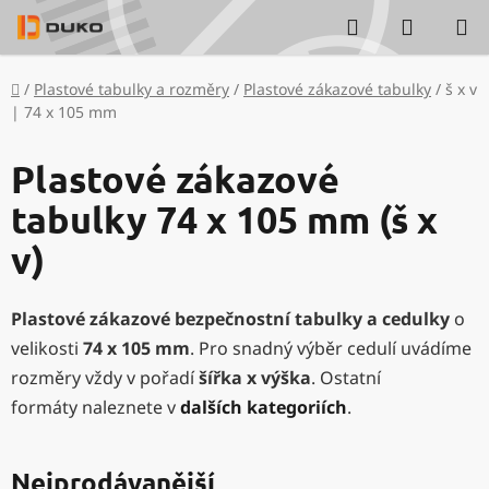
Přejít
Hledat
NÁKUP
na
KOŠÍK
obsah
Domů
/
Plastové tabulky a rozměry
/
Plastové zákazové tabulky
/
š x v
| 74 x 105 mm
Plastové zákazové
tabulky 74 x 105 mm (š x
v)
Plastové zákazové bezpečnostní tabulky a cedulky
o
velikosti
74 x 105 mm
. Pro snadný výběr cedulí uvádíme
rozměry vždy v pořadí
šířka x výška
. Ostatní
formáty naleznete v
dalších kategoriích
.
Nejprodávanější