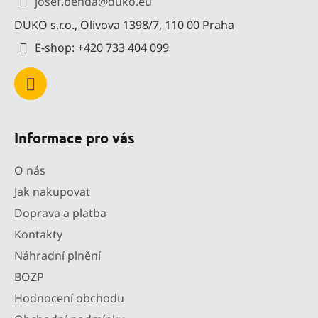
josef.benda
@
duko.eu
í
t
p
DUKO s.r.o., Olivova 1398/7, 110 00 Praha
í
r
E-shop: +420 733 404 099
v
k
y
v
ý
p
Informace pro vás
i
s
O nás
u
Jak nakupovat
Doprava a platba
Kontakty
Náhradní plnění
BOZP
Hodnocení obchodu