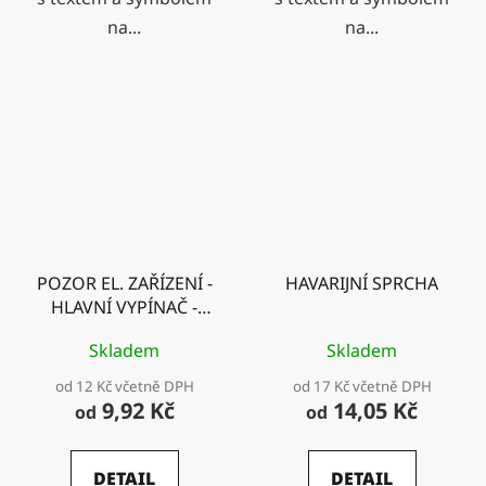
na...
na...
POZOR EL. ZAŘÍZENÍ -
HAVARIJNÍ SPRCHA
HLAVNÍ VYPÍNAČ -
VYPNI V NEBEZPEČÍ -
Skladem
Skladem
NEHAS VODOU ANI
PĚN. HASICÍMI
od 12 Kč včetně DPH
od 17 Kč včetně DPH
PŘÍSTROJI
9,92 Kč
14,05 Kč
od
od
DETAIL
DETAIL