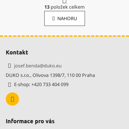
r
O
13
položek celkem
á
v
n
l
k
NAHORU
á
o
d
v
a
á
Z
c
n
í
í
á
Kontakt
p
p
r
a
v
josef.benda
@
duko.eu
t
k
DUKO s.r.o., Olivova 1398/7, 110 00 Praha
í
y
v
E-shop: +420 733 404 099
ý
p
i
s
u
Informace pro vás