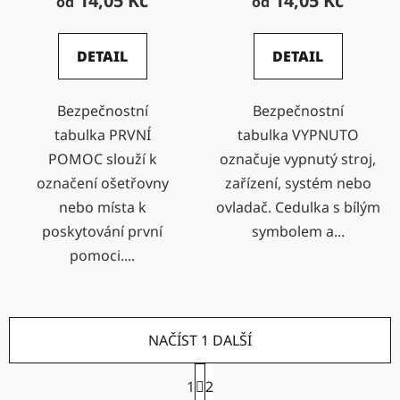
14,05 Kč
14,05 Kč
od
od
DETAIL
DETAIL
Bezpečnostní
Bezpečnostní
tabulka PRVNÍ
tabulka VYPNUTO
POMOC slouží k
označuje vypnutý stroj,
označení ošetřovny
zařízení, systém nebo
nebo místa k
ovladač. Cedulka s bílým
poskytování první
symbolem a...
pomoci....
NAČÍST 1 DALŠÍ
S
1
2
t