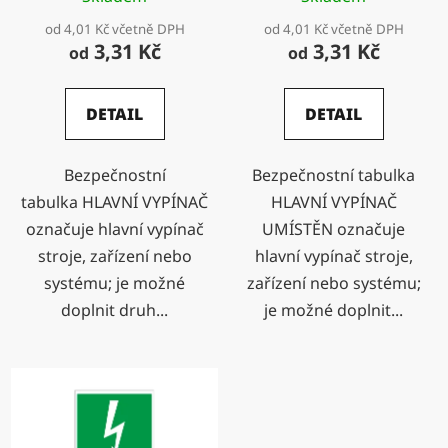
k
od 4,01 Kč včetně DPH
od 4,01 Kč včetně DPH
t
3,31 Kč
3,31 Kč
od
od
ů
DETAIL
DETAIL
Bezpečnostní
Bezpečnostní tabulka
tabulka HLAVNÍ VYPÍNAČ
HLAVNÍ VYPÍNAČ
označuje hlavní vypínač
UMÍSTĚN označuje
stroje, zařízení nebo
hlavní vypínač stroje,
systému; je možné
zařízení nebo systému;
doplnit druh...
je možné doplnit...