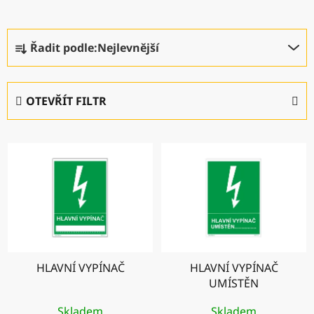
Ř
Řadit podle:
Nejlevnější
a
z
e
OTEVŘÍT FILTR
n
í
V
p
ý
r
p
o
i
d
s
u
p
k
r
t
HLAVNÍ VYPÍNAČ
HLAVNÍ VYPÍNAČ
o
ů
UMÍSTĚN
d
u
Skladem
Skladem