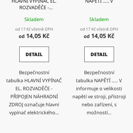
HLAVNÍ VYPÍNAČ EL.
NAPĚTÍ ….. V
ROZVADĚČE -
PŘIPOJEN NÁHRADNÍ
Skladem
Skladem
ZDROJ
od 17 Kč včetně DPH
od 17 Kč včetně DPH
14,05 Kč
14,05 Kč
od
od
DETAIL
DETAIL
Bezpečnostní
Bezpečnostní
tabulka HLAVNÍ VYPÍNAČ
tabulka NAPĚTÍ ….. V
EL. ROZVADĚČE -
informuje o velikosti
PŘIPOJEN NÁHRADNÍ
napětí ve stroji, přístroji
ZDROJ označuje hlavní
nebo zařízení, s
vypínač elektrického...
možností...