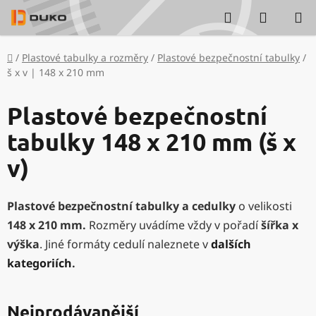
Přejít
Hledat
NÁKUP
na
KOŠÍK
obsah
Domů
/
Plastové tabulky a rozměry
/
Plastové bezpečnostní tabulky
/
š x v | 148 x 210 mm
Plastové bezpečnostní
tabulky 148 x 210 mm (š x
v)
Plastové bezpečnostní tabulky a cedulky
o velikosti
148 x 210 mm
.
Rozměry uvádíme vždy v pořadí
šířka x
výška
. Jiné formáty cedulí naleznete v
dalších
kategoriích
.
Nejprodávanější