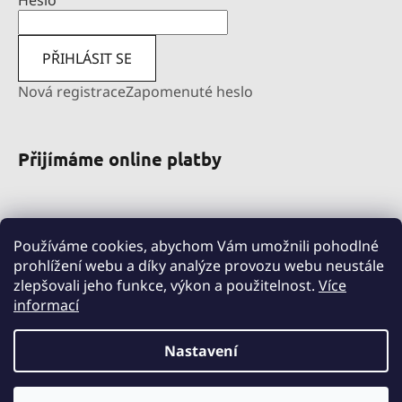
Heslo
PŘIHLÁSIT SE
Nová registrace
Zapomenuté heslo
Přijímáme online platby
Používáme cookies, abychom Vám umožnili pohodlné
prohlížení webu a díky analýze provozu webu neustále
zlepšovali jeho funkce, výkon a použitelnost.
Více
informací
pravni-sluzby.lexfin.cz
nahradniplneni.duko.eu
detske-obleceni-duko.cz
Nastavení