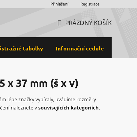
Obchodní podmínky
Přihlášení
Ochrana osobních údajů a GDPR
Registrace
M
PRÁZDNÝ KOŠÍK
NÁKUPNÍ
KOŠÍK
ýstražné tabulky
Informační cedule
Plastov
 x 37 mm (š x v)
vám lépe značky vybíraly, uvádíme rozměry
ačení naleznete v
souvisejících kategoriích
.