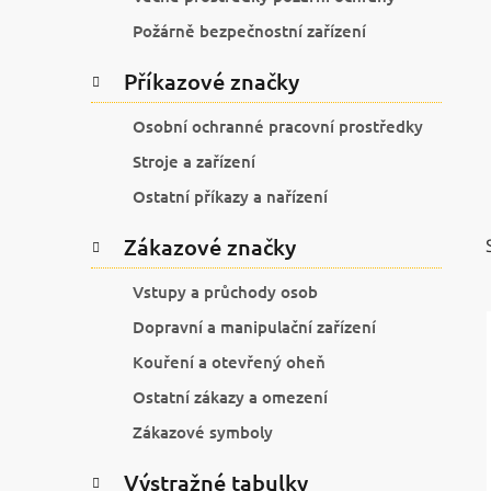
í
p
Požárně bezpečnostní zařízení
a
Příkazové značky
n
e
Osobní ochranné pracovní prostředky
l
Stroje a zařízení
Ostatní příkazy a nařízení
Zákazové značky
Vstupy a průchody osob
Dopravní a manipulační zařízení
Kouření a otevřený oheň
Ostatní zákazy a omezení
Zákazové symboly
Výstražné tabulky