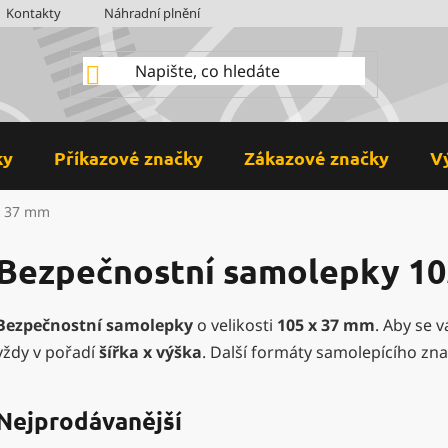
Kontakty
Náhradní plnění
BOZP
Hodnocení obchodu
ky
Příkazové značky
Zákazové značky
V
 x 37 mm
Bezpečnostní samolepky 105
Bezpečnostní samolepky
o velikosti
105 x 37 mm
. Aby se 
vždy v pořadí
šířka x výška
. Další formáty samolepícího zn
Nejprodávanější