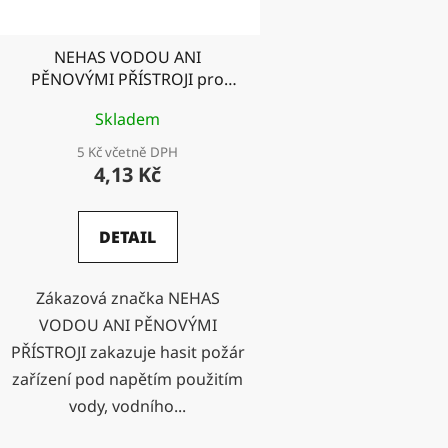
o
d
NEHAS VODOU ANI
u
PĚNOVÝMI PŘÍSTROJI pro
k
menší zařízení
t
Skladem
ů
5 Kč včetně DPH
4,13 Kč
DETAIL
Zákazová značka NEHAS
VODOU ANI PĚNOVÝMI
PŘÍSTROJI zakazuje hasit požár
zařízení pod napětím použitím
vody, vodního...