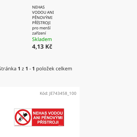
NEHAS
VODOU ANI
PĚNOVÝMI
PŘÍSTROJI
pro menší
zařízení
Skladem
4,13 Kč
Stránka
1
z
1
-
1
položek celkem
V
ý
Kód:
JE743458_100
p
i
s
p
r