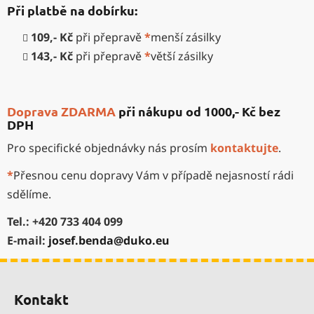
Při platbě na dobírku:
109,- Kč
při přepravě
*
menší zásilky
143,- Kč
při přepravě
*
větší zásilky
Doprava ZDARMA
při nákupu od 1000,- Kč bez
DPH
Pro specifické objednávky nás prosím
kontaktujte
.
*
Přesnou cenu dopravy Vám v případě nejasností rádi
sdělíme.
Tel.: +420 733 404 099
E-mail:
josef.benda@duko.eu
Z
á
Kontakt
p