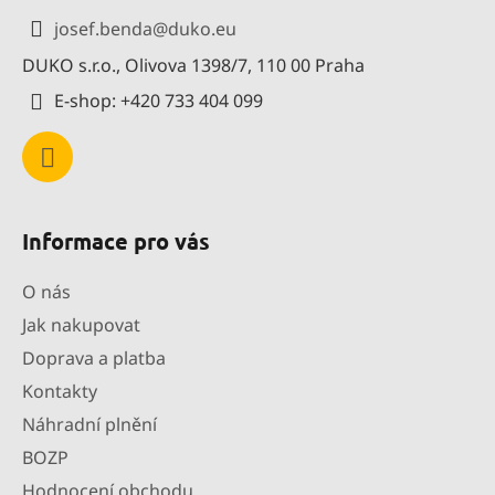
a
josef.benda
@
duko.eu
t
DUKO s.r.o., Olivova 1398/7, 110 00 Praha
í
E-shop: +420 733 404 099
Informace pro vás
O nás
Jak nakupovat
Doprava a platba
Kontakty
Náhradní plnění
BOZP
Hodnocení obchodu