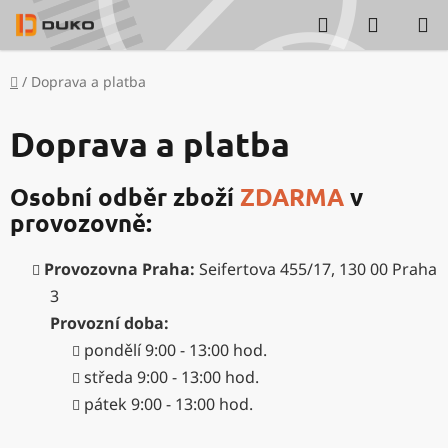
Přejít
Hledat
NÁKUP
na
KOŠÍK
obsah
Domů
/
Doprava a platba
Doprava a platba
Osobní odběr zboží
ZDARMA
v
provozovně:
Provozovna Praha:
Seifertova 455/17, 130 00 Praha
3
Provozní doba:
pondělí 9:00 - 13:00 hod.
středa 9:00 - 13:00 hod.
pátek 9:00 - 13:00 hod.