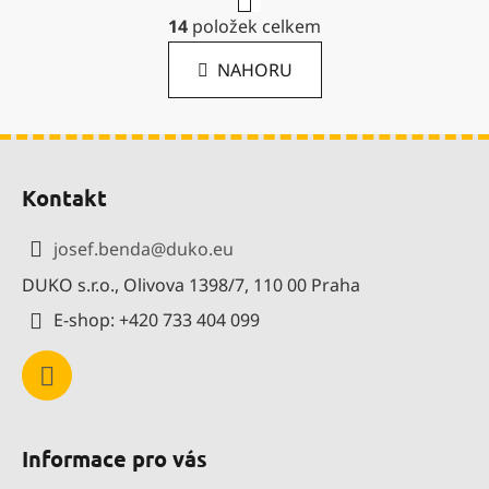
r
O
14
položek celkem
á
v
n
l
k
NAHORU
á
o
d
v
a
á
Z
c
n
í
í
á
Kontakt
p
p
r
a
v
josef.benda
@
duko.eu
t
k
DUKO s.r.o., Olivova 1398/7, 110 00 Praha
í
y
v
E-shop: +420 733 404 099
ý
p
i
s
u
Informace pro vás