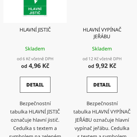
HLAVNÍ JISTIČ
HLAVNÍ VYPÍNAČ
JEŘÁBU
Skladem
Skladem
od 6 Kč včetně DPH
od 12 Kč včetně DPH
4,96 Kč
9,92 Kč
od
od
DETAIL
DETAIL
Bezpečnostní
Bezpečnostní
tabulka HLAVNÍ JISTIČ
tabulka HLAVNÍ VYPÍNAČ
označuje hlavní jistič.
JEŘÁBU označuje hlavní
Cedulka s textem a
vypínač jeřábu. Cedulka
symbolem na zeleném
s textem a symbolem