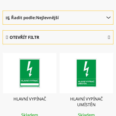
Ř
Řadit podle:
Nejlevnější
a
z
e
OTEVŘÍT FILTR
n
í
V
p
ý
r
p
o
i
d
s
u
p
k
r
t
HLAVNÍ VYPÍNAČ
HLAVNÍ VYPÍNAČ
o
ů
UMÍSTĚN
d
u
Skladem
Skladem