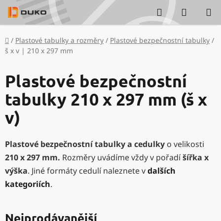
Přejít
Hledat
NÁKUP
na
KOŠÍK
obsah
Domů
/
Plastové tabulky a rozměry
/
Plastové bezpečnostní tabulky
/
š x v | 210 x 297 mm
Plastové bezpečnostní
tabulky 210 x 297 mm (š x
v)
Plastové bezpečnostní tabulky a cedulky
o velikosti
210 x 297 mm
.
Rozměry uvádíme vždy v pořadí
šířka x
výška
. Jiné formáty cedulí naleznete v
dalších
kategoriích
.
Nejprodávanější