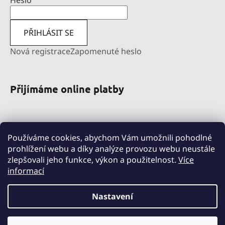
Heslo
PŘIHLÁSIT SE
Nová registrace
Zapomenuté heslo
Přijímáme online platby
Používáme cookies, abychom Vám umožnili pohodlné
prohlížení webu a díky analýze provozu webu neustále
zlepšovali jeho funkce, výkon a použitelnost.
Více
informací
pravni-sluzby.lexfin.cz
nahradniplneni.duko.eu
detske-obleceni-duko.cz
Nastavení