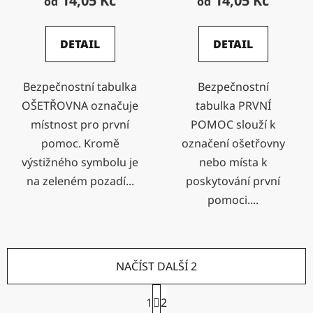
14,05 Kč
14,05 Kč
od
od
DETAIL
DETAIL
Bezpečnostní tabulka
Bezpečnostní
OŠETŘOVNA označuje
tabulka PRVNÍ
místnost pro první
POMOC slouží k
pomoc. Kromě
označení ošetřovny
výstižného symbolu je
nebo místa k
na zeleném pozadí...
poskytování první
pomoci....
NAČÍST DALŠÍ 2
S
1
2
t