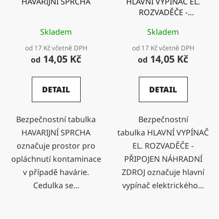
HAVARIJNÍ SPRCHA
HLAVNÍ VYPÍNAČ EL.
ROZVADĚČE -
PŘIPOJEN NÁHRADNÍ
Skladem
Skladem
ZDROJ
od 17 Kč včetně DPH
od 17 Kč včetně DPH
14,05 Kč
14,05 Kč
od
od
DETAIL
DETAIL
Bezpečnostní tabulka
Bezpečnostní
HAVARIJNÍ SPRCHA
tabulka HLAVNÍ VYPÍNAČ
označuje prostor pro
EL. ROZVADĚČE -
opláchnutí kontaminace
PŘIPOJEN NÁHRADNÍ
v případě havárie.
ZDROJ označuje hlavní
Cedulka se...
vypínač elektrického...