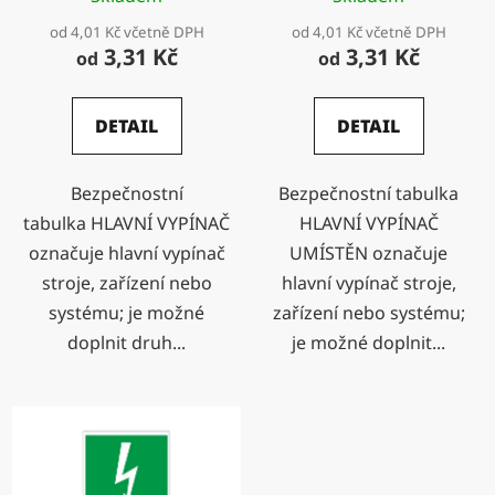
k
od 4,01 Kč včetně DPH
od 4,01 Kč včetně DPH
t
3,31 Kč
3,31 Kč
od
od
ů
DETAIL
DETAIL
Bezpečnostní
Bezpečnostní tabulka
tabulka HLAVNÍ VYPÍNAČ
HLAVNÍ VYPÍNAČ
označuje hlavní vypínač
UMÍSTĚN označuje
stroje, zařízení nebo
hlavní vypínač stroje,
systému; je možné
zařízení nebo systému;
doplnit druh...
je možné doplnit...