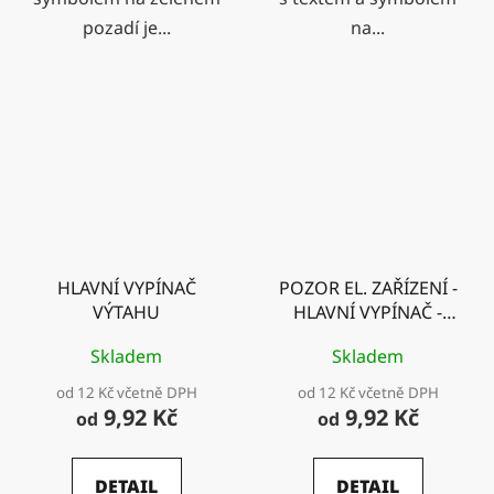
pozadí je...
na...
HLAVNÍ VYPÍNAČ
POZOR EL. ZAŘÍZENÍ -
VÝTAHU
HLAVNÍ VYPÍNAČ -
VYPNI V NEBEZPEČÍ -
Skladem
Skladem
NEHAS VODOU ANI
PĚN. HASICÍMI
od 12 Kč včetně DPH
od 12 Kč včetně DPH
PŘÍSTROJI
9,92 Kč
9,92 Kč
od
od
DETAIL
DETAIL