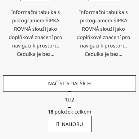
Informační tabulka s
Informační tabulka s
piktogramem ŠIPKA
piktogramem ŠIPKA
ROVNÁ slouží jako
ROVNÁ slouží jako
doplňkové značení pro
doplňkové značení pro
navigaci k prostoru.
navigaci k prostoru.
Cedulka je bez...
Cedulka je bez...
NAČÍST 6 DALŠÍCH
S
1
2
t
r
O
18
položek celkem
á
v
n
l
k
NAHORU
á
o
d
v