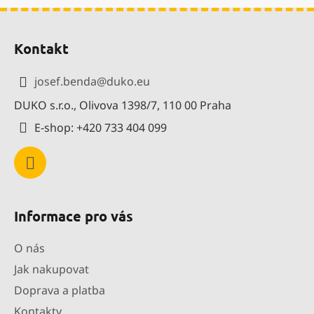
a
á
Z
c
n
í
í
á
Kontakt
p
p
r
a
v
josef.benda
@
duko.eu
t
k
DUKO s.r.o., Olivova 1398/7, 110 00 Praha
í
y
v
E-shop: +420 733 404 099
ý
p
i
s
u
Informace pro vás
O nás
Jak nakupovat
Doprava a platba
Kontakty