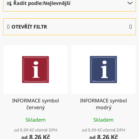
Řadit podle:
Nejlevnější
a
z
e
OTEVŘÍT FILTR
n
í
V
p
ý
r
p
o
i
d
s
u
p
k
r
t
INFORMACE symbol
INFORMACE symbol
o
ů
červený
modrý
d
u
Skladem
Skladem
k
od 9,99 Kč včetně DPH
od 9,99 Kč včetně DPH
t
8,26 Kč
8,26 Kč
od
od