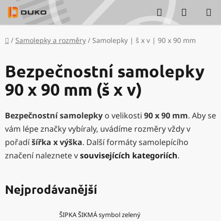
Přejít
Hledat
NÁKUP
na
KOŠÍK
obsah
Domů
/
Samolepky a rozměry
/
Samolepky | š x v | 90 x 90 mm
Bezpečnostní samolepky
90 x 90 mm (š x v)
Bezpečnostní samolepky
o velikosti
90 x 90 mm
. Aby se
vám lépe značky vybíraly, uvádíme rozměry vždy v
pořadí
šířka x výška
. Další formáty samolepícího
značení naleznete v
souvisejících kategoriích
.
Nejprodávanější
ŠIPKA ŠIKMÁ symbol zelený