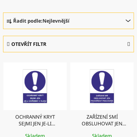
Ř
Řadit podle:
Nejlevnější
a
z
e
OTEVŘÍT FILTR
n
í
V
p
ý
r
p
o
i
d
s
u
p
k
r
t
OCHRANNÝ KRYT
ZAŘÍZENÍ SMÍ
o
ů
SEJMI JEN JE-LI
OBSLUHOVAT JEN
d
ZAŘÍZENÍ V KLIDU
PROVĚŘENÝ
u
Skladem
Skladem
PRACOVNÍK