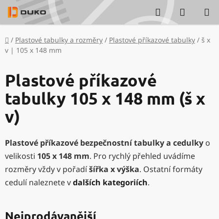
Přejít
Hledat
NÁKUP
na
KOŠÍK
obsah
Domů
/
Plastové tabulky a rozměry
/
Plastové příkazové tabulky
/
š x
v | 105 x 148 mm
Plastové příkazové
tabulky 105 x 148 mm (š x
v)
Plastové příkazové bezpečnostní tabulky a cedulky
o
velikosti
105 x 148 mm
. Pro rychlý přehled uvádíme
rozměry vždy v pořadí
šířka x výška
. Ostatní formáty
cedulí naleznete v
dalších kategoriích
.
Nejprodávanější