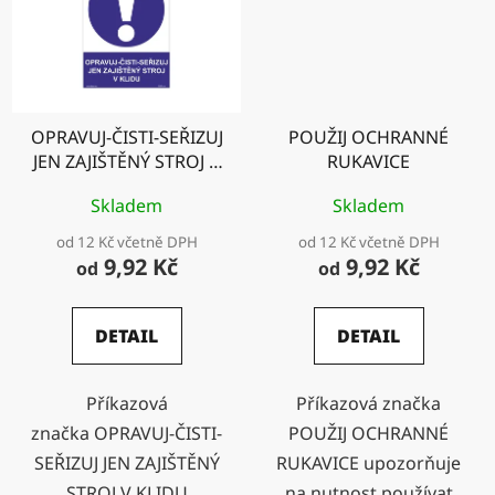
OPRAVUJ-ČISTI-SEŘIZUJ
POUŽIJ OCHRANNÉ
JEN ZAJIŠTĚNÝ STROJ V
RUKAVICE
KLIDU
Skladem
Skladem
od 12 Kč včetně DPH
od 12 Kč včetně DPH
9,92 Kč
9,92 Kč
od
od
DETAIL
DETAIL
Příkazová
Příkazová značka
značka OPRAVUJ-ČISTI-
POUŽIJ OCHRANNÉ
SEŘIZUJ JEN ZAJIŠTĚNÝ
RUKAVICE upozorňuje
STROJ V KLIDU
na nutnost používat