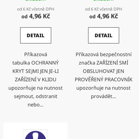
k
od 6 Kč včetně DPH
od 6 Kč včetně DPH
t
4,96 Kč
4,96 Kč
od
od
ů
DETAIL
DETAIL
Příkazová
Příkazová bezpečnostní
tabulka OCHRANNÝ
značka ZAŘÍZENÍ SMÍ
KRYT SEJMI JEN JE-LI
OBSLUHOVAT JEN
ZAŘÍZENÍ V KLIDU
PROVĚŘENÝ PRACOVNÍK
upozorňuje na nutnost
upozorňuje na nutnost
sejmout, odstranit
provádět...
nebo...