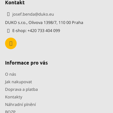
d
Kontakt
p
a
a
c
josef.benda
@
duko.eu
í
t
p
DUKO s.r.o., Olivova 1398/7, 110 00 Praha
í
r
E-shop: +420 733 404 099
v
k
y
v
ý
p
Informace pro vás
i
s
O nás
u
Jak nakupovat
Doprava a platba
Kontakty
Náhradní plnění
BOZP