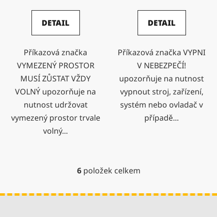
DETAIL
DETAIL
Příkazová značka
Příkazová značka VYPNI
VYMEZENÝ PROSTOR
V NEBEZPEČÍ!
MUSÍ ZŮSTAT VŽDY
upozorňuje na nutnost
VOLNÝ upozorňuje na
vypnout stroj, zařízení,
nutnost udržovat
systém nebo ovladač v
vymezený prostor trvale
případě...
volný...
6
položek celkem
O
v
l
Z
á
á