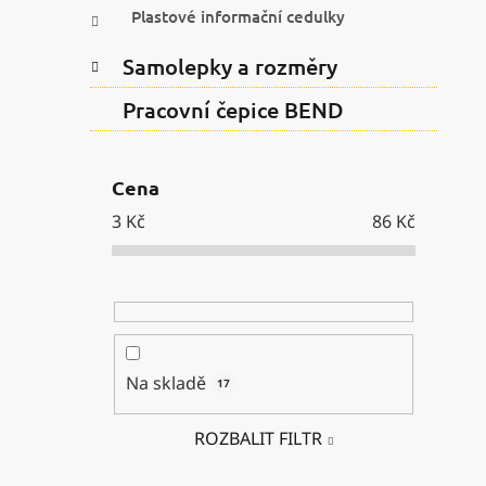
Plastové informační cedulky
Samolepky a rozměry
Pracovní čepice BEND
Cena
3
Kč
86
Kč
Na skladě
17
ROZBALIT FILTR