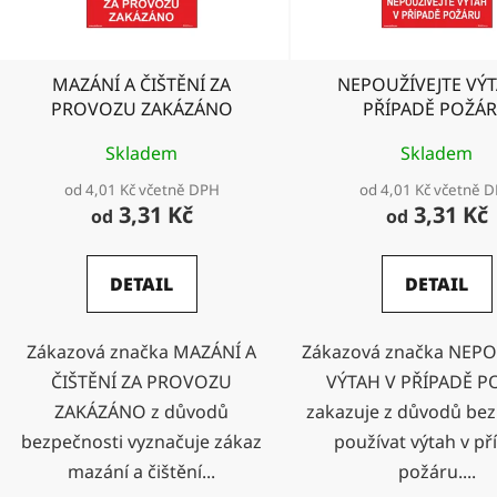
r
o
d
MAZÁNÍ A ČIŠTĚNÍ ZA
NEPOUŽÍVEJTE VÝT
u
PROVOZU ZAKÁZÁNO
PŘÍPADĚ POŽÁ
k
t
Skladem
Skladem
ů
od 4,01 Kč včetně DPH
od 4,01 Kč včetně 
3,31 Kč
3,31 Kč
od
od
DETAIL
DETAIL
Zákazová značka MAZÁNÍ A
Zákazová značka NEPO
ČIŠTĚNÍ ZA PROVOZU
VÝTAH V PŘÍPADĚ 
ZAKÁZÁNO z důvodů
zakazuje z důvodů bez
bezpečnosti vyznačuje zákaz
používat výtah v př
mazání a čištění...
požáru....