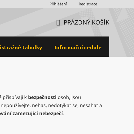
Obchodní podmínky
Přihlášení
Ochrana osobních údajů a GDPR
Registrace
M
PRÁZDNÝ KOŠÍK
NÁKUPNÍ
KOŠÍK
ýstražné tabulky
Informační cedule
Plastov
 přispívají k
bezpečnosti
osob, jsou
. nepoužívejte, nehas, nedotýkat se, nesahat a
vání zamezující nebezpečí
.