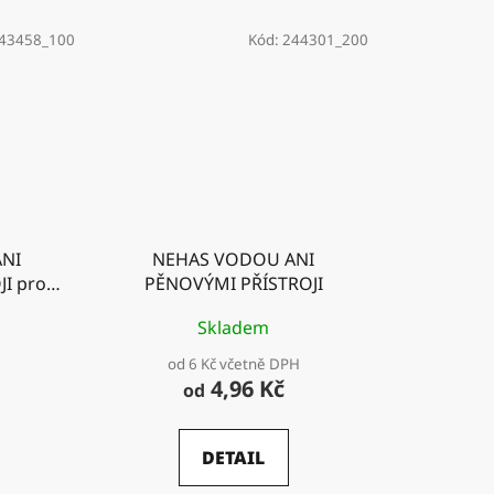
743458_100
Kód:
244301_200
NI
NEHAS VODOU ANI
I pro
PĚNOVÝMI PŘÍSTROJI
í
Skladem
od 6 Kč včetně DPH
4,96 Kč
od
DETAIL