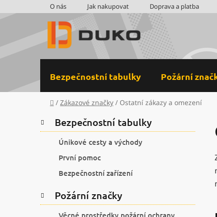
Přejít
O nás
Jak nakupovat
Doprava a platba
na
obsah
Bezpečnostní tabulky
Požární znač
Domů
/
Zákazové značky
/
Ostatní zákazy a omezení
P
K
Přeskočit
Bezpečnostní tabulky
a
kategorie
o
t
s
Únikové cesty a východy
e
t
První pomoc
g
r
o
Bezpečnostní zařízení
a
r
i
n
Požární značky
e
n
Věcné prostředky požární ochrany