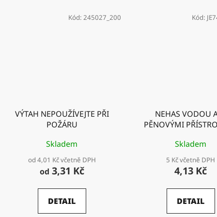
Kód:
245027_200
Kód:
JE
VÝTAH NEPOUŽÍVEJTE PŘI
NEHAS VODOU A
POŽÁRU
PĚNOVÝMI PŘÍSTROJ
menší zařízen
Skladem
Skladem
od 4,01 Kč včetně DPH
5 Kč včetně DPH
3,31 Kč
4,13 Kč
od
DETAIL
DETAIL