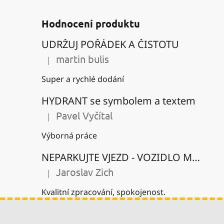
Hodnocení produktu
UDRŽUJ POŘÁDEK A ČISTOTU
martin bulis
|
Hodnocení produktu je 5 z 5 hvězdiček.
Super a rychlé dodání
HYDRANT se symbolem a textem
Pavel Vyčítal
|
Hodnocení produktu je 5 z 5 hvězdiček.
Výborná práce
NEPARKUJTE VJEZD - VOZIDLO MŮŽE BÝT ODTAŽENO se zákazem parkování
Jaroslav Zich
|
Hodnocení produktu je 5 z 5 hvězdiček.
Kvalitní zpracování, spokojenost.
Z