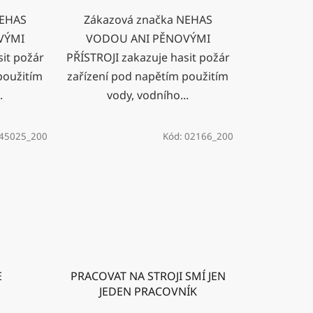
NEHAS
Zákazová značka NEHAS
VÝMI
VODOU ANI PĚNOVÝMI
sit požár
PŘÍSTROJI zakazuje hasit požár
použitím
zařízení pod napětím použitím
.
vody, vodního...
45025_200
Kód:
02166_200
E
PRACOVAT NA STROJI SMÍ JEN
JEDEN PRACOVNÍK