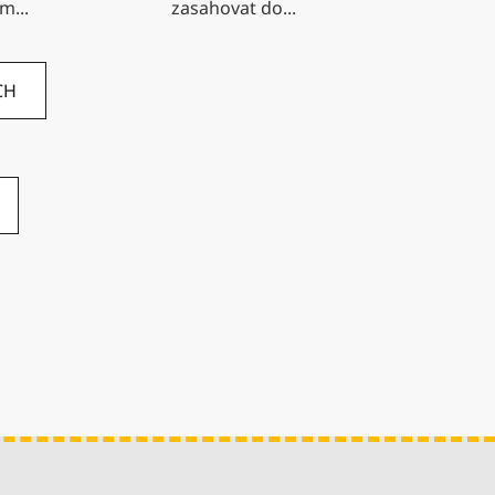
m...
zasahovat do...
CH