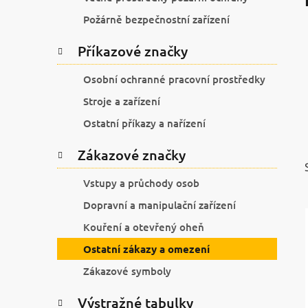
í
p
Požárně bezpečnostní zařízení
a
Příkazové značky
n
e
Osobní ochranné pracovní prostředky
l
Stroje a zařízení
Ostatní příkazy a nařízení
Zákazové značky
Vstupy a průchody osob
Dopravní a manipulační zařízení
Kouření a otevřený oheň
Ostatní zákazy a omezení
Zákazové symboly
Výstražné tabulky