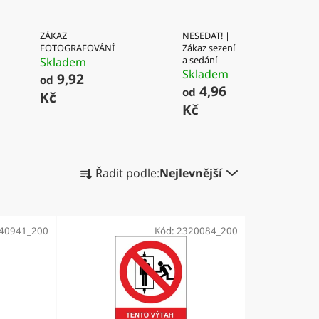
ZÁKAZ
NESEDAT! |
FOTOGRAFOVÁNÍ
Zákaz sezení
a sedání
Skladem
Skladem
9,92
od
4,96
od
Kč
Kč
Ř
Řadit podle:
Nejlevnější
a
z
e
540941_200
Kód:
2320084_200
n
í
p
r
o