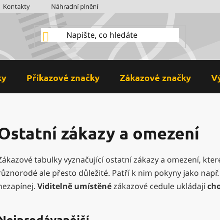
Kontakty
Náhradní plnění
BOZP
Hodnocení obchodu
ky
Příkazové značky
Zákazové značky
V
Ostatní zákazy a omezení
Zákazové tabulky vyznačující ostatní zákazy a omezení, které
různorodé ale přesto důležité. Patří k nim pokyny jako např
nezapínej.
Viditelně umístěné
zákazové cedule ukládají
cho
Nejprodávanější