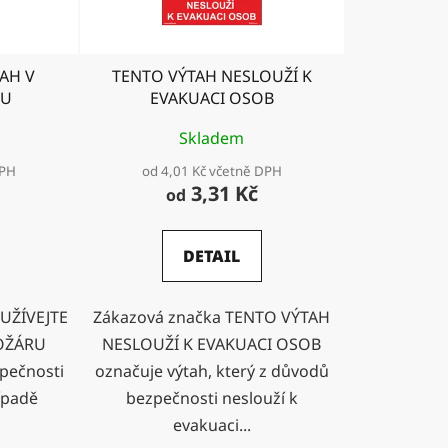
d
u
k
AH V
TENTO VÝTAH NESLOUŽÍ K
t
RU
EVAKUACI OSOB
ů
Skladem
DPH
od 4,01 Kč včetně DPH
3,31 Kč
od
DETAIL
UŽÍVEJTE
Zákazová značka TENTO VÝTAH
POŽÁRU
NESLOUŽÍ K EVAKUACI OSOB
pečnosti
označuje výtah, který z důvodů
ípadě
bezpečnosti neslouží k
evakuaci...