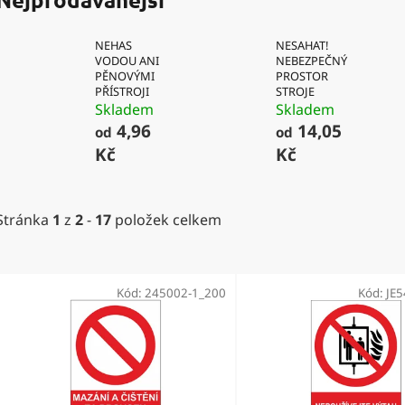
NEHAS
NESAHAT!
VODOU ANI
NEBEZPEČNÝ
PĚNOVÝMI
PROSTOR
PŘÍSTROJI
STROJE
Skladem
Skladem
4,96
14,05
od
od
Kč
Kč
Stránka
1
z
2
-
17
položek celkem
V
ý
Kód:
245002-1_200
Kód:
JE
p
i
s
p