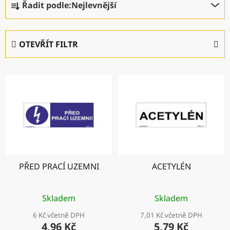
Řadit podle:
Nejlevnější
a
z
e
OTEVŘÍT FILTR
n
í
V
p
ý
r
p
o
i
d
s
u
p
k
r
t
PŘED PRACÍ UZEMNI
ACETYLÉN
o
ů
d
u
Skladem
Skladem
k
6 Kč včetně DPH
7,01 Kč včetně DPH
t
4,96 Kč
5,79 Kč