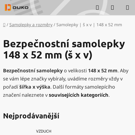
Přejít
Hledat
NÁKUP
na
KOŠÍK
obsah
Domů
/
Samolepky a rozměry
/
Samolepky | š x v | 148 x 52 mm
Bezpečnostní samolepky
148 x 52 mm (š x v)
Bezpečnostní samolepky
o velikosti
148 x 52 mm
. Aby
se vám lépe značky vybíraly, uvádíme rozměry vždy v
pořadí
šířka x výška
. Další formáty samolepícího
značení naleznete v
souvisejících kategoriích
.
Nejprodávanější
VZDUCH