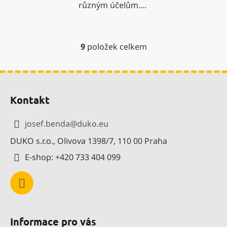
různým účelům....
9
položek celkem
O
v
l
Z
á
á
d
Kontakt
p
a
a
c
josef.benda
@
duko.eu
í
t
p
DUKO s.r.o., Olivova 1398/7, 110 00 Praha
í
r
E-shop: +420 733 404 099
v
k
y
v
ý
p
Informace pro vás