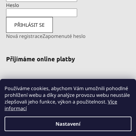
Heslo
PŘIHLÁSIT SE
Nová registrace
Zapomenuté heslo
Přijímáme online platby
Používáme cookies, abychom Vám umožnili pohodlné
prohlížení webu a díky analýze provozu webu neustále
zlepšovali jeho funkce, výkon a použitelnost.
Více
informací
pravni-sluzby.lexfin.cz
nahradniplneni.duko.eu
detske-obleceni-duko.cz
Nastavení