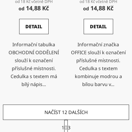
od 18 Kč včetně DPH
od 18 Kč včetně DPH
14,88 Kč
14,88 Kč
od
od
DETAIL
DETAIL
Informační tabulka
Informační značka
OBCHODNÍ ODDĚLENÍ
OFFICE slouží k označení
slouží k označení
příslušné místnosti.
příslušné místnosti.
Cedulka s textem
Cedulka s textem má
kombinuje modrou a
bílý nápis...
bílou barvu v...
NAČÍST 12 DALŠÍCH
S
1
3
t