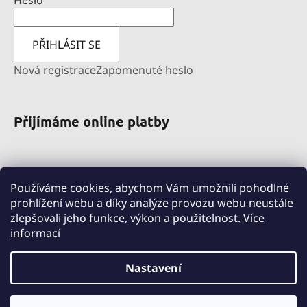
Heslo
PŘIHLÁSIT SE
Nová registrace
Zapomenuté heslo
Přijímáme online platby
Používáme cookies, abychom Vám umožnili pohodlné
prohlížení webu a díky analýze provozu webu neustále
zlepšovali jeho funkce, výkon a použitelnost.
Více
informací
pravni-sluzby.lexfin.cz
nahradniplneni.duko.eu
detske-obleceni-duko.cz
Nastavení