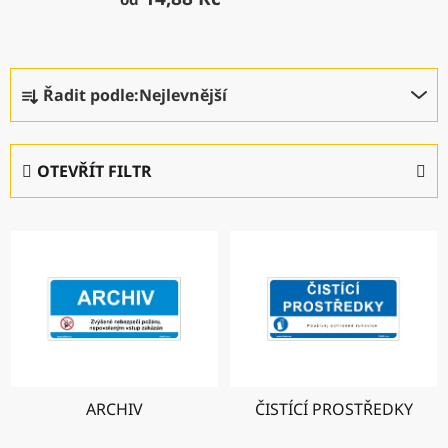
Ř
Řadit podle:
Nejlevnější
a
z
e
OTEVŘÍT FILTR
n
í
V
p
ý
r
p
o
i
d
s
u
p
k
r
t
ARCHIV
ČISTÍCÍ PROSTŘEDKY
o
ů
d