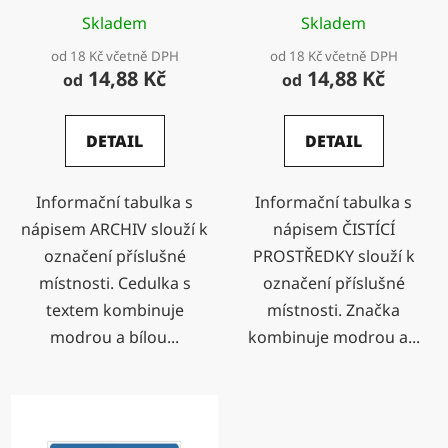
u
Skladem
Skladem
k
od 18 Kč včetně DPH
od 18 Kč včetně DPH
t
14,88 Kč
14,88 Kč
od
od
ů
DETAIL
DETAIL
Informační tabulka s
Informační tabulka s
nápisem ARCHIV slouží k
nápisem ČISTÍCÍ
označení příslušné
PROSTŘEDKY slouží k
místnosti. Cedulka s
označení příslušné
textem kombinuje
místnosti. Značka
modrou a bílou...
kombinuje modrou a...