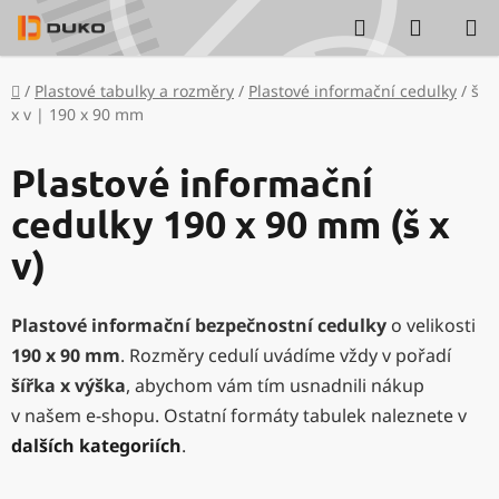
Přejít
Hledat
NÁKUP
na
KOŠÍK
obsah
Domů
/
Plastové tabulky a rozměry
/
Plastové informační cedulky
/
š
x v | 190 x 90 mm
Plastové informační
cedulky 190 x 90 mm (š x
v)
Plastové informační bezpečnostní cedulky
o velikosti
190 x 90 mm
. Rozměry cedulí uvádíme vždy v pořadí
šířka x výška
, abychom vám tím usnadnili nákup
v našem e-shopu. Ostatní formáty tabulek naleznete v
dalších kategoriích
.