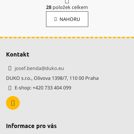
r
O
28
položek celkem
á
v
n
l
k
NAHORU
á
o
d
v
a
á
Z
c
n
í
í
á
Kontakt
p
p
r
a
v
josef.benda
@
duko.eu
t
k
DUKO s.r.o., Olivova 1398/7, 110 00 Praha
í
y
v
E-shop: +420 733 404 099
ý
p
i
s
u
Informace pro vás