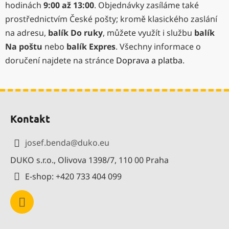
hodinách
9:00 až 13:00
. Objednávky zasíláme také
k
y
prostřednictvím České pošty; kromě klasického zaslání
v
na adresu,
balík Do ruky
, můžete využít i službu
balík
ý
Na poštu
nebo
balík Expres
. Všechny informace o
p
doručení najdete na stránce
Doprava a platba
.
i
s
u
Z
á
Kontakt
p
a
josef.benda
@
duko.eu
t
DUKO s.r.o., Olivova 1398/7, 110 00 Praha
í
E-shop: +420 733 404 099