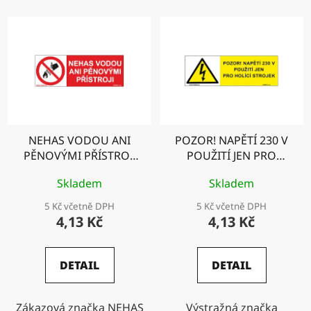
í
V
p
ý
r
p
o
i
d
s
u
p
k
r
t
NEHAS VODOU ANI
POZOR! NAPĚTÍ 230 V
o
ů
PĚNOVÝMI PŘÍSTROJI
POUŽITÍ JEN PRO
d
pro menší zařízení
HOLÍCÍ STROJEK
u
Skladem
Skladem
k
5 Kč včetně DPH
5 Kč včetně DPH
t
4,13 Kč
4,13 Kč
ů
DETAIL
DETAIL
Zákazová značka NEHAS
Výstražná značka