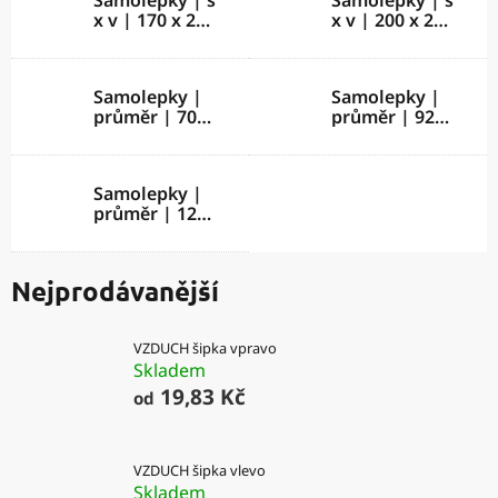
Samolepky | š
Samolepky | š
x v | 170 x 250
x v | 200 x 200
mm
mm
Samolepky |
Samolepky |
průměr | 70
průměr | 92
mm
mm
Samolepky |
průměr | 120
mm
Nejprodávanější
VZDUCH šipka vpravo
Skladem
19,83 Kč
od
VZDUCH šipka vlevo
Skladem