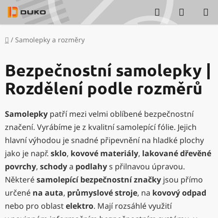
Přejít
Hledat
NÁKUP
na
KOŠÍK
obsah
Domů
/
Samolepky a rozměry
Bezpečnostní samolepky |
Rozdělení podle rozměrů
Samolepky
patří mezi velmi oblíbené bezpečnostní
značení. Vyrábíme je z kvalitní samolepící fólie. Jejich
hlavní výhodou je snadné připevnění na hladké plochy
jako je např.
sklo
,
kovové materiály
,
lakované dřevěné
povrchy
,
schody
a
podlahy
s přilnavou úpravou.
Některé
samolepící bezpečnostní značky
jsou přímo
určené
na auta
,
průmyslové stroje
, na
kovový odpad
nebo pro oblast
elektro
. Mají rozsáhlé využití