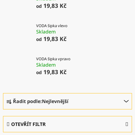
19,83 Kč
od
VODA šipka vlevo
Skladem
19,83 Kč
od
VODA šipka vpravo
Skladem
19,83 Kč
od
Ř
Řadit podle:
Nejlevnější
a
z
e
OTEVŘÍT FILTR
n