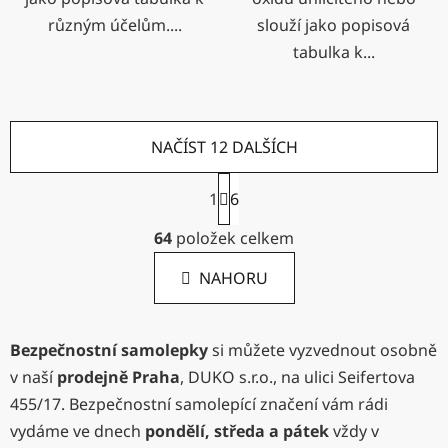
různým účelům....
slouží jako popisová
tabulka k...
NAČÍST 12 DALŠÍCH
S
1
6
t
r
O
64
položek celkem
á
v
n
l
k
NAHORU
á
o
d
v
a
á
Bezpečnostní samolepky
si můžete vyzvednout osobně
c
n
í
í
v naší
prodejně Praha
, DUKO s.r.o., na ulici Seifertova
p
455/17. Bezpečnostní samolepící značení vám rádi
r
vydáme ve dnech
pondělí, středa a pátek
vždy v
v