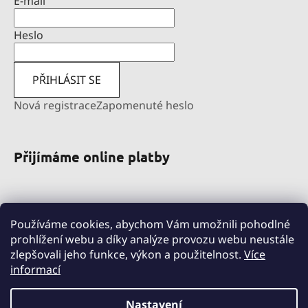
E-mail
Heslo
PŘIHLÁSIT SE
Nová registrace
Zapomenuté heslo
Přijímáme online platby
Používáme cookies, abychom Vám umožnili pohodlné
prohlížení webu a díky analýze provozu webu neustále
zlepšovali jeho funkce, výkon a použitelnost.
Více
informací
pravni-sluzby.lexfin.cz
nahradniplneni.duko.eu
detske-obleceni-duko.cz
Nastavení