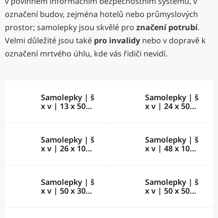
v povinném informačním bezpečnostním systému, v
označení budov, zejména hotelů nebo průmyslových
prostor; samolepky jsou skvělé pro
značení potrubí
.
Velmi důležité jsou také
pro invalidy
nebo v dopravě k
označení mrtvého úhlu, kde vás řidiči nevidí.
Samolepky | š
Samolepky | š
x v | 13 x 50
x v | 24 x 50
mm
mm
Samolepky | š
Samolepky | š
x v | 26 x 100
x v | 48 x 100
mm
mm
Samolepky | š
Samolepky | š
x v | 50 x 30
x v | 50 x 50
mm
mm