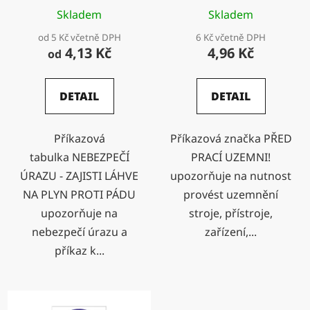
PROTI PÁDU
u
Skladem
Skladem
k
od 5 Kč včetně DPH
6 Kč včetně DPH
t
4,13 Kč
4,96 Kč
od
ů
DETAIL
DETAIL
Příkazová
Příkazová značka PŘED
tabulka NEBEZPEČÍ
PRACÍ UZEMNI!
ÚRAZU - ZAJISTI LÁHVE
upozorňuje na nutnost
NA PLYN PROTI PÁDU
provést uzemnění
upozorňuje na
stroje, přístroje,
nebezpečí úrazu a
zařízení,...
příkaz k...