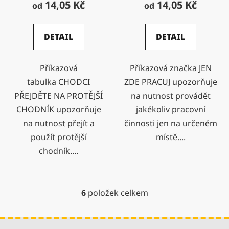
14,05 Kč
14,05 Kč
od
od
DETAIL
DETAIL
Příkazová
Příkazová značka JEN
tabulka CHODCI
ZDE PRACUJ upozorňuje
PŘEJDĚTE NA PROTĚJŠÍ
na nutnost provádět
CHODNÍK upozorňuje
jakékoliv pracovní
na nutnost přejít a
činnosti jen na určeném
použít protější
místě....
chodník....
6
položek celkem
O
v
l
Z