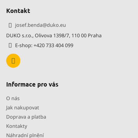
á
á
d
Kontakt
p
a
a
c
josef.benda
@
duko.eu
í
t
p
DUKO s.r.o., Olivova 1398/7, 110 00 Praha
í
r
E-shop: +420 733 404 099
v
k
y
v
ý
p
Informace pro vás
i
s
O nás
u
Jak nakupovat
Doprava a platba
Kontakty
Náhradní plnění