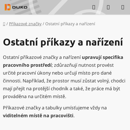
Přejít
Hledat
NÁKUP
na
KOŠÍK
obsah
Domů
/
Příkazové značky
/
Ostatní příkazy a nařízení
Ostatní příkazy a nařízení
Ostatní příkazové značky a nařízení
upravují specifika
pracovního prostředí
; zdůrazňují nutnost provést
určité pracovní úkony nebo určují místo pro dané
činnosti. Například, že prostor musí zůstat volný, chodci
mají přejít na protější chodník a také, že práce má být
prováděna na určitém místě.
Příkazové značky a tabulky umísťujeme vždy na
viditelném místě na pracovišti
.