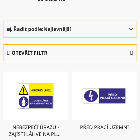
Ř
Řadit podle:
Nejlevnější
a
z
e
OTEVŘÍT FILTR
n
í
V
p
ý
r
p
o
i
d
s
u
p
k
r
t
NEBEZPEČÍ ÚRAZU -
PŘED PRACÍ UZEMNI
o
ů
ZAJISTI LÁHVE NA PLYN
d