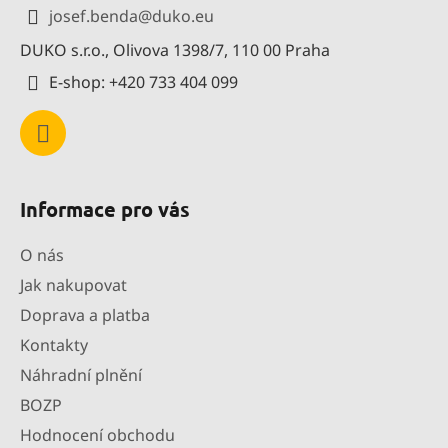
a
josef.benda
@
duko.eu
t
DUKO s.r.o., Olivova 1398/7, 110 00 Praha
í
E-shop: +420 733 404 099
Informace pro vás
O nás
Jak nakupovat
Doprava a platba
Kontakty
Náhradní plnění
BOZP
Hodnocení obchodu