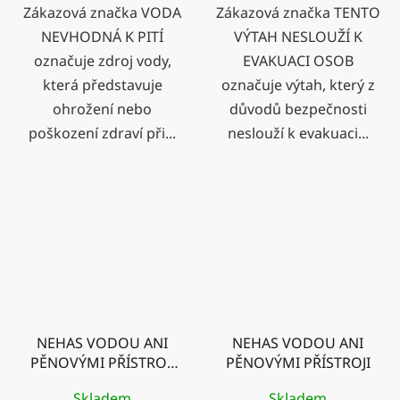
Zákazová značka VODA
Zákazová značka TENTO
NEVHODNÁ K PITÍ
VÝTAH NESLOUŽÍ K
označuje zdroj vody,
EVAKUACI OSOB
která představuje
označuje výtah, který z
ohrožení nebo
důvodů bezpečnosti
poškození zdraví při...
neslouží k evakuaci...
NEHAS VODOU ANI
NEHAS VODOU ANI
PĚNOVÝMI PŘÍSTROJI
PĚNOVÝMI PŘÍSTROJI
pro menší zařízení
Skladem
Skladem