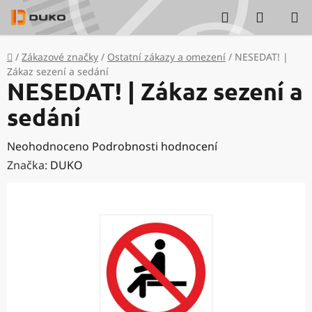
Přejít
Hledat
NÁKUP
na
KOŠÍK
obsah
Domů
/
Zákazové značky
/
Ostatní zákazy a omezení
/
NESEDAT! |
Zákaz sezení a sedání
NESEDAT! | Zákaz sezení a
sedání
Průměrné
Neohodnoceno
Podrobnosti hodnocení
hodnocení
Značka:
DUKO
produktu
je
0,0
z
5
hvězdiček.