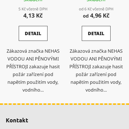
5 Kč včetně DPH
od 6 Kč včetně DPH
4,13 Kč
4,96 Kč
od
DETAIL
DETAIL
Zákazová značka NEHAS
Zákazová značka NEHAS
VODOU ANI PĚNOVÝMI
VODOU ANI PĚNOVÝMI
PŘÍSTROJI zakazuje hasit
PŘÍSTROJI zakazuje hasit
požár zařízení pod
požár zařízení pod
napětím použitím vody,
napětím použitím vody,
vodního...
vodního...
Z
á
Kontakt
p