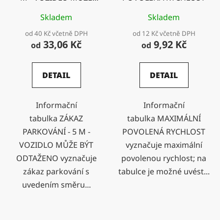
BÝT ODTAŽENO
Skladem
Skladem
od 40 Kč včetně DPH
od 12 Kč včetně DPH
33,06 Kč
9,92 Kč
od
od
DETAIL
DETAIL
Informační
Informační
tabulka ZÁKAZ
tabulka MAXIMÁLNÍ
PARKOVÁNÍ - 5 M -
POVOLENÁ RYCHLOST
VOZIDLO MŮŽE BÝT
vyznačuje maximální
ODTAŽENO vyznačuje
povolenou rychlost; na
zákaz parkování s
tabulce je možné uvést...
uvedením směru...