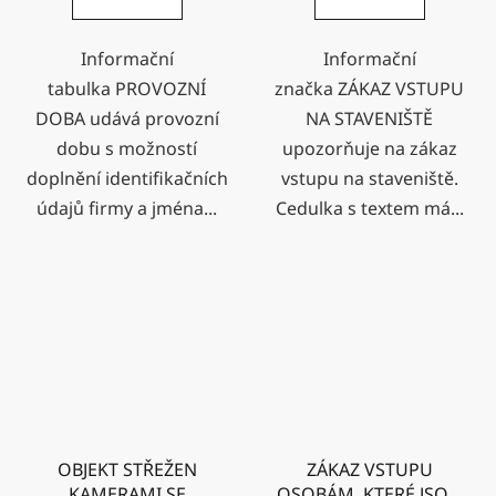
Informační
Informační
tabulka PROVOZNÍ
značka ZÁKAZ VSTUPU
DOBA udává provozní
NA STAVENIŠTĚ
dobu s možností
upozorňuje na zákaz
doplnění identifikačních
vstupu na staveniště.
údajů firmy a jména...
Cedulka s textem má...
OBJEKT STŘEŽEN
ZÁKAZ VSTUPU
KAMERAMI SE
OSOBÁM, KTERÉ JSOU