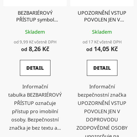
BEZBARIÉROVÝ
UPOZORNĚNÍ VSTUP
PŘÍSTUP symbol
POVOLEN JEN V
modrý
DOPROVODU
Skladem
Skladem
ZODPOVĚDNÉ OSOBY
od 9,99 Kč včetně DPH
od 17 Kč včetně DPH
8,26 Kč
14,05 Kč
od
od
DETAIL
DETAIL
Informační
Informační
tabulka BEZBARIÉROVÝ
bezpečnostní značka
PŘÍSTUP označuje
UPOZORNĚNÍ VSTUP
přístup pro imobilní
POVOLEN JEN V
osoby. Bezpečnostní
DOPROVODU
značka je bez textu a...
ZODPOVĚDNÉ OSOBY
upozorňuje na