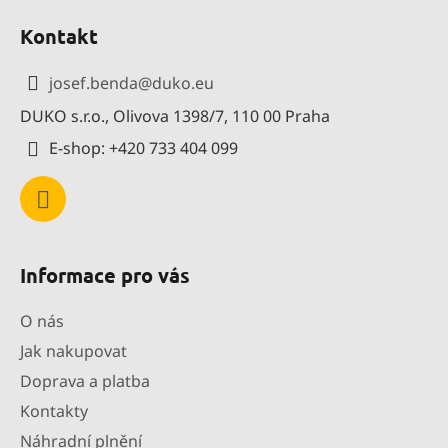
á
Kontakt
p
a
josef.benda
@
duko.eu
t
DUKO s.r.o., Olivova 1398/7, 110 00 Praha
í
E-shop: +420 733 404 099
Informace pro vás
O nás
Jak nakupovat
Doprava a platba
Kontakty
Náhradní plnění