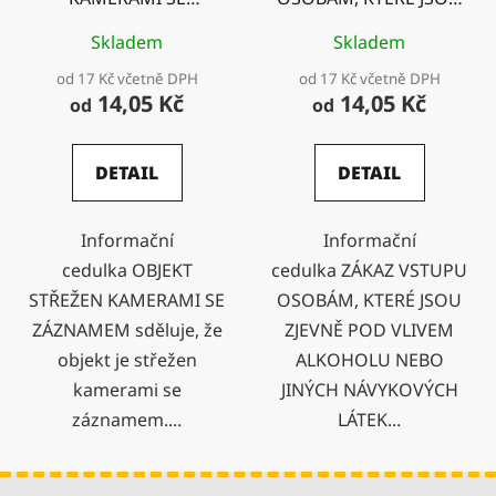
ZÁZNAMEM
ZJEVNĚ POD VLIVEM
Skladem
Skladem
ALKOHOLU NEBO
JINÝCH NÁVYKOVÝCH
od 17 Kč včetně DPH
od 17 Kč včetně DPH
LÁTEK
14,05 Kč
14,05 Kč
od
od
DETAIL
DETAIL
Informační
Informační
cedulka OBJEKT
cedulka ZÁKAZ VSTUPU
STŘEŽEN KAMERAMI SE
OSOBÁM, KTERÉ JSOU
ZÁZNAMEM sděluje, že
ZJEVNĚ POD VLIVEM
objekt je střežen
ALKOHOLU NEBO
kamerami se
JINÝCH NÁVYKOVÝCH
záznamem....
LÁTEK...
Z