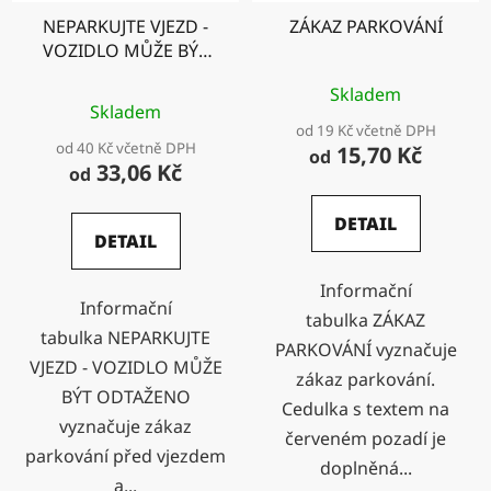
NEPARKUJTE VJEZD -
ZÁKAZ PARKOVÁNÍ
VOZIDLO MŮŽE BÝT
ODTAŽENO se
Průměrné
Skladem
zákazem parkování
Skladem
hodnocení
od 19 Kč včetně DPH
od 40 Kč včetně DPH
produktu
15,70 Kč
od
33,06 Kč
od
je
5,0
DETAIL
DETAIL
z
5
Informační
hvězdiček.
Informační
tabulka ZÁKAZ
tabulka NEPARKUJTE
PARKOVÁNÍ vyznačuje
VJEZD - VOZIDLO MŮŽE
zákaz parkování.
BÝT ODTAŽENO
Cedulka s textem na
vyznačuje zákaz
červeném pozadí je
parkování před vjezdem
doplněná...
a...