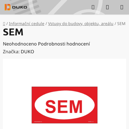
Přejít
Hledat
NÁKUP
na
KOŠÍK
obsah
Domů
/
Informační cedule
/
Vstupy do budovy, objektu, areálu
/
SEM
SEM
Průměrné
Neohodnoceno
Podrobnosti hodnocení
hodnocení
Značka:
DUKO
produktu
je
0,0
z
5
hvězdiček.