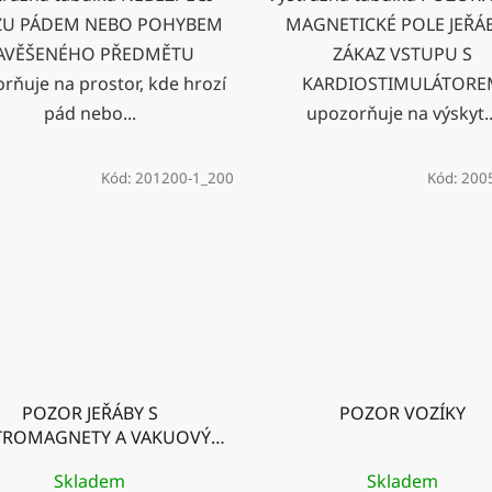
ZU PÁDEM NEBO POHYBEM
MAGNETICKÉ POLE JEŘÁB
AVĚŠENÉHO PŘEDMĚTU
ZÁKAZ VSTUPU S
rňuje na prostor, kde hrozí
KARDIOSTIMULÁTORE
pád nebo...
upozorňuje na výskyt..
Kód:
201200-1_200
Kód:
200
POZOR JEŘÁBY S
POZOR VOZÍKY
TROMAGNETY A VAKUOVÝM
ZAŘÍZENÍM
Skladem
Skladem