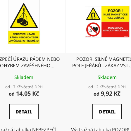
ZPEČÍ ÚRAZU PÁDEM NEBO
POZOR! SILNÉ MAGNETI
POHYBEM ZAVĚŠENÉHO
POLE JEŘÁBŮ - ZÁKAZ VST
PŘEDMĚTU
KARDIOSTIMULÁTORE
Skladem
Skladem
od 17 Kč včetně DPH
od 12 Kč včetně DPH
14,05 Kč
9,92 Kč
od
od
DETAIL
DETAIL
tražná tabulka NEBEZPEČÍ
Výstražná tabulka POZOR!