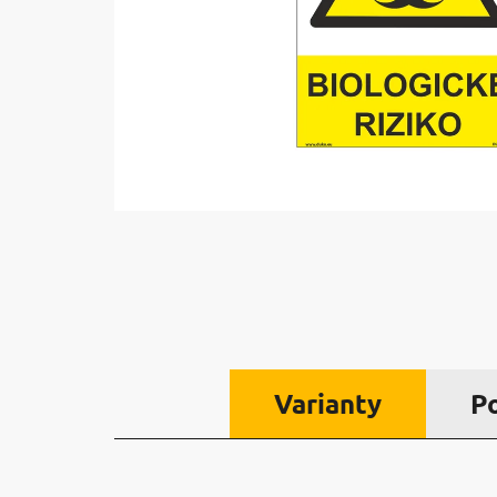
Varianty
P