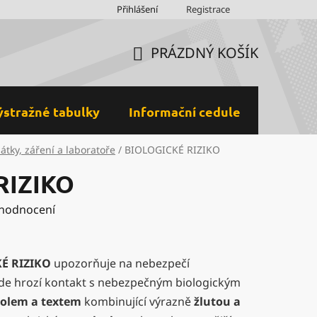
Obchodní podmínky
Přihlášení
Ochrana osobních údajů a GDPR
Registrace
M
PRÁZDNÝ KOŠÍK
NÁKUPNÍ
KOŠÍK
ýstražné tabulky
Informační cedule
Plastov
átky, záření a laboratoře
/
BIOLOGICKÉ RIZIKO
RIZIKO
 hodnocení
É RIZIKO
upozorňuje na nebezpečí
kde hrozí kontakt s nebezpečným biologickým
olem a textem
kombinující výrazně
žlutou a