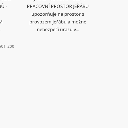
Ů -
PRACOVNÍ PROSTOR JEŘÁBU
upozorňuje na prostor s
M
provozem jeřábu a možné
.
nebezpečí úrazu v...
501_200