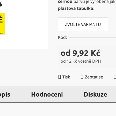
černou
barvu je vyrobená jak
5
plastová tabulka
.
hvězdiček.
ZVOLTE VARIANTU
Kód:
od
9,92 Kč
od
12 Kč
včetně DPH
Měrná cena:
Tisk
Zeptat se
opis
Hodnocení
Diskuze