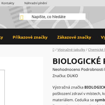
Kontakty
Náhradní plnění
BOZP
Hodnocení obchodu
ky
Příkazové značky
Zákazové značky
V
Domů
/
Výstražné tabulky
/
Chemické l
BIOLOGICKÉ 
Průměrné
Neohodnoceno
Podrobnosti
hodnocení
Značka:
DUKO
produktu
Výstražná značka
BIOLOGICK
je
poškození zdraví v místech, 
0,0
materiálem. Cedulka se
symb
z