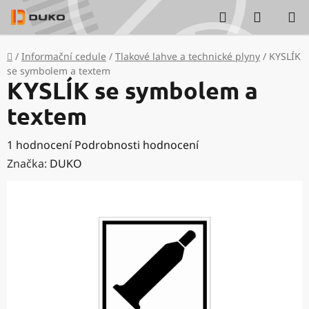
Přejít
Hledat
NÁKUP
na
KOŠÍK
obsah
Domů
/
Informační cedule
/
Tlakové lahve a technické plyny
/
KYSLÍK
se symbolem a textem
KYSLÍK se symbolem a
textem
Průměrné
1 hodnocení
Podrobnosti hodnocení
hodnocení
Značka:
DUKO
produktu
je
5,0
z
5
hvězdiček.