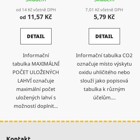
od 14 Kč včetně DPH
7,01 Kč včetně DPH
11,57 Kč
5,79 Kč
od
DETAIL
DETAIL
Informační
Informační tabulka CO2
tabulka MAXIMÁLNÍ
označuje místo výskytu
POČET ULOŽENÝCH
oxidu uhličitého nebo
LAHVÍ označuje
slouží jako popisová
maximální počet
tabulka k různým
uložených lahví s
účelům....
možností doplnit...
Z
á
Kontakt