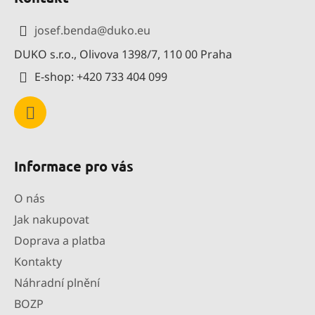
p
a
josef.benda
@
duko.eu
t
DUKO s.r.o., Olivova 1398/7, 110 00 Praha
í
E-shop: +420 733 404 099
Informace pro vás
O nás
Jak nakupovat
Doprava a platba
Kontakty
Náhradní plnění
BOZP