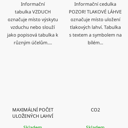
Informační
Informační cedulka
tabulka VZDUCH
POZOR! TLAKOVÉ LÁHVE
označuje místo výskytu
označuje místo uložení
vzduchu nebo slouží
tlakových lahví. Tabulka
jako popisová tabulka k
s textem a symbolem na
různým účelům....
bílém...
MAXIMÁLNÍ POČET
CO2
ULOŽENÝCH LAHVÍ
Skladem
Skladem