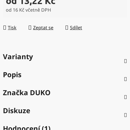
od
13,22 Kč
od
16 Kč
včetně DPH
Měrná cena:
Tisk
Zeptat se
Sdílet
Varianty
Popis
Značka
DUKO
Diskuze
Hodnocení (1)