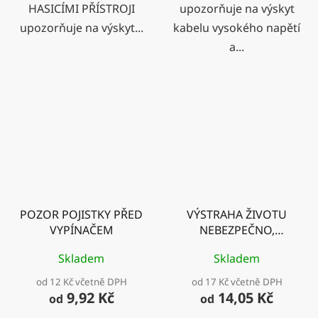
HASICÍMI PŘÍSTROJI
upozorňuje na výskyt
upozorňuje na výskyt...
kabelu vysokého napětí
a...
POZOR POJISTKY PŘED
VÝSTRAHA ŽIVOTU
VYPÍNAČEM
NEBEZPEČNO,
PŘIBLIŽOVAT SE K EL.
Skladem
Skladem
ZAŘÍZENÍM!
od 12 Kč včetně DPH
od 17 Kč včetně DPH
9,92 Kč
14,05 Kč
od
od