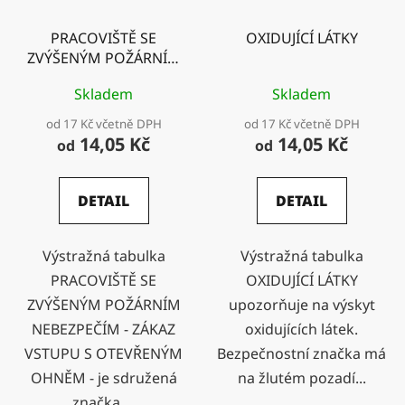
PRACOVIŠTĚ SE
OXIDUJÍCÍ LÁTKY
ZVÝŠENÝM POŽÁRNÍM
NEBEZPEČÍM - ZÁKAZ
Skladem
Skladem
VSTUPU S OTEVŘENÝM
OHNĚM -
od 17 Kč včetně DPH
od 17 Kč včetně DPH
14,05 Kč
14,05 Kč
od
od
DETAIL
DETAIL
Výstražná tabulka
Výstražná tabulka
PRACOVIŠTĚ SE
OXIDUJÍCÍ LÁTKY
ZVÝŠENÝM POŽÁRNÍM
upozorňuje na výskyt
NEBEZPEČÍM - ZÁKAZ
oxidujících látek.
VSTUPU S OTEVŘENÝM
Bezpečnostní značka má
OHNĚM - je sdružená
na žlutém pozadí...
značka,...