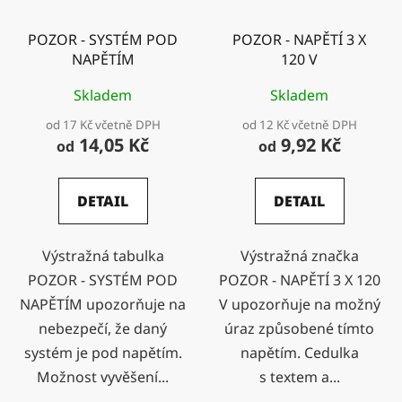
POZOR - SYSTÉM POD
POZOR - NAPĚTÍ 3 X
NAPĚTÍM
120 V
Skladem
Skladem
od 17 Kč včetně DPH
od 12 Kč včetně DPH
14,05 Kč
9,92 Kč
od
od
DETAIL
DETAIL
Výstražná tabulka
Výstražná značka
POZOR - SYSTÉM POD
POZOR - NAPĚTÍ 3 X 120
NAPĚTÍM upozorňuje na
V upozorňuje na možný
nebezpečí, že daný
úraz způsobené tímto
systém je pod napětím.
napětím. Cedulka
Možnost vyvěšení...
s textem a...