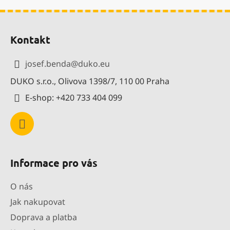
Z
á
Kontakt
p
a
josef.benda
@
duko.eu
t
DUKO s.r.o., Olivova 1398/7, 110 00 Praha
í
E-shop: +420 733 404 099
Informace pro vás
O nás
Jak nakupovat
Doprava a platba