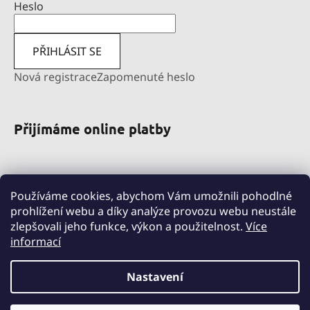
Heslo
PŘIHLÁSIT SE
Nová registrace
Zapomenuté heslo
Přijímáme online platby
Používáme cookies, abychom Vám umožnili pohodlné
prohlížení webu a díky analýze provozu webu neustále
zlepšovali jeho funkce, výkon a použitelnost.
Více
informací
pravni-sluzby.lexfin.cz
nahradniplneni.duko.eu
detske-obleceni-duko.cz
Nastavení