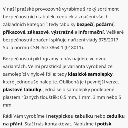
V naší pražské provozovně vyrábíme široký sortiment
bezpečnostních tabulek, cedulek a značení všech
základních kategorií; tedy tabulky
bezpečí
,
požární
,
příkazové
,
zákazové
,
výstražné
a
informační
.
Veškeré
bezpečnostní značení splňuje nařízení vlády 375/2017
Sb. a normu ČSN ISO 3864-1 (018011).
Bezpečnostní piktogramy u nás najdete ve dvou
variantách. Velmi praktická je varianta vyrobená ze
samolepící vinylové fólie; tedy
klasické samolepky
,
které jednoduše nalepíte. Oblíbená je i pevnější verze,
plastové tabulky
. Jedná se o samolepky podlepené
plastem různých tlouštěk: 0,5 mm, 1 mm, 3 mm nebo 5
mm.
Rádi Vám vyrobíme i
netypickou tabulku
nebo
cedulku
na přání
. Stačí nás
kontaktovat
. Nabízíme i
potisk