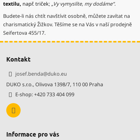
textilu,
např. triček
;
„Vy vymyslíte, my dodáme“
.
Budete-li nás chtít navštívit osobně, můžete zavítat na
charismatický Žižkov. Těšíme se na Vás v naší prodejně
Seifertova 455/17.
Z
á
Kontakt
p
a
josef.benda
@
duko.eu
t
DUKO s.r.o., Olivova 1398/7, 110 00 Praha
í
E-shop: +420 733 404 099
Informace pro vás