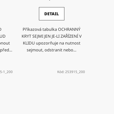
DETAIL
D
Příkazová tabulka OCHRANNÝ
OUD
KRYT SEJMI JEN JE-LI ZAŘÍZENÍ V
pnout
KLIDU upozorňuje na nutnost
před...
sejmout, odstranit nebo...
5-1_200
Kód:
253915_200