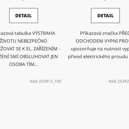
DETAIL
DETAIL
kazová tabulka VÝSTRAHA
Příkazová značka PŘE
ŽIVOTU NEBEZPEČNO
ODCHODEM VYPNI PR
IŽOVAT SE K EL. ZAŘÍZENÍM -
upozorňuje na nutnost vy
ZENÍ SMÍ OBSLUHOVAT JEN
přívod elektrického proudu 
OSOBA TÍM...
Kód:
253913_100
Kód:
25392