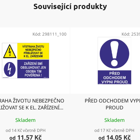
Související produkty
Kód:
298111_100
Kód:
253
RAHA ŽIVOTU NEBEZPEČNO
PŘED ODCHODEM VYP
IŽOVAT SE K EL. ZAŘÍZENÍM
PROUD
ŘÍZENÍ SMÍ OBSLUHOVAT JEN
Skladem
Skladem
OSOBA TÍM POVĚŘENÁ
od 14 Kč včetně DPH
od 17 Kč včetně DPH
11,57 Kč
14,05 Kč
od
od