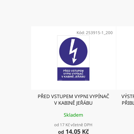
Kód:
253915-1_200
PŘED VSTUPEM VYPNI VYPÍNAČ
VÝST
V KABINĚ JEŘÁBU
PŘIBL
- ZA
Skladem
od 17 Kč včetně DPH
14,05 Kč
od