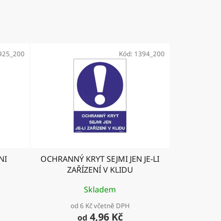
925_200
Kód:
1394_200
NI
OCHRANNÝ KRYT SEJMI JEN JE-LI
ZAŘÍZENÍ V KLIDU
Skladem
od 6 Kč včetně DPH
4,96 Kč
od