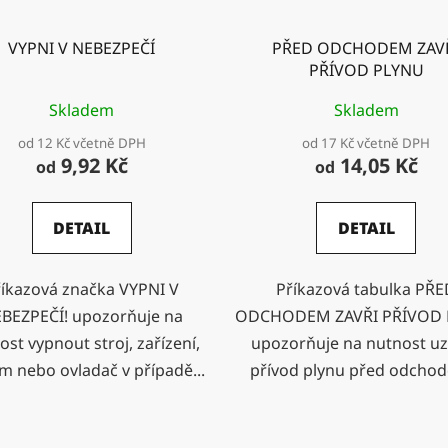
VYPNI V NEBEZPEČÍ
PŘED ODCHODEM ZAV
PŘÍVOD PLYNU
Skladem
Skladem
od 12 Kč včetně DPH
od 17 Kč včetně DPH
9,92 Kč
14,05 Kč
od
od
DETAIL
DETAIL
říkazová značka VYPNI V
Příkazová tabulka PŘ
BEZPEČÍ! upozorňuje na
ODCHODEM ZAVŘI PŘÍVOD
ost vypnout stroj, zařízení,
upozorňuje na nutnost uz
m nebo ovladač v případě...
přívod plynu před odchod