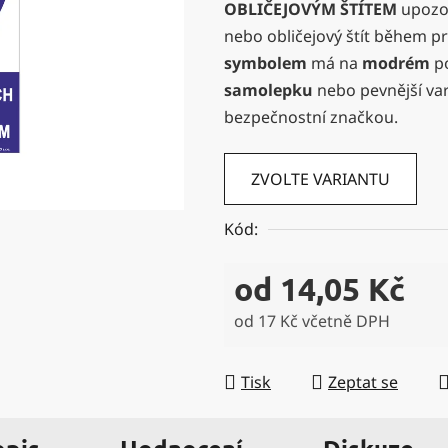
OBLIČEJOVÝM ŠTÍTEM
upozor
0,0
nebo obličejový štít během pr
z
symbolem
má na
modrém
po
5
samolepku
nebo pevnější va
hvězdiček.
bezpečnostní značkou.
ZVOLTE VARIANTU
Kód:
od
14,05 Kč
od
17 Kč
včetně DPH
Měrná cena:
Tisk
Zeptat se