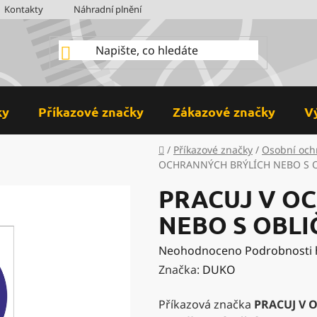
Kontakty
Náhradní plnění
BOZP
Hodnocení obchodu
ky
Příkazové značky
Zákazové značky
V
Domů
/
Příkazové značky
/
Osobní och
OCHRANNÝCH BRÝLÍCH NEBO S O
PRACUJ V O
NEBO S OBL
Průměrné
Neohodnoceno
Podrobnosti
hodnocení
Značka:
DUKO
produktu
Příkazová značka
PRACUJ V 
je