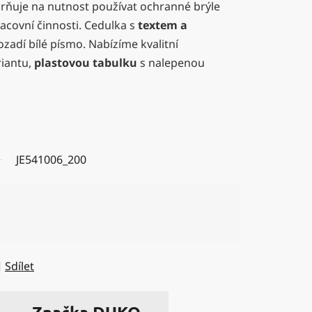
ňuje na nutnost používat ochranné brýle
acovní činnosti. Cedulka s
textem a
zadí bílé písmo. Nabízíme kvalitní
riantu,
plastovou tabulku
s nalepenou
JE541006_200
Sdílet