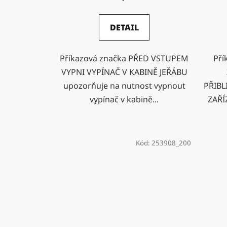
DETAIL
Příkazová značka PŘED VSTUPEM
Pří
VYPNI VYPÍNAČ V KABINĚ JEŘÁBU
upozorňuje na nutnost vypnout
PŘIBL
vypínač v kabině...
ZAŘÍ
Kód:
253908_200