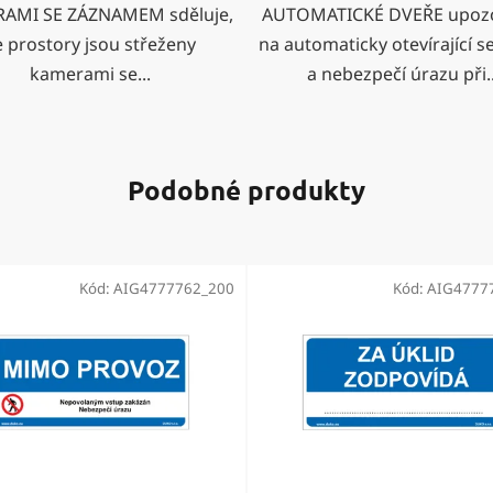
AMI SE ZÁZNAMEM sděluje,
AUTOMATICKÉ DVEŘE upoz
e prostory jsou střeženy
na automaticky otevírající s
kamerami se...
a nebezpečí úrazu při..
Podobné produkty
Kód:
AIG4777762_200
Kód:
AIG4777