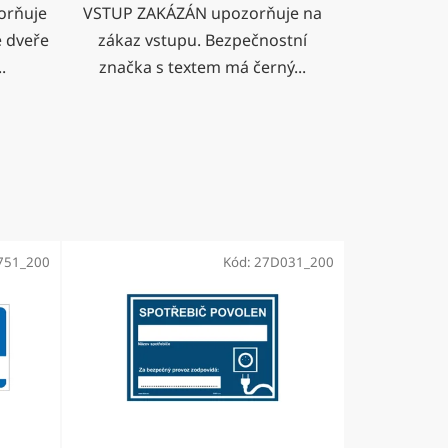
orňuje
VSTUP ZAKÁZÁN upozorňuje na
e dveře
zákaz vstupu. Bezpečnostní
.
značka s textem má černý...
751_200
Kód:
27D031_200