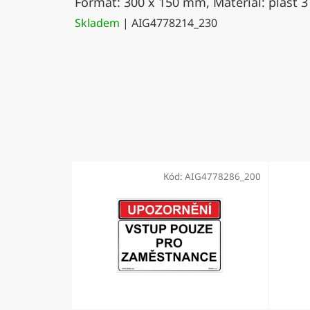
Formát: 300 x 150 mm, Materiál: plast 3
Skladem
| AIG4778214_230
Kód:
AIG4778286_200