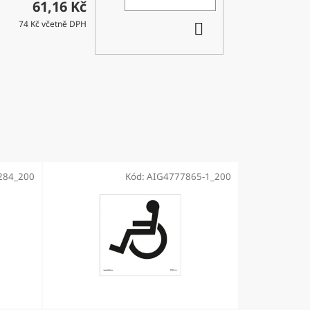
61,16 Kč
DO
74 Kč včetně DPH
KOŠÍKU
284_200
Kód:
AIG4777865-1_200