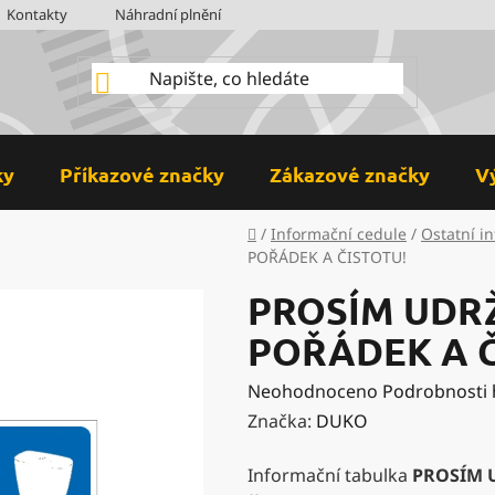
Kontakty
Náhradní plnění
BOZP
Hodnocení obchodu
ky
Příkazové značky
Zákazové značky
V
Domů
/
Informační cedule
/
Ostatní i
POŘÁDEK A ČISTOTU!
PROSÍM UDRŽ
POŘÁDEK A Č
Průměrné
Neohodnoceno
Podrobnosti
hodnocení
Značka:
DUKO
produktu
Informační tabulka
PROSÍM 
je