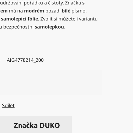
udržování pořádku a čistoty. Značka
s
lem
má na
modrém
pozadí
bílé
písmo.
í
samolepící fólie
. Zvolit si můžete i variantu
u bezpečnostní
samolepkou
.
AIG4778214_200
Sdílet
Značka
DUKO