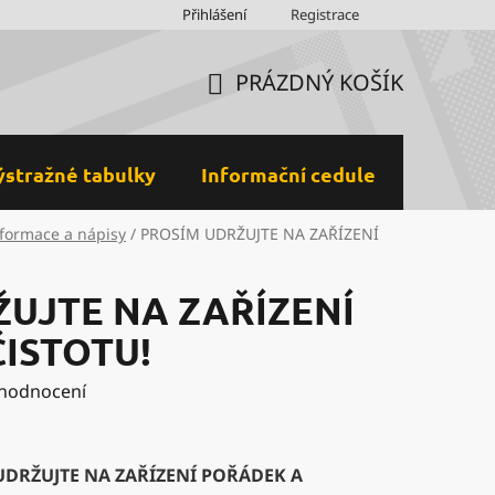
Obchodní podmínky
Přihlášení
Ochrana osobních údajů a GDPR
Registrace
M
PRÁZDNÝ KOŠÍK
NÁKUPNÍ
KOŠÍK
ýstražné tabulky
Informační cedule
Plastov
nformace a nápisy
/
PROSÍM UDRŽUJTE NA ZAŘÍZENÍ
UJTE NA ZAŘÍZENÍ
ISTOTU!
 hodnocení
UDRŽUJTE NA ZAŘÍZENÍ POŘÁDEK A