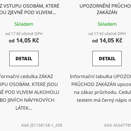
Z VSTUPU OSOBÁM, KTERÉ
UPOZORNĚNÍ PRŮCH
SOU ZJEVNĚ POD VLIVEM
ZAKÁZÁN
LKOHOLU NEBO JINÝCH
Skladem
Skladem
NÁVYKOVÝCH LÁTEK
od 17 Kč včetně DPH
od 17 Kč včetně DPH
14,05 Kč
14,05 Kč
od
od
DETAIL
DETAIL
formační cedulka ZÁKAZ
Informační tabulka UPOZ
UPU OSOBÁM, KTERÉ JSOU
PRŮCHOD ZAKÁZÁN upozo
NĚ POD VLIVEM ALKOHOLU
na zákaz průchodu. Cedul
BO JINÝCH NÁVYKOVÝCH
textem má černý nápis na
LÁTEK...
Kód:
JE1158158-1_200
Kód:
AIG4778