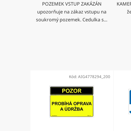
POZEMEK VSTUP ZAKÁZÁN
KAMER
upozorňuje na zákaz vstupu na
ž
soukromý pozemek. Cedulka s...
Kód:
AIG4778294_200