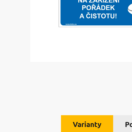
Varianty
P