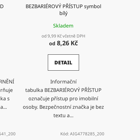
OD
BEZBARIÉROVÝ PŘÍSTUP symbol
bílý
Skladem
od 9,99 Kč včetně DPH
8,26 Kč
od
DETAIL
ORNĚNÍ
Informační
rňuje
tabulka BEZBARIÉROVÝ PŘÍSTUP
ka s
označuje přístup pro imobilní
...
osoby. Bezpečnostní značka je bez
textu a...
541_200
Kód:
AIG4778285_200