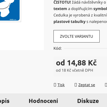
ČISTOTU!
žádá návštěvníky o 
0,0
textem
a doplňujícím
symbo
z
Cedulka je vyrobená z kvalitn
5
plastové tabulky
s nalepeno
hvězdiček.
ZVOLTE VARIANTU
Kód:
od
14,88 Kč
od
18 Kč
včetně DPH
Měrná cena:
Tisk
Zeptat se
opis
Hodnocení
Diskuze