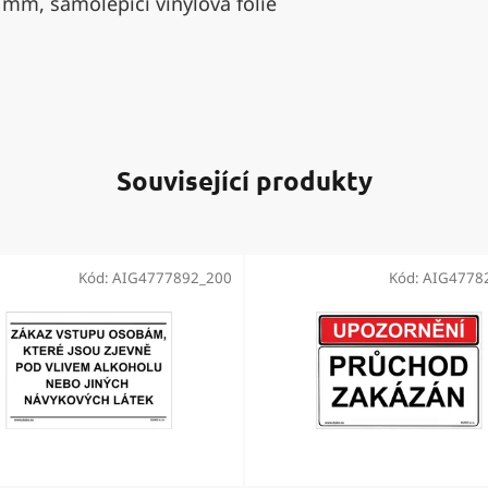
 mm, samolepící vinylová fólie
Související produkty
Kód:
AIG4777892_200
Kód:
AIG4778