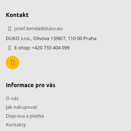
Z
á
Kontakt
p
a
josef.benda
@
duko.eu
t
DUKO s.r.o., Olivova 1398/7, 110 00 Praha
í
E-shop: +420 733 404 099
Informace pro vás
O nás
Jak nakupovat
Doprava a platba
Kontakty