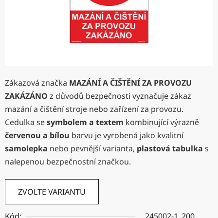
Zákazová značka
MAZÁNÍ A ČIŠTĚNÍ ZA PROVOZU
ZAKÁZÁNO
z důvodů bezpečnosti vyznačuje zákaz
mazání a čištění stroje nebo zařízení za provozu.
Cedulka se
symbolem a textem
kombinující výrazně
červenou a bílou
barvu je vyrobená jako kvalitní
samolepka
nebo pevnější varianta,
plastová tabulka
s
nalepenou bezpečnostní značkou.
ZVOLTE VARIANTU
Kód:
245002-1_200