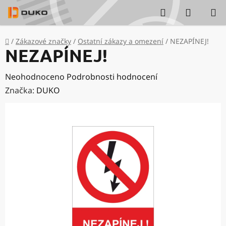
Přejít
Hledat
NÁKUP
na
KOŠÍK
obsah
Domů
/
Zákazové značky
/
Ostatní zákazy a omezení
/
NEZAPÍNEJ!
NEZAPÍNEJ!
Průměrné
Neohodnoceno
Podrobnosti hodnocení
hodnocení
Značka:
DUKO
produktu
je
0,0
z
5
hvězdiček.