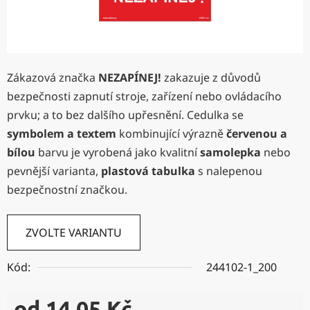
Zákazová značka
NEZAPÍNEJ!
zakazuje z důvodů
bezpečnosti zapnutí stroje, zařízení nebo ovládacího
prvku; a to bez dalšího upřesnění. Cedulka se
symbolem a textem
kombinující výrazně
červenou a
bílou
barvu je vyrobená jako kvalitní
samolepka
nebo
pevnější varianta,
plastová tabulka
s nalepenou
bezpečnostní značkou.
ZVOLTE VARIANTU
Kód:
244102-1_200
od
14,05 Kč