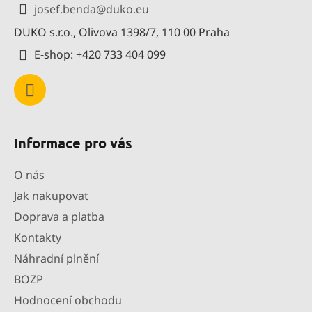
a
josef.benda
@
duko.eu
t
DUKO s.r.o., Olivova 1398/7, 110 00 Praha
í
E-shop: +420 733 404 099
Informace pro vás
O nás
Jak nakupovat
Doprava a platba
Kontakty
Náhradní plnění
BOZP
Hodnocení obchodu