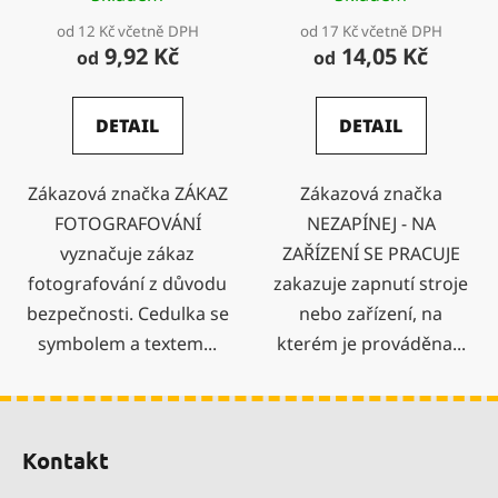
od 12 Kč včetně DPH
od 17 Kč včetně DPH
9,92 Kč
14,05 Kč
od
od
DETAIL
DETAIL
Zákazová značka ZÁKAZ
Zákazová značka
FOTOGRAFOVÁNÍ
NEZAPÍNEJ - NA
vyznačuje zákaz
ZAŘÍZENÍ SE PRACUJE
fotografování z důvodu
zakazuje zapnutí stroje
bezpečnosti. Cedulka se
nebo zařízení, na
symbolem a textem...
kterém je prováděna...
Z
á
Kontakt
p