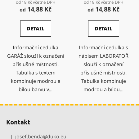
od 18 Kč včetně DPH
od 18 Kč včetně DPH
14,88 Kč
14,88 Kč
od
od
DETAIL
DETAIL
Informační cedulka
Informační cedulka s
GARÁŽ slouží k označení
nápisem LABORATOŘ
příslušné místnosti.
slouží k označení
Tabulka s textem
příslušné místnosti.
kombinuje modrou a
Tabulka kombinuje
bílou barvu v...
modrou a bílou...
Z
á
Kontakt
p
a
josef.benda
@
duko.eu