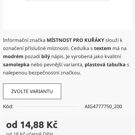
Informační značka
MÍSTNOST PRO KUŘÁKY
slouží k
označení příslušné místnosti. Cedulka s
textem
má na
modrém
pozadí
bílý
nápis. Je vyrobená jako kvalitní
samolepka
nebo pevnější varianta,
plastová tabulka
s
nalepenou bezpečnostní značkou.
ZVOLTE VARIANTU
Kód:
AIG4777750_200
od
14,88 Kč
od
18 Kč
včetně DPH