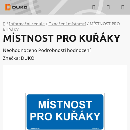
Přejít
Hledat
NÁKUP
na
KOŠÍK
obsah
Domů
/
Informační cedule
/
Označení místností
/
MÍSTNOST PRO
KUŘÁKY
MÍSTNOST PRO KUŘÁKY
Průměrné
Neohodnoceno
Podrobnosti hodnocení
hodnocení
Značka:
DUKO
produktu
je
0,0
z
5
hvězdiček.