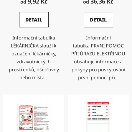
9,92 Kč
36,36 Kč
od
od
DETAIL
DETAIL
Informační tabulka
Informační
LÉKÁRNIČKA slouží k
tabulka PRVNÍ POMOC
označení lékárničky,
PŘI ÚRAZU ELEKTŘINOU
zdravotnických
obsahuje informace a
prostředků, ošetřovny
pokyny pro poskytování
nebo místa...
první pomoci při...