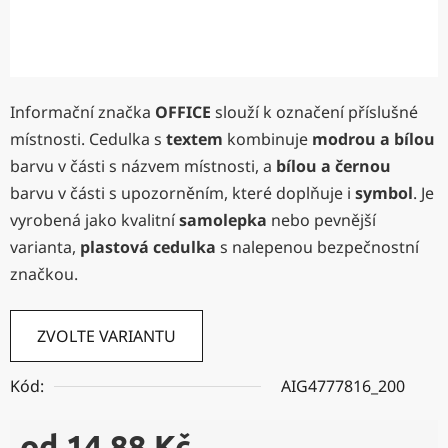
Informační značka
OFFICE
slouží k označení příslušné
místnosti. Cedulka s
textem
kombinuje
modrou a bílou
barvu v části s názvem místnosti, a
bílou a černou
barvu v části s upozorněním, které doplňuje i
symbol
. Je
vyrobená jako kvalitní
samolepka
nebo pevnější
varianta,
plastová cedulka
s nalepenou bezpečnostní
značkou.
ZVOLTE VARIANTU
Kód:
AIG4777816_200
od
14,88 Kč