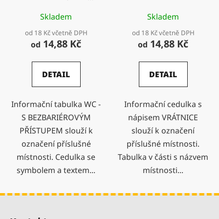
PŘÍSTUPEM podélná
Skladem
Skladem
od 18 Kč včetně DPH
od 18 Kč včetně DPH
14,88 Kč
14,88 Kč
od
od
DETAIL
DETAIL
Informační tabulka WC -
Informační cedulka s
S BEZBARIÉROVÝM
nápisem VRÁTNICE
PŘÍSTUPEM slouží k
slouží k označení
označení příslušné
příslušné místnosti.
místnosti. Cedulka se
Tabulka v části s názvem
symbolem a textem...
místnosti...
Z
á