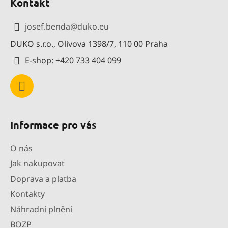
Kontakt
p
a
josef.benda
@
duko.eu
t
DUKO s.r.o., Olivova 1398/7, 110 00 Praha
í
E-shop: +420 733 404 099
Informace pro vás
O nás
Jak nakupovat
Doprava a platba
Kontakty
Náhradní plnění
BOZP