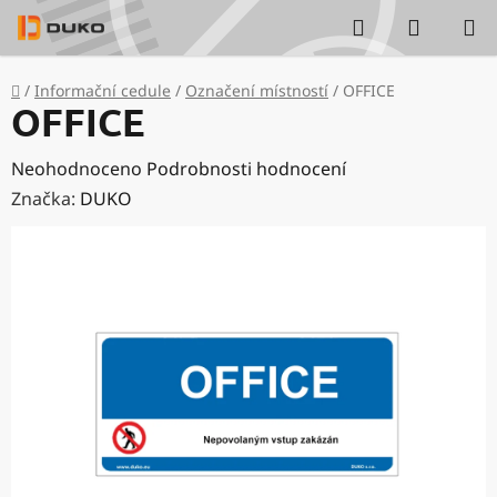
Přejít
Hledat
NÁKUP
na
KOŠÍK
obsah
Domů
/
Informační cedule
/
Označení místností
/
OFFICE
OFFICE
Průměrné
Neohodnoceno
Podrobnosti hodnocení
hodnocení
Značka:
DUKO
produktu
je
0,0
z
5
hvězdiček.