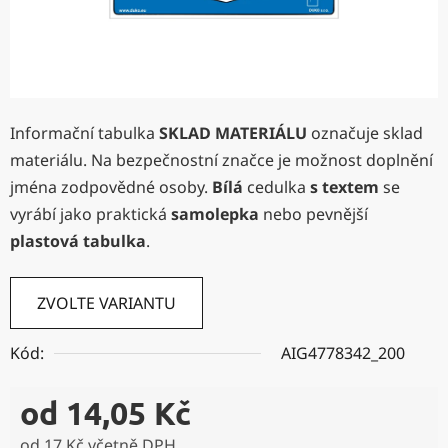
Informační tabulka
SKLAD MATERIÁLU
označuje sklad
materiálu. Na bezpečnostní značce je možnost doplnění
jména zodpovědné osoby.
Bílá
cedulka
s textem
se
vyrábí jako praktická
samolepka
nebo pevnější
plastová tabulka
.
ZVOLTE VARIANTU
Kód:
AIG4778342_200
od
14,05 Kč
od
17 Kč
včetně DPH