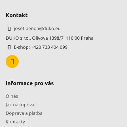
Z
á
Kontakt
p
a
josef.benda
@
duko.eu
t
DUKO s.r.o., Olivova 1398/7, 110 00 Praha
í
E-shop: +420 733 404 099
Informace pro vás
O nás
Jak nakupovat
Doprava a platba
Kontakty