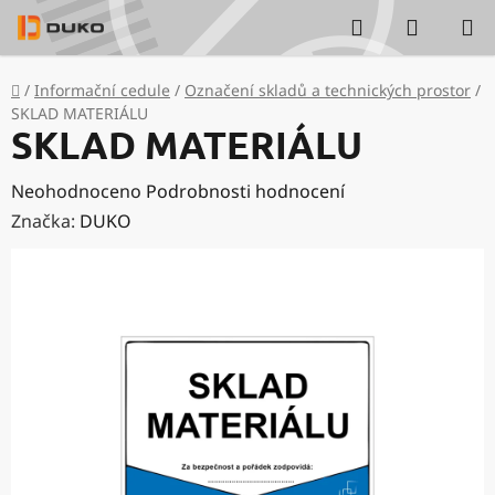
Přejít
Hledat
NÁKUP
na
KOŠÍK
obsah
Domů
/
Informační cedule
/
Označení skladů a technických prostor
/
SKLAD MATERIÁLU
SKLAD MATERIÁLU
Průměrné
Neohodnoceno
Podrobnosti hodnocení
hodnocení
Značka:
DUKO
produktu
je
0,0
z
5
hvězdiček.