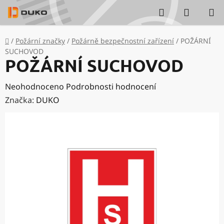
Přejít
Hledat
NÁKUP
na
KOŠÍK
obsah
Domů
/
Požární značky
/
Požárně bezpečnostní zařízení
/
POŽÁRNÍ
SUCHOVOD
POŽÁRNÍ SUCHOVOD
Průměrné
Neohodnoceno
Podrobnosti hodnocení
hodnocení
Značka:
DUKO
produktu
je
0,0
z
5
hvězdiček.