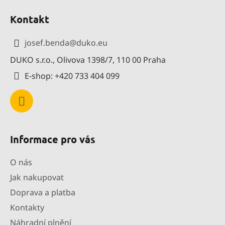
á
Kontakt
p
a
josef.benda
@
duko.eu
t
DUKO s.r.o., Olivova 1398/7, 110 00 Praha
í
E-shop: +420 733 404 099
Informace pro vás
O nás
Jak nakupovat
Doprava a platba
Kontakty
Náhradní plnění