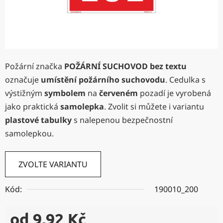
Požární značka
POŽÁRNÍ SUCHOVOD bez textu
označuje
umístění
požárního suchovodu
. Cedulka s
výstižným
symbolem
na
červeném
pozadí je vyrobená
jako praktická
samolepka
. Zvolit si můžete i variantu
plastové tabulky
s nalepenou bezpečnostní
samolepkou.
ZVOLTE VARIANTU
Kód:
190010_200
od
9,92 Kč