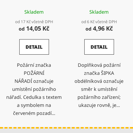
Skladem
Skladem
od 17 Kč včetně DPH
od 6 Kč včetně DPH
14,05 Kč
4,96 Kč
od
od
DETAIL
DETAIL
Požární značka
Doplňková požární
POŽÁRNÍ
značka ŠIPKA
NÁŘADÍ označuje
obdélníková označuje
umístění požárního
směr k umístění
nářadí. Cedulka s textem
požárního zařízení;
a symbolem na
ukazuje rovně, je...
červeném pozadí...
Z