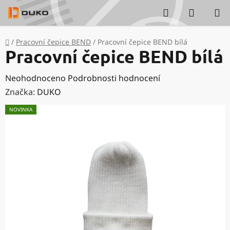
Přejít
Hledat
NÁKUP
na
KOŠÍK
obsah
Domů
/
Pracovní čepice BEND
/
Pracovní čepice BEND bílá
Pracovní čepice BEND bílá
Průměrné
Neohodnoceno
Podrobnosti hodnocení
hodnocení
Značka:
DUKO
produktu
NOVINKA
je
0,0
z
5
hvězdiček.