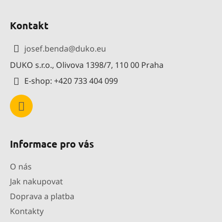
Z
á
Kontakt
p
a
josef.benda
@
duko.eu
t
DUKO s.r.o., Olivova 1398/7, 110 00 Praha
í
E-shop: +420 733 404 099
Informace pro vás
O nás
Jak nakupovat
Doprava a platba
Kontakty