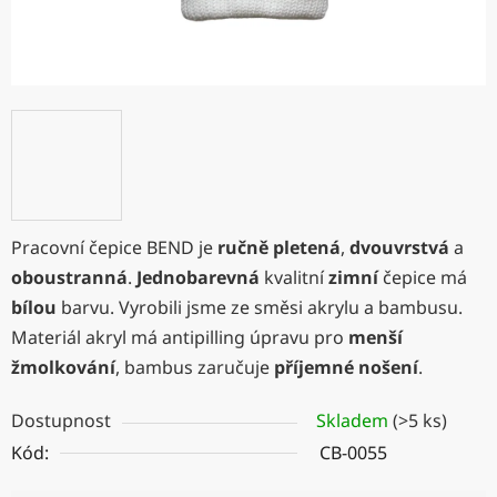
Pracovní čepice BEND je
ručně pletená
,
dvouvrstvá
a
oboustranná
.
Jednobarevná
kvalitní
zimní
čepice má
bílou
barvu. Vyrobili jsme ze směsi akrylu a bambusu.
Materiál akryl má antipilling úpravu pro
menší
žmolkování
, bambus zaručuje
příjemné nošení
.
Dostupnost
Skladem
(>5 ks)
Kód:
CB-0055