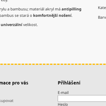
Kate
krylu a bambusu; materiál akryl má
antipilling
bambus se stará o
komfortnější nošení
.
Bar
univerzální
velikost.
mace pro vás
Přihlášení
E-mail
kupovat
Heslo