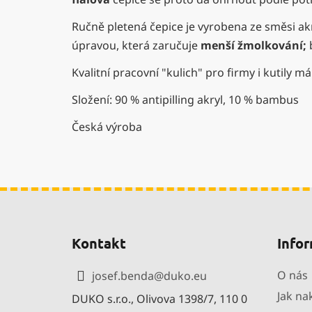
Ručně pletená čepice je vyrobena ze směsi a
úpravou, která zaručuje
menší žmolkování;
Kvalitní pracovní "kulich" pro firmy i kutily má
Složení: 90 % antipilling akryl, 10 % bambus
Česká výroba
Z
á
Kontakt
Infor
p
a
O nás
josef.benda
@
duko.eu
t
Jak na
DUKO s.r.o., Olivova 1398/7, 110 0
í