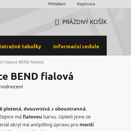
Obchodní podmínky
Přihlášení
Ochrana osobních údajů a GDPR
Registrace
M
PRÁZDNÝ KOŠÍK
NÁKUPNÍ
KOŠÍK
ýstražné tabulky
Informační cedule
Plastov
ní čepice BEND fialová
ce BEND fialová
 hodnocení
ě pletená
,
dvouvrstvá
a
oboustranná
.
čepice má
fialovou
barvu. Upletli jsme ze
riál akryl má antipilling úpravu pro
menší