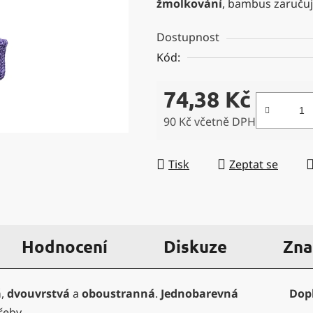
žmolkování
, bambus zaruču
5
hvězdiček.
Dostupnost
Kód:
74,38 Kč
90 Kč včetně DPH
Měrná cena:
Tisk
Zeptat se
Hodnocení
Diskuze
Zna
á
,
dvouvrstvá
a
oboustranná
.
Jednobarevná
Dop
řeby.