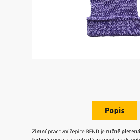
Popis
Zimní
pracovní čepice BEND je
ručně pleten
fialová
čepice se proto dá ohrnout podle pot