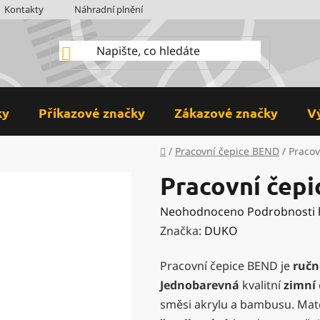
Kontakty
Náhradní plnění
BOZP
Hodnocení obchodu
ky
Příkazové značky
Zákazové značky
V
Domů
/
Pracovní čepice BEND
/
Pracov
Pracovní čepi
Průměrné
Neohodnoceno
Podrobnosti
hodnocení
Značka:
DUKO
produktu
Pracovní čepice BEND je
ručn
je
Jednobarevná
kvalitní
zimní
0,0
směsi akrylu a bambusu. Mate
z