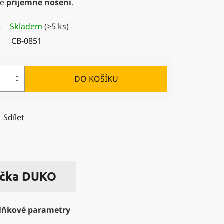
je
příjemné nošení
.
Skladem
(>5 ks)
CB-0851
DO KOŠÍKU
Sdílet
čka
DUKO
lňkové parametry