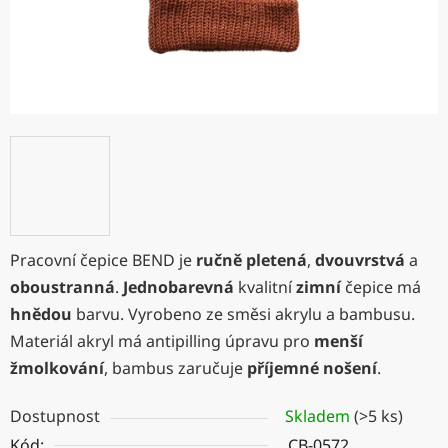
Pracovní čepice BEND je
ručně pletená
,
dvouvrstvá
a
oboustranná
.
Jednobarevná
kvalitní
zimní
čepice má
hnědou
barvu. Vyrobeno ze směsi akrylu a bambusu.
Materiál akryl má antipilling úpravu pro
menší
žmolkování
, bambus zaručuje
příjemné nošení
.
Dostupnost
Skladem
(>5 ks)
Kód:
CB-0572