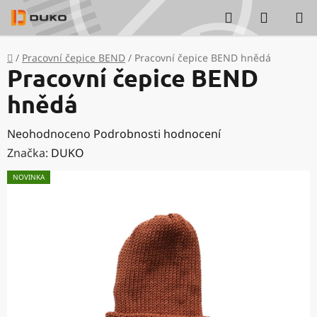
Přejít
Hledat
NÁKUP
na
KOŠÍK
obsah
Domů
/
Pracovní čepice BEND
/
Pracovní čepice BEND hnědá
Pracovní čepice BEND
hnědá
Průměrné
Neohodnoceno
Podrobnosti hodnocení
hodnocení
Značka:
DUKO
produktu
NOVINKA
je
0,0
z
5
hvězdiček.