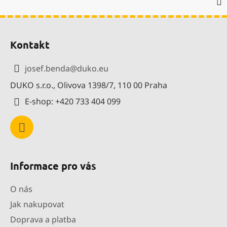
Z
á
Kontakt
p
a
josef.benda
@
duko.eu
t
DUKO s.r.o., Olivova 1398/7, 110 00 Praha
í
E-shop: +420 733 404 099
Informace pro vás
O nás
Jak nakupovat
Doprava a platba