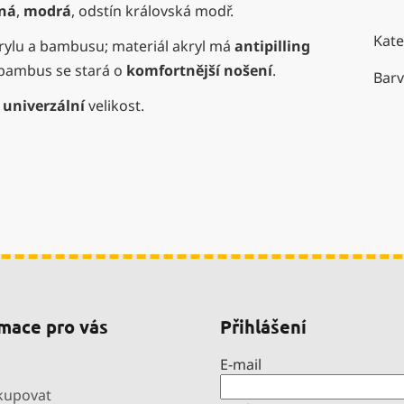
ná
,
modrá
, odstín královská modř.
Kate
krylu a bambusu; materiál akryl má
antipilling
bambus se stará o
komfortnější nošení
.
Bar
univerzální
velikost.
mace pro vás
Přihlášení
E-mail
kupovat