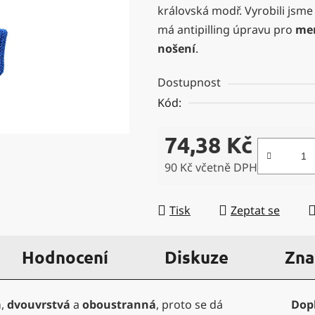
královská modř. Vyrobili jsme
z
má antipilling úpravu pro
men
5
nošení
.
hvězdiček.
Dostupnost
Kód:
74,38 Kč
90 Kč včetně DPH
Měrná cena:
Tisk
Zeptat se
Hodnocení
Diskuze
Zna
á
,
dvouvrstvá
a
oboustranná
, proto se dá
Dop