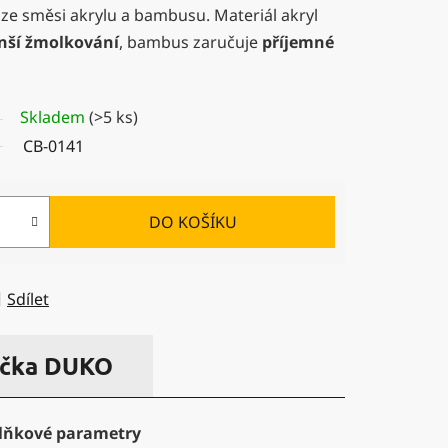
 ze směsi akrylu a bambusu. Materiál akryl
ší žmolkování
, bambus zaručuje
příjemné
Skladem
(>5 ks)
CB-0141
DO KOŠÍKU
Sdílet
čka
DUKO
lňkové parametry