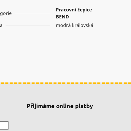
Pracovní čepice
gorie
BEND
va
modrá královská
Přijímáme online platby