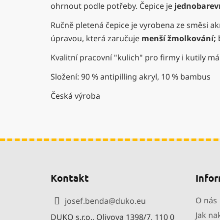
ohrnout podle potřeby. Čepice je
jednobarev
Ručně pletená čepice je vyrobena ze směsi a
úpravou, která zaručuje
menší žmolkování;
Kvalitní pracovní "kulich" pro firmy i kutily má
Složení: 90 % antipilling akryl, 10 % bambus
Česká výroba
Z
á
Kontakt
Infor
p
a
O nás
josef.benda
@
duko.eu
t
Jak na
DUKO s.r.o., Olivova 1398/7, 110 0