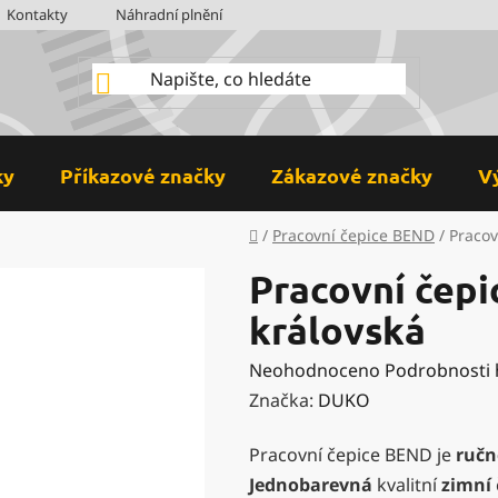
Kontakty
Náhradní plnění
BOZP
Hodnocení obchodu
ky
Příkazové značky
Zákazové značky
V
Domů
/
Pracovní čepice BEND
/
Pracov
Pracovní čep
královská
Průměrné
Neohodnoceno
Podrobnosti
hodnocení
Značka:
DUKO
produktu
Pracovní čepice BEND je
ručn
je
Jednobarevná
kvalitní
zimní
0,0