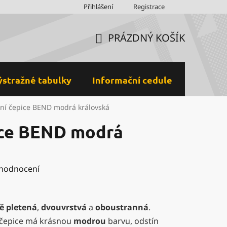
Obchodní podmínky
Přihlášení
Ochrana osobních údajů a GDPR
Registrace
M
PRÁZDNÝ KOŠÍK
NÁKUPNÍ
KOŠÍK
ýstražné tabulky
Informační cedule
Plastov
ní čepice BEND modrá královská
ice BEND modrá
 hodnocení
ě pletená
,
dvouvrstvá
a
oboustranná
.
čepice má krásnou
modrou
barvu, odstín