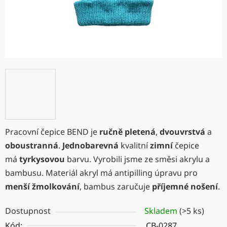
Pracovní čepice BEND je
ručně pletená
,
dvouvrstvá
a
oboustranná
.
Jednobarevná
kvalitní
zimní
čepice
má
tyrkysovou
barvu. Vyrobili jsme ze směsi akrylu a
bambusu. Materiál akryl má antipilling úpravu pro
menší žmolkování
, bambus zaručuje
příjemné nošení
.
Dostupnost
Skladem
(>5 ks)
Kód:
CB-0287