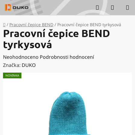
Přejít
Hledat
NÁKUP
na
KOŠÍK
obsah
Domů
/
Pracovní čepice BEND
/
Pracovní čepice BEND tyrkysová
Pracovní čepice BEND
tyrkysová
Průměrné
Neohodnoceno
Podrobnosti hodnocení
hodnocení
Značka:
DUKO
produktu
NOVINKA
je
0,0
z
5
hvězdiček.