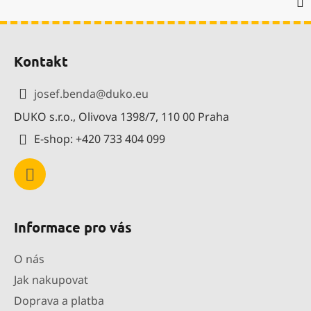
Z
á
Kontakt
p
a
josef.benda
@
duko.eu
t
DUKO s.r.o., Olivova 1398/7, 110 00 Praha
í
E-shop: +420 733 404 099
Informace pro vás
O nás
Jak nakupovat
Doprava a platba