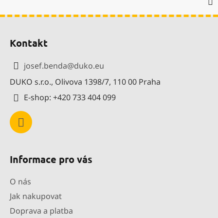
Z
á
Kontakt
p
a
josef.benda
@
duko.eu
t
DUKO s.r.o., Olivova 1398/7, 110 00 Praha
í
E-shop: +420 733 404 099
Informace pro vás
O nás
Jak nakupovat
Doprava a platba