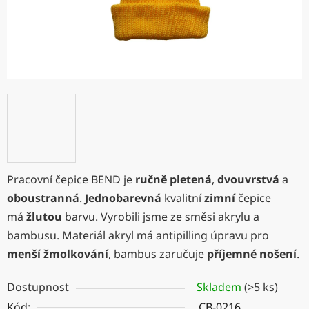
Pracovní čepice BEND je
ručně pletená
,
dvouvrstvá
a
oboustranná
.
Jednobarevná
kvalitní
zimní
čepice
má
žlutou
barvu. Vyrobili jsme ze směsi akrylu a
bambusu. Materiál akryl má antipilling úpravu pro
menší žmolkování
, bambus zaručuje
příjemné nošení
.
Dostupnost
Skladem
(>5 ks)
Kód:
CB-0216