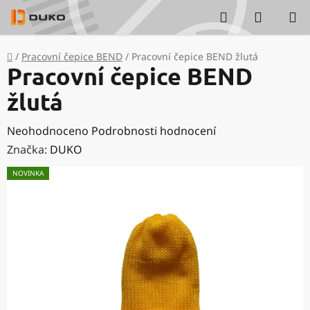
Přejít
Hledat
NÁKUP
na
KOŠÍK
obsah
Domů
/
Pracovní čepice BEND
/
Pracovní čepice BEND žlutá
Pracovní čepice BEND
žlutá
Průměrné
Neohodnoceno
Podrobnosti hodnocení
hodnocení
Značka:
DUKO
produktu
NOVINKA
je
0,0
z
5
hvězdiček.