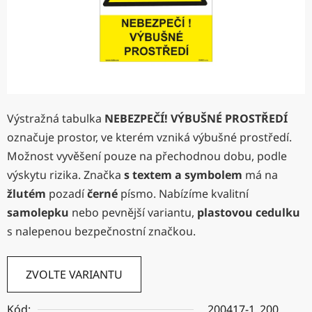
Výstražná tabulka
NEBEZPEČÍ! VÝBUŠNÉ PROSTŘEDÍ
označuje prostor, ve kterém vzniká výbušné prostředí.
Možnost vyvěšení pouze na přechodnou dobu, podle
výskytu rizika. Značka
s textem a symbolem
má na
žlutém
pozadí
černé
písmo. Nabízíme kvalitní
samolepku
nebo pevnější variantu,
plastovou cedulku
s nalepenou bezpečnostní značkou.
ZVOLTE VARIANTU
Kód:
200417-1_200