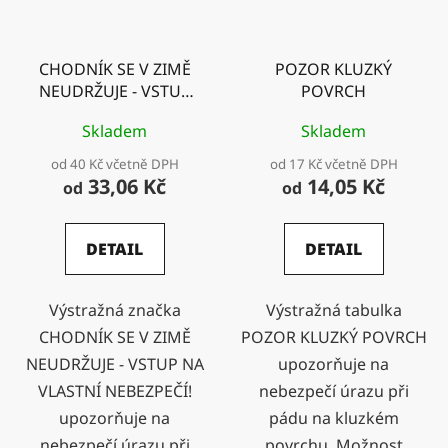
CHODNÍK SE V ZIMĚ
POZOR KLUZKÝ
NEUDRŽUJE - VSTUP
POVRCH
NA VLASTNÍ
Skladem
Skladem
NEBEZPEČÍ!
od 40 Kč včetně DPH
od 17 Kč včetně DPH
33,06 Kč
14,05 Kč
od
od
DETAIL
DETAIL
Výstražná značka
Výstražná tabulka
CHODNÍK SE V ZIMĚ
POZOR KLUZKÝ POVRCH
NEUDRŽUJE - VSTUP NA
upozorňuje na
VLASTNÍ NEBEZPEČÍ!
nebezpečí úrazu při
upozorňuje na
pádu na kluzkém
nebezpečí úrazu při
povrchu. Možnost