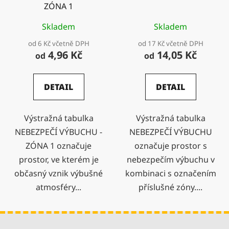
ZÓNA 1
Skladem
Skladem
od 6 Kč včetně DPH
od 17 Kč včetně DPH
4,96 Kč
14,05 Kč
od
od
DETAIL
DETAIL
Výstražná tabulka
Výstražná tabulka
NEBEZPEČÍ VÝBUCHU -
NEBEZPEČÍ VÝBUCHU
ZÓNA 1 označuje
označuje prostor s
prostor, ve kterém je
nebezpečím výbuchu v
občasný vznik výbušné
kombinaci s označením
atmosféry...
příslušné zóny....
Z