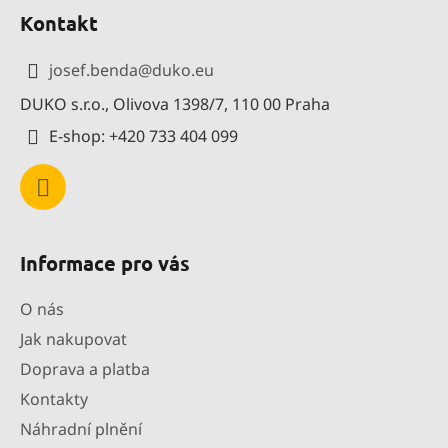
á
Kontakt
p
a
josef.benda
@
duko.eu
t
DUKO s.r.o., Olivova 1398/7, 110 00 Praha
í
E-shop: +420 733 404 099
Informace pro vás
O nás
Jak nakupovat
Doprava a platba
Kontakty
Náhradní plnění