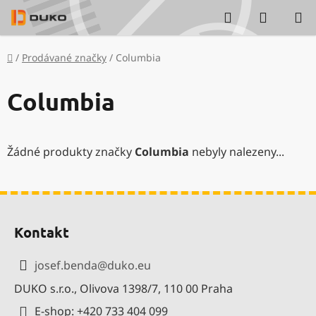
Přejít
Hledat
NÁKUP
na
KOŠÍK
obsah
Domů
/
Prodávané značky
/
Columbia
Columbia
Žádné produkty značky
Columbia
nebyly nalezeny...
Z
á
Kontakt
p
a
josef.benda
@
duko.eu
t
DUKO s.r.o., Olivova 1398/7, 110 00 Praha
í
E-shop: +420 733 404 099