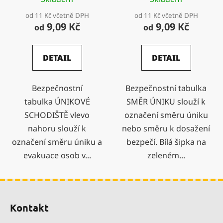
od 11 Kč včetně DPH
od 11 Kč včetně DPH
9,09 Kč
9,09 Kč
od
od
DETAIL
DETAIL
Bezpečnostní
Bezpečnostní tabulka
tabulka ÚNIKOVÉ
SMĚR ÚNIKU slouží k
SCHODIŠTĚ vlevo
označení směru úniku
nahoru slouží k
nebo směru k dosažení
označení směru úniku a
bezpečí. Bílá šipka na
evakuace osob v...
zeleném...
Z
á
Kontakt
p