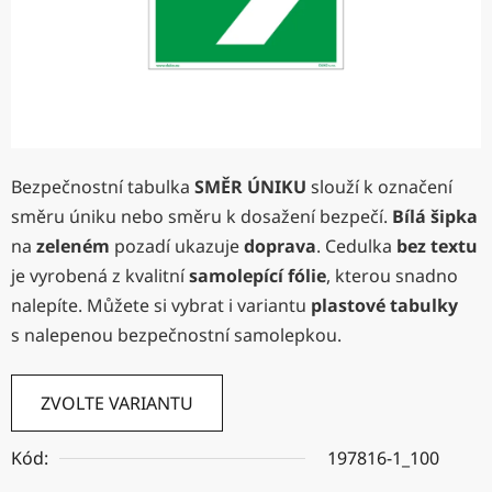
Bezpečnostní tabulka
SMĚR ÚNIKU
slouží k označení
směru úniku nebo směru k dosažení bezpečí.
Bílá šipka
na
zeleném
pozadí ukazuje
doprava
. Cedulka
bez textu
je vyrobená z kvalitní
samolepící fólie
, kterou snadno
nalepíte. Můžete si vybrat i variantu
plastové tabulky
s nalepenou bezpečnostní samolepkou.
ZVOLTE VARIANTU
Kód:
197816-1_100