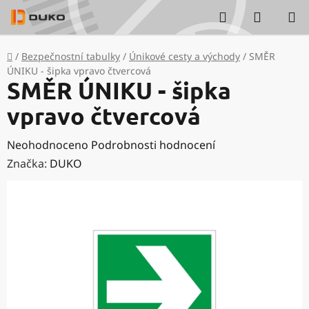
Přejít
Hledat
NÁKUP
na
KOŠÍK
obsah
Domů
/
Bezpečnostní tabulky
/
Únikové cesty a východy
/
SMĚR
ÚNIKU - šipka vpravo čtvercová
SMĚR ÚNIKU - šipka
vpravo čtvercová
Průměrné
Neohodnoceno
Podrobnosti hodnocení
hodnocení
Značka:
DUKO
produktu
je
0,0
z
5
hvězdiček.