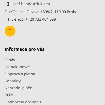
a
josef.benda
@
duko.eu
t
DUKO s.r.o., Olivova 1398/7, 110 00 Praha
í
E-shop: +420 733 404 099
Informace pro vás
O nás
Jak nakupovat
Doprava a platba
Kontakty
Náhradní plnění
BOZP
Hodnocení obchodu