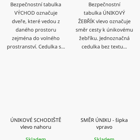
Bezpečnostní tabulka
Bezpečnostní
VÝCHOD označuje
tabulka ÚNIKOVÝ
dveře, které vedou z
ŽEBŘÍK vlevo označuje
daného prostoru
směr cesty k únikovému
zejména do volného
žebříku. Jednoznačná
prostranství. Cedulka s...
cedulka bez textu...
ÚNIKOVÉ SCHODIŠTĚ
SMĚR ÚNIKU - šipka
vlevo nahoru
vpravo
Skladem
Skladem